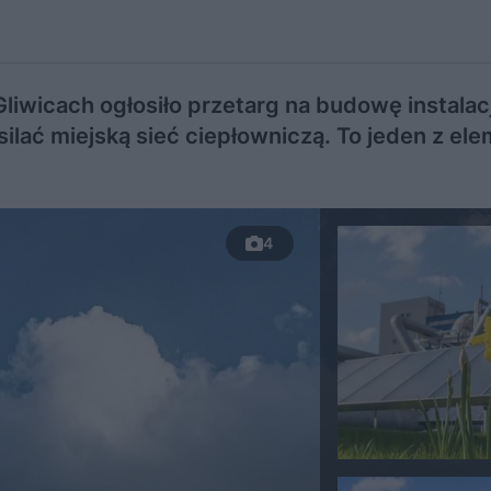
liwicach ogłosiło przetarg na budowę instalacj
asilać miejską sieć ciepłowniczą. To jeden z e
4