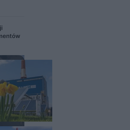
i
lementów