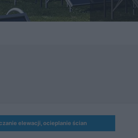
MATERIAŁ SPONSOROWANY
anie elewacji, ocieplanie ścian