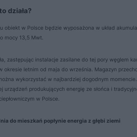
to działa?
ypu obiekt w Polsce będzie wyposażona w układ akumulac
j o mocy 13,5 Mwt.
, zastępując instalacje zasilane do tej pory węglem k
 w okresie letnim od maja do września. Magazyn przec
 można wykorzystać w najbardziej dogodnym momencie.
ej urządzeń produkujących energię ze słońca i tradycyj
 ciepłowniczym w Polsce.
nia do mieszkań popłynie energia z głębi ziemi