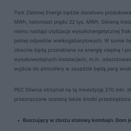
Park Zielonej Energii będzie docelowo produkował
MWh, natomiast prądu 22 tys. MWh. Główną instal
niemu nastąpi utylizacja wysokonergetycznej frak
palnej odpadów wielkogabarytowych. W sumie będz
obecnie będą przerabiane na energię cieplną i p
wysokowydajnych instalacjach, m.in. odazotowan
wyjścia do atmosfery w zasadzie będą parą wod
PEC Gliwice otrzymał na tę inwestycję 270 mln. z
przeznaczone zostaną także środki przedsiębiorst
Buszujący w zbożu stalowy kombajn. Dom j