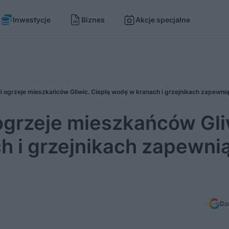
Inwestycje
Biznes
Akcje specjalne
 ogrzeje mieszkańców Gli
h i grzejnikach zapewni
Do