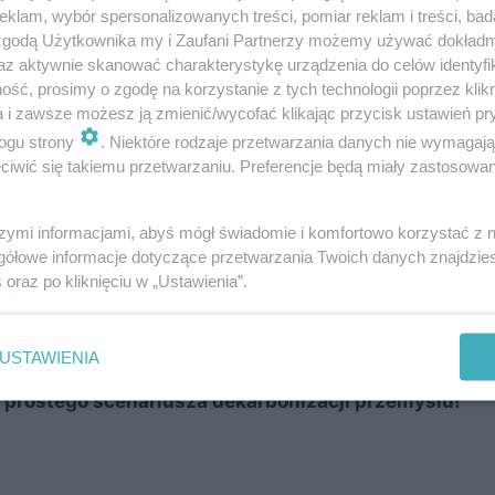
klam, wybór spersonalizowanych treści, pomiar reklam i treści, bad
 zgodą Użytkownika my i Zaufani Partnerzy możemy używać dokład
az aktywnie skanować charakterystykę urządzenia do celów identyfi
ść, prosimy o zgodę na korzystanie z tych technologii poprzez klikn
a i zawsze możesz ją zmienić/wycofać klikając przycisk ustawień pr
ogu strony
. Niektóre rodzaje przetwarzania danych nie wymagaj
iwić się takiemu przetwarzaniu. Preferencje będą miały zastosowanie
szymi informacjami, abyś mógł świadomie i komfortowo korzystać z
gółowe informacje dotyczące przetwarzania Twoich danych znajdzi
s
oraz po kliknięciu w „Ustawienia”.
USTAWIENIA
 prostego scenariusza dekarbonizacji przemysłu!