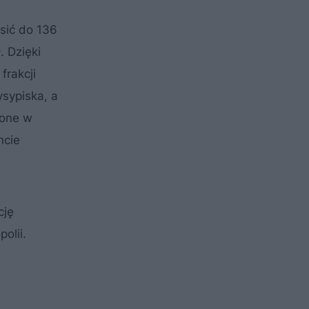
osić do 136
 Dzięki
frakcji
ysypiska, a
zone w
ncie
cję
olii.