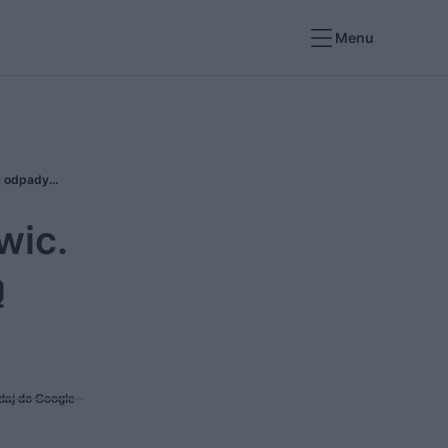
Menu
Park Zielonej Energii ogrzeje mieszkańców Gliwic. Ciepłą wodę w kranach i grzejnikach zapewnią odpady i słońce
wic.
ą
daj do Google