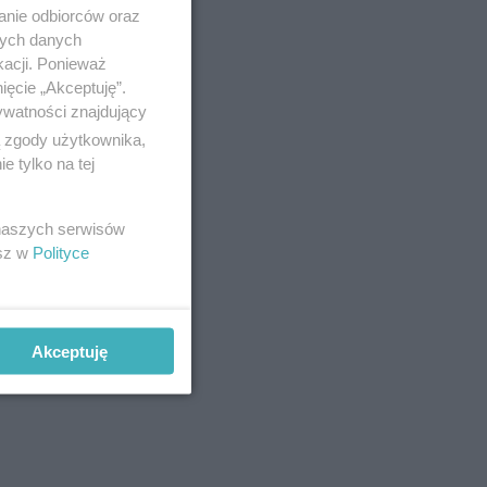
anie odbiorców oraz
nych danych
kacji. Ponieważ
ięcie „Akceptuję”.
ywatności znajdujący
ą zgody użytkownika,
 tylko na tej
 naszych serwisów
esz w
Polityce
Akceptuję