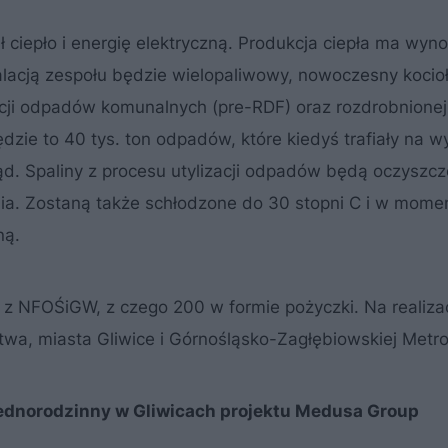
 ciepło i energię elektryczną. Produkcja ciepła ma wyn
acją zespołu będzie wielopaliwowy, nowoczesny kocioł.
cji odpadów komunalnych (pre-RDF) oraz rozdrobnionej 
ie to 40 tys. ton odpadów, które kiedyś trafiały na w
rąd. Spaliny z procesu utylizacji odpadów będą oczyszc
ia. Zostaną także schłodzone do 30 stopni C i w mome
ną.
ł z NFOŚiGW, z czego 200 w formie pożyczki. Na realiza
wa, miasta Gliwice i Górnośląsko-Zagłębiowskiej Metrop
ednorodzinny w Gliwicach projektu Medusa Group