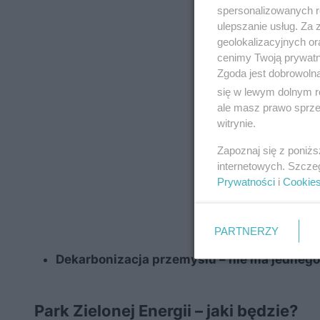
spersonalizowanych re
ulepszanie usług. Za
geolokalizacyjnych or
cenimy Twoją prywatno
Zgoda jest dobrowoln
się w lewym dolnym r
ale masz prawo sprzec
witrynie.
Zapoznaj się z poniż
internetowych. Szcze
Prywatności
i
Cookie
PARTNERZY
Dekarbonizacja przemysłu – nie ma jednego
Park Zielonej Energii – jaki będzie?