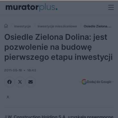
Inwestycje
Inwestycje mieszkaniowe
Osiedle Zielona
Dolina: jest pozwolenie na budowę pierwszego etapu inwestycji
Osiedle Zielona Dolina: jest
pozwolenie na budowę
pierwszego etapu inwestycji
2011-05-18
16:42
Dodaj do Google
J.W. Construction Holding S.A. uzyskała prawomocne