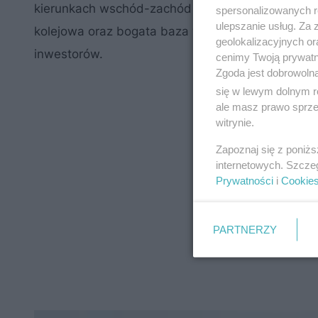
kierunkach wschód-zachód oraz północ-południe. 
spersonalizowanych re
ulepszanie usług. Za
kolejowa oraz bogata baza wykształconych specjal
geolokalizacyjnych or
inwestorów.
cenimy Twoją prywatno
Zgoda jest dobrowoln
się w lewym dolnym r
ale masz prawo sprzec
witrynie.
Zapoznaj się z poniż
internetowych. Szcze
Prywatności
i
Cookie
PARTNERZY