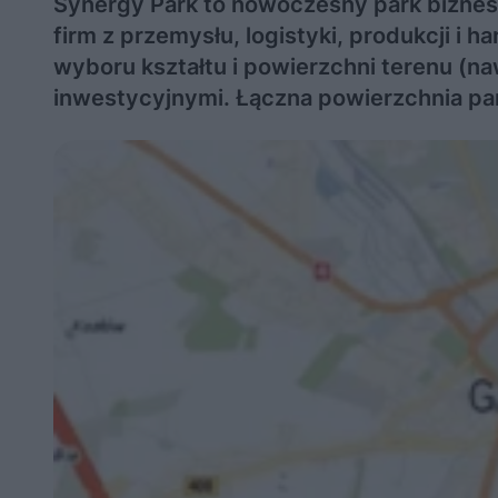
Synergy Park to nowoczesny park bizne
firm z przemysłu, logistyki, produkcji i 
wyboru kształtu i powierzchni terenu (na
inwestycyjnymi. Łączna powierzchnia pa