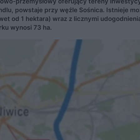
sowo-przemysłowy oferujący tereny inwestycy
handlu, powstaje przy węźle Sośnica. Istnieje m
wet od 1 hektara) wraz z licznymi udogodnieni
rku wynosi 73 ha.