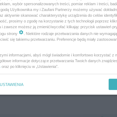
Unikatowe w skali kraju rozwiązanie komunikacyjne, gę
klam, wybór spersonalizowanych treści, pomiar reklam i treści, bad
 zgodą Użytkownika my i Zaufani Partnerzy możemy używać dokład
istów są czynnikami, które niewątpliwie zainteresują
az aktywnie skanować charakterystykę urządzenia do celów identyfi
ść, prosimy o zgodę na korzystanie z tych technologii poprzez klikn
a i zawsze możesz ją zmienić/wycofać klikając przycisk ustawień pr
ogu strony
. Niektóre rodzaje przetwarzania danych nie wymagaj
iwić się takiemu przetwarzaniu. Preferencje będą miały zastosowanie
szymi informacjami, abyś mógł świadomie i komfortowo korzystać z
gółowe informacje dotyczące przetwarzania Twoich danych znajdzi
s
oraz po kliknięciu w „Ustawienia”.
USTAWIENIA