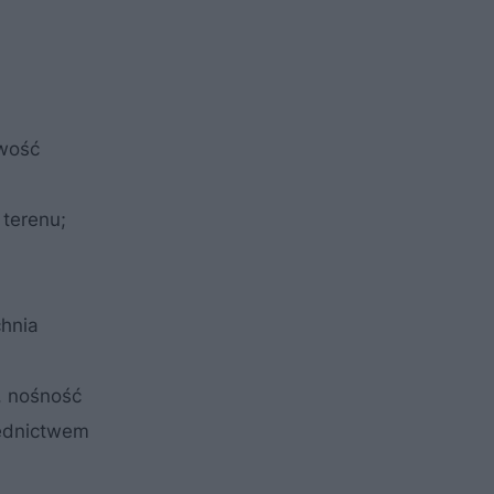
owość
 terenu;
chnia
, nośność
rednictwem