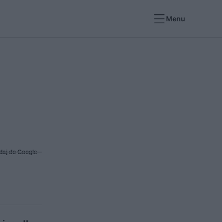
Menu
daj do Google