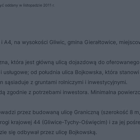
ć oddany w listopadzie 2011 r.
 i A4, na wysokości Gliwic, gmina Gierałtowice, miejsc
czna, która jest główną ulicą dojazdową do oferowanego
 usługowe; od południa ulica Bojkowska, która stanowi
 sąsiaduje z gruntami rolniczymi i inwestycyjnymi.
dą zgodnie z potrzebami inwestora. Minimalna powierz
owadzi przez budowaną ulicę Graniczną (szerokość 8 m
rogi krajowej 44 (Gliwice-Tychy-Oświęcim) i za jej poś
ie się odbywał przez ulicę Bojkowską.