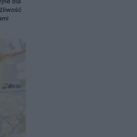
jne dla
ożliwość
ami