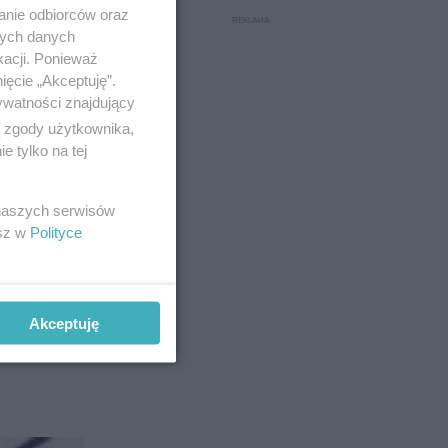
sta sieć
anie odbiorców oraz
nych danych
kacji. Ponieważ
ięcie „Akceptuję”.
ywatności znajdujący
ą zgody użytkownika,
 tylko na tej
 naszych serwisów
esz w
Polityce
Akceptuję