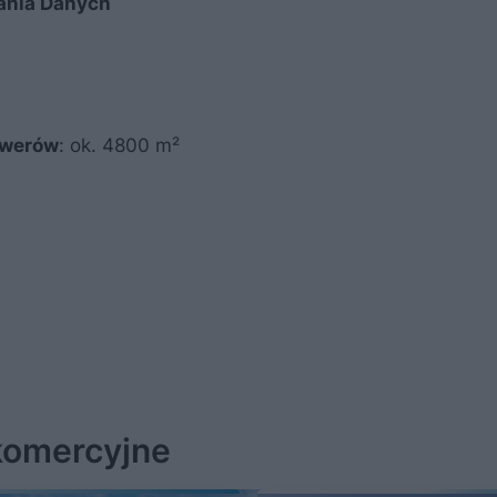
ania Danych
rwerów
: ok. 4800 m²
 komercyjne