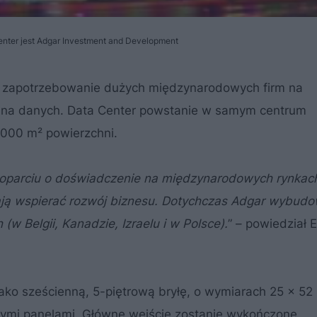
ter jest Adgar Investment and Development
ce zapotrzebowanie dużych międzynarodowych firm na
ana danych. Data Center powstanie w samym centrum
000 m² powierzchni.
w oparciu o doświadczenie na międzynarodowych rynkac
ają wspierać rozwój biznesu. Dotychczas Adgar wybudow
w Belgii, Kanadzie, Izraelu i w Polsce).
” – powiedział E
jako sześcienną, 5-piętrową bryłę, o wymiarach 25 x 52
nymi panelami. Główne wejście zostanie wykończone