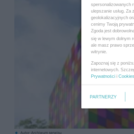
spersonalizowanych re
ulepszanie usług. Za
geolokalizacyjnych or
cenimy Twoją prywatno
Zgoda jest dobrowoln
się w lewym dolnym r
ale masz prawo sprzec
witrynie.
Zapoznaj się z poniż
internetowych. Szcze
Prywatności
i
Cookie
PARTNERZY
Autor: Archiwum serwisu