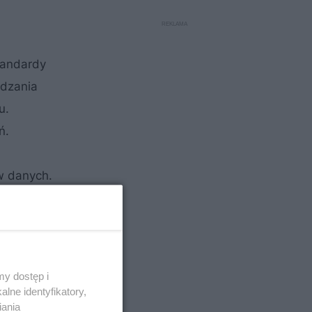
tandardy
ądzania
u.
ń.
w danych.
ktryczne.
ę (3
y dostęp i
lne identyfikatory,
iania