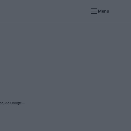
Menu
daj do Google