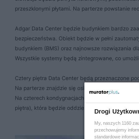
przeszklonymi płytami. Na parterze powstanie rec
Adgar Data Center będzie budynkiem bardzo zaa
bezpieczeństwa. Obiekt będzie w pełni zautomat
budynkiem (BMS) oraz najnowsze rozwiązania dla 
Wszystkie systemy będą zintegrowane, co umożli
Cztery piętra Data Center będą przeznaczone po
Na parterze znajdzie się osiem dynamicznych UPS-
Na czterech kondygnacjach podziemnych zaproje
piętra), która będzie oddzielona od garaży specj
Drogi Użytkow
My, naszych 1160 zau
przechowujemy informa
standardowe informac