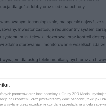
epcja dla gości, lobby oraz siedziba ochrony.
wansowanym technologicznie, ma spełnić najwyższe s
yzowany. Inwestor zastosuje redundantny system zarz
systemu m.in. telewizji dozorowej oraz kontroli dostęp
wi zdalne sterowanie i monitorowanie wszelkich zdarze
d wynajem dla usług telekomunikacyjnych oraz archiwó
ów wraz z silnikami, transformatory i rozdzielnice ele
ktowano parking dla 125 samochodów oraz serwerowni
alną rampą.
niku,
fanych partnerów oraz inne podmioty z Grupy ZPR Media uzyskujem
cje na urządzeniu oraz przetwarzamy dane osobowe, takie jak unika
je wysyłane przez urządzenie czy dane przeglądania w celu zapewn