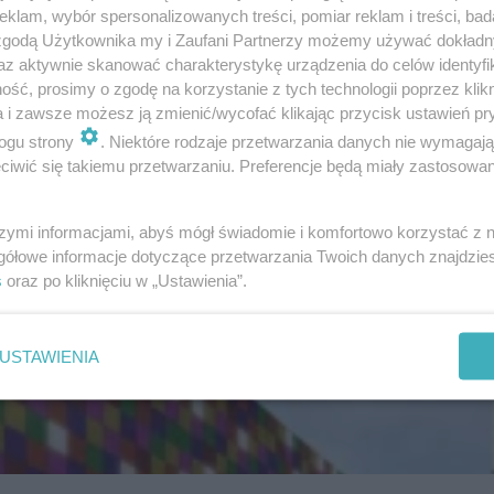
klam, wybór spersonalizowanych treści, pomiar reklam i treści, bad
 zgodą Użytkownika my i Zaufani Partnerzy możemy używać dokład
az aktywnie skanować charakterystykę urządzenia do celów identyfi
ść, prosimy o zgodę na korzystanie z tych technologii poprzez klikn
a i zawsze możesz ją zmienić/wycofać klikając przycisk ustawień pr
ogu strony
. Niektóre rodzaje przetwarzania danych nie wymagaj
iwić się takiemu przetwarzaniu. Preferencje będą miały zastosowanie
szymi informacjami, abyś mógł świadomie i komfortowo korzystać z
gółowe informacje dotyczące przetwarzania Twoich danych znajdzi
s
oraz po kliknięciu w „Ustawienia”.
USTAWIENIA