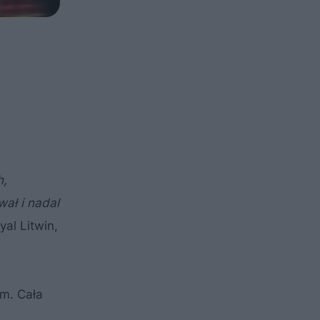
h,
ał i nadal
yal Litwin,
 m. Cała