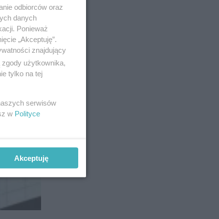
anie odbiorców oraz
nych danych
kacji. Ponieważ
ięcie „Akceptuję”.
ywatności znajdujący
ą zgody użytkownika,
 tylko na tej
 naszych serwisów
esz w
Polityce
Akceptuję