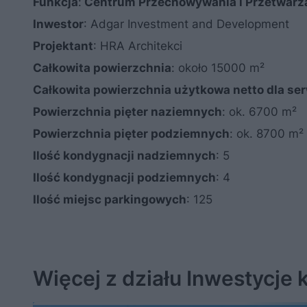
Funkcja
:
Centrum Przechowywania i Przetwarz
Inwestor
: Adgar Investment and Development
Projektant
: HRA Architekci
Całkowita powierzchnia
: około 15000 m²
Całkowita powierzchnia użytkowa netto dla se
Powierzchnia pięter naziemnych
: ok. 6700 m²
Powierzchnia pięter podziemnych
: ok. 8700 m²
Ilość kondygnacji nadziemnych
: 5
Ilość kondygnacji podziemnych
: 4
Ilość miejsc parkingowych
: 125
Więcej z działu Inwestycje