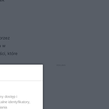
łek
przez
a w
ci, które
 gruntów.
wykona
y dostęp i
lne identyfikatory,
iania