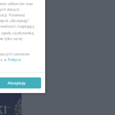
anie odbiorców oraz
nych danych
kacji. Ponieważ
ięcie „Akceptuję”.
ywatności znajdujący
ą zgody użytkownika,
 tylko na tej
 naszych serwisów
esz w
Polityce
2
Akceptuję