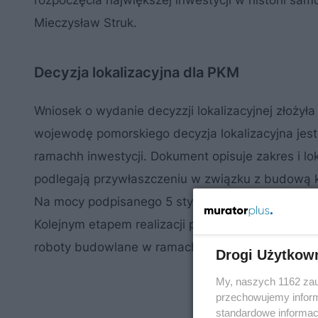
rozpoczęcia największej inwestycji w historii s
Mieczysław Struk.
Decyzja lokalizacyjna dla PKM
Wniosek o wydanie decyzzji lokalizacyjnej złożył
wojewodę pomorskiego decyzja lokalizacyjna jes
ramachh inwestycji. Dokument opisuje zakres i lok
podlegają przywłaszczeniu w związku z budową k
Na mocy podpisanego 5 stycznia dokumentu, inwe
Kolejnym etapem realizacji projektu PKM będzie o
roboty budowlane w ramach inwestycji. Rozpoczę
Drogi Użytkow
My, naszych 1162 zau
przechowujemy informa
standardowe informac