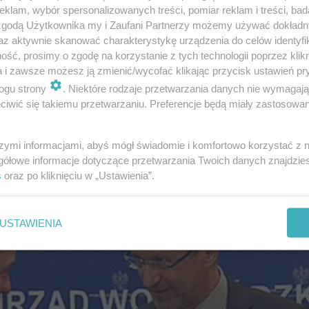
klam, wybór spersonalizowanych treści, pomiar reklam i treści, bad
 zgodą Użytkownika my i Zaufani Partnerzy możemy używać dokład
az aktywnie skanować charakterystykę urządzenia do celów identyfi
ść, prosimy o zgodę na korzystanie z tych technologii poprzez klikn
a i zawsze możesz ją zmienić/wycofać klikając przycisk ustawień pr
ogu strony
. Niektóre rodzaje przetwarzania danych nie wymagaj
iwić się takiemu przetwarzaniu. Preferencje będą miały zastosowanie
szymi informacjami, abyś mógł świadomie i komfortowo korzystać z
gółowe informacje dotyczące przetwarzania Twoich danych znajdzi
s
oraz po kliknięciu w „Ustawienia”.
USTAWIENIA