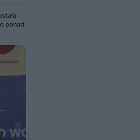
ostała
to ponad