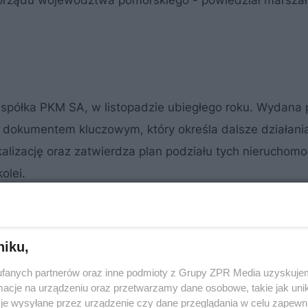
amorządu województwa pomorskiego - powiedział marsza
a spółka PKM SA, w listopadzie ubiegłego roku. Wydana 
t dokumentem kluczowym, który określa dalsze działani
alizację oraz zatwierdza plan podziału tych nieruchomoś
olei.
stor będzie mógł rozpocząć negocjacje z właścicielami
głoszenie wiosną przetargu na wyłonienie firmy, która 
cie budowy planowane jest na jesień 2012 roku.
niku,
fanych partnerów oraz inne podmioty z Grupy ZPR Media uzyskujem
cje na urządzeniu oraz przetwarzamy dane osobowe, takie jak unika
je wysyłane przez urządzenie czy dane przeglądania w celu zapewn