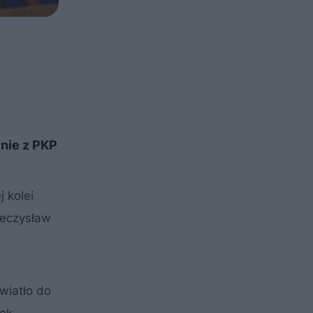
nie z PKP
 kolei
ieczysław
wiatło do