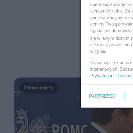
spersonalizowanych re
ulepszanie usług. Za
geolokalizacyjnych or
cenimy Twoją prywatno
Zgoda jest dobrowoln
się w lewym dolnym r
ale masz prawo sprzec
witrynie.
Zapoznaj się z poniż
internetowych. Szcze
Prywatności
i
Cookie
PARTNERZY