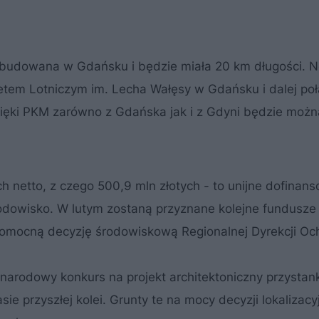
wybudowana w Gdańsku i będzie miała 20 km długości. 
etem Lotniczym im. Lecha Wałęsy w Gdańsku i dalej poł
Dzięki PKM zarówno z Gdańska jak i z Gdyni będzie możn
h netto, z czego 500,9 mln złotych - to unijne dofinan
odowisko. W lutym zostaną przyznane kolejne fundusze 
rawomocną decyzję środowiskową Regionalnej Dyrekcji Oc
narodowy konkurs na projekt architektoniczny przyst
sie przyszłej kolei. Grunty te na mocy decyzji lokalizac