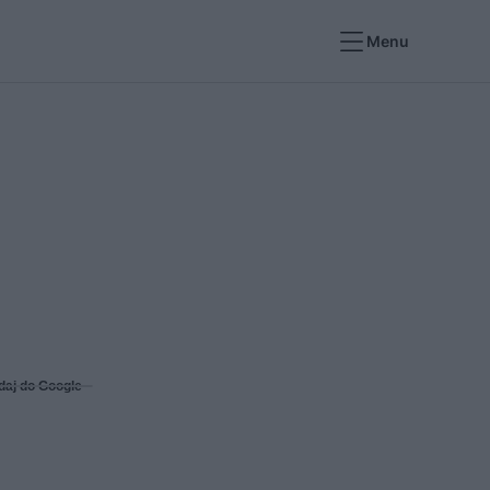
Menu
daj do Google