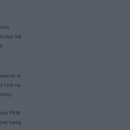
Nowo
aczuy się
a
sowanie w
z Unii na
hrony
anków PKM
yjnej będą