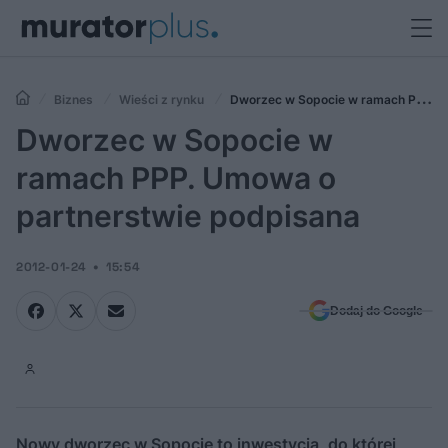
Biznes
Wieści z rynku
Dworzec w Sopocie w ramach PPP.
Umowa o partnerstwie podpisana
Dworzec w Sopocie w
ramach PPP. Umowa o
partnerstwie podpisana
2012-01-24
15:54
Dodaj do Google
Nowy dworzec w Sopocie to inwestycja, do której