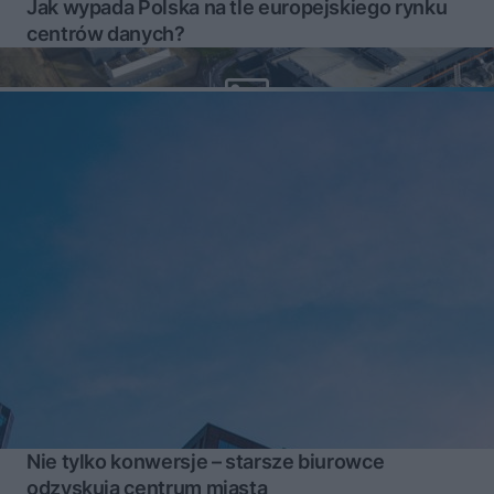
Jak wypada Polska na tle europejskiego rynku
centrów danych?
Nie tylko konwersje – starsze biurowce
odzyskują centrum miasta