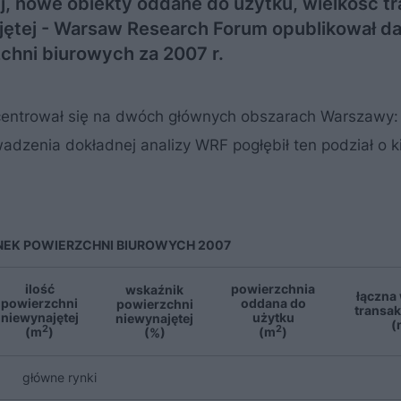
 nowe obiekty oddane do użytku, wielkość tr
ajętej - Warsaw Research Forum opublikował d
hni biurowych za 2007 r.
centrował się na dwóch głównych obszarach Warszawy:
adzenia dokładnej analizy WRF pogłębił ten podział o kil
EK POWIERZCHNI BIUROWYCH 2007
ilość
powierzchnia
wskaźnik
łączna
powierzchni
oddana do
powierzchni
transak
niewynajętej
użytku
niewynajętej
(
2
2
(m
)
(m
)
(%)
główne rynki