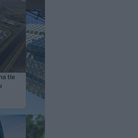
a tle
u