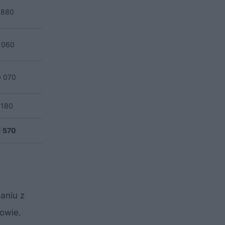
 880
 060
9 070
 180
1 570
aniu z
owie.