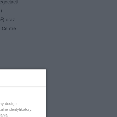
gocjacji
2
).
2
m
) oraz
 Centre
y dostęp i
lne identyfikatory,
iania