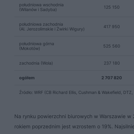
południowa wschodnia
125 150
(Wilanów i Sadyba)
południowa zachodnia
417 950
(Al. Jerozolimskie i Żwirki Wigury)
południowa górna
525 560
(Mokotów)
zachodnia (Wola)
237 180
ogółem
2 707 820
Źródło: WRF (CB Richard Ellis, Cushman & Wakefield, DTZ, J
Na rynku powierzchni biurowych w Warszawie w 
rokiem poprzednim jest wzrostem o 19%. Najsiln