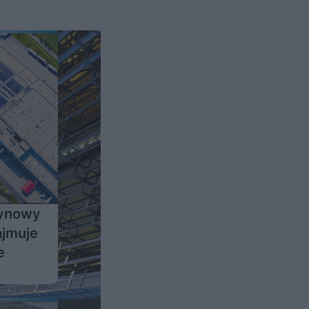
zynowy
ajmuje
e