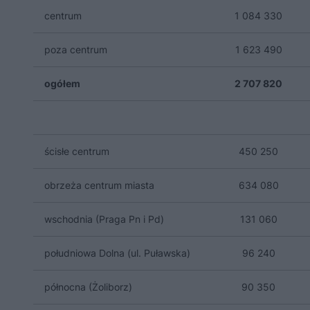
centrum
1 084 330
poza centrum
1 623 490
ogółem
2 707 820
ścisłe centrum
450 250
obrzeża centrum miasta
634 080
wschodnia (Praga Pn i Pd)
131 060
południowa Dolna (ul. Puławska)
96 240
północna (Żoliborz)
90 350