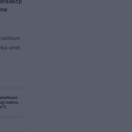
ansakcji
ane
 centrum
ka stref.
 wielkość
cji najmu
2
m
)