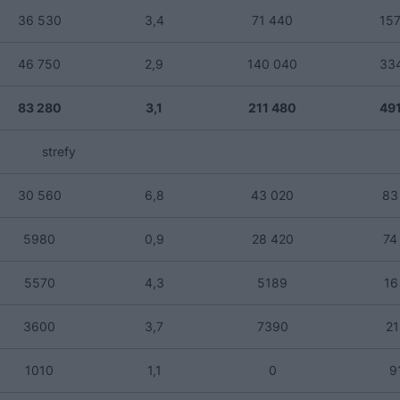
36 530
3,4
71 440
15
46 750
2,9
140 040
33
83 280
3,1
211 480
49
strefy
30 560
6,8
43 020
83
5980
0,9
28 420
74
5570
4,3
5189
16
3600
3,7
7390
2
1010
1,1
0
9