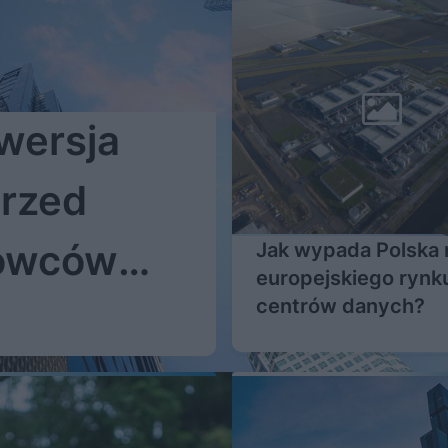
wersja
Przed
rowców
Jak wypada Polska n
europejskiego rynk
centrów danych?