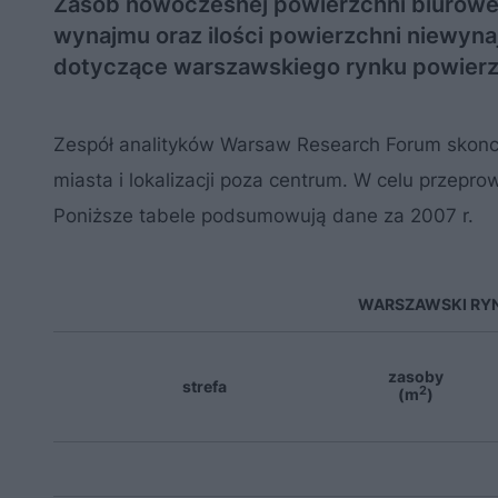
Zasób nowoczesnej powierzchni biurowej,
wynajmu oraz ilości powierzchni niewyn
dotyczące warszawskiego rynku powierzc
Zespół analityków Warsaw Research Forum skon
miasta i lokalizacji poza centrum. W celu przeprow
Poniższe tabele podsumowują dane za 2007 r.
WARSZAWSKI RYN
zasoby
strefa
2
(m
)