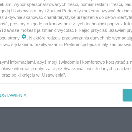
klam, wybór spersonalizowanych treści, pomiar reklam i treści, bad
 zgodą Użytkownika my i Zaufani Partnerzy możemy używać dokład
az aktywnie skanować charakterystykę urządzenia do celów identyfi
ch na rynek w 2007 roku, zwiększając całkowite zaso
ść, prosimy o zgodę na korzystanie z tych technologii poprzez klikn
a i zawsze możesz ją zmienić/wycofać klikając przycisk ustawień pr
. Największe projekty wybudowane w zeszłym roku to Tr
ogu strony
. Niektóre rodzaje przetwarzania danych nie wymagaj
2
jak również Złote Tarasy Lumen (23 500 m
) i Skylight 
iwić się takiemu przetwarzaniu. Preferencje będą miały zastosowanie
szymi informacjami, abyś mógł świadomie i komfortowo korzystać z
gółowe informacje dotyczące przetwarzania Twoich danych znajdzi
niewynajętej w Warszawie wyniósł 3,1%, co jest najniż
s
oraz po kliknięciu w „Ustawienia”.
większa dostępność nowoczesnej powierzchni biurowej 
raz w ścisłym centrum (6,8%). W rezultacie silnego pop
USTAWIENIA
ła do 1,6%.