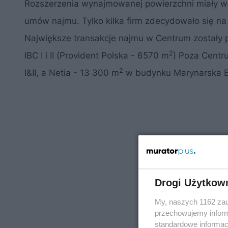
Rozszerzenia wynajmowanej powierzchni miały w
umów najmu. Tylko kilka firm zdecydowało się n
Największe transakcje najmu w Centrum zostały p
2
IBC I i II (Provident Polska - 6570 m
) Poza Centr
2
I&II, a Netia - 13 300 m
w budynku Marynarska B
Drogi Użytkow
My, naszych 1162 zau
przechowujemy informa
standardowe informac