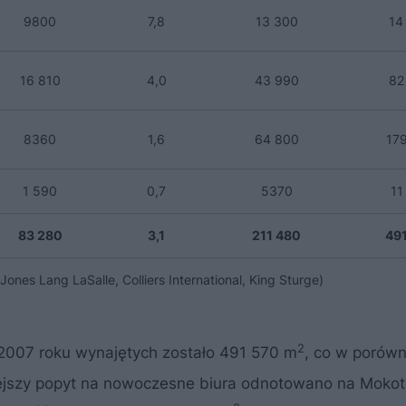
9800
7,8
13 300
14
16 810
4,0
43 990
82
8360
1,6
64 800
17
1 590
0,7
5370
11
83 280
3,1
211 480
49
ones Lang LaSalle, Colliers International, King Sturge)
2
2007 roku wynajętych zostało 491 570 m
, co w porówn
iejszy popyt na nowoczesne biura odnotowano na Mokot