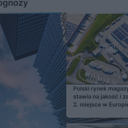
rognozy
Polski rynek maga
stawia na jakość i z
2. miejsce w Europi