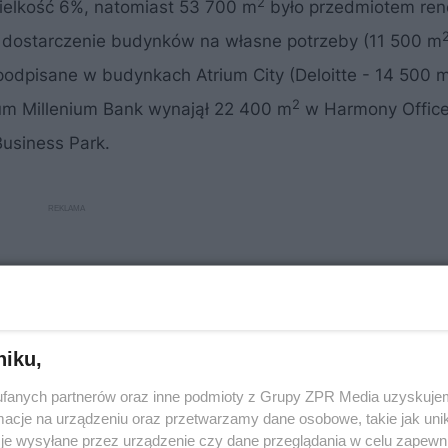
2
ielkość 6%, natomiast 53 700 m
było przedmiotem rene
a dostarczenie budynków na własne potrzeby (11 500 m
odpisane w budynkach Atrium City (Deloitte - 14 500 
2
um Millenium Bank wynajął 22 400 m
w Harmony Office
usiness Park.
niku,
fanych partnerów oraz inne podmioty z Grupy ZPR Media uzyskujem
cje na urządzeniu oraz przetwarzamy dane osobowe, takie jak unika
je wysyłane przez urządzenie czy dane przeglądania w celu zapewn