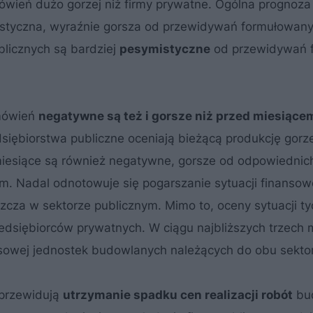
ówień dużo gorzej niż firmy prywatne. Ogólna prognoza 
mistyczna, wyraźnie gorsza od przewidywań formułowan
blicznych są bardziej
pesymistyczne
od przewidywań f
amówień
negatywne są też i gorsze niż przed miesiące
iębiorstwa publiczne oceniają bieżącą produkcję gorzej
 miesiące są również negatywne, gorsze od odpowiednic
m. Nadal odnotowuje się pogarszanie sytuacji finansow
za w sektorze publicznym. Mimo to, oceny sytuacji ty
edsiębiorców prywatnych. W ciągu najbliższych trzech 
ansowej jednostek budowlanych należących do obu sekto
 przewidują
utrzymanie spadku cen realizacji robót
bu