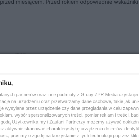
h przed miesiącem. Przed rokiem odpowiednie wskaźniki
niku,
fanych partnerów oraz inne podmioty z Grupy ZPR Media uzyskujem
cje na urządzeniu oraz przetwarzamy dane osobowe, takie jak unika
je wysyłane przez urządzenie czy dane przeglądania w celu zapewn
klam, wybór spersonalizowanych treści, pomiar reklam i treści, bad
 zgodą Użytkownika my i Zaufani Partnerzy możemy używać dokład
az aktywnie skanować charakterystykę urządzenia do celów identyfi
ść, prosimy o zgodę na korzystanie z tych technologii poprzez klikn