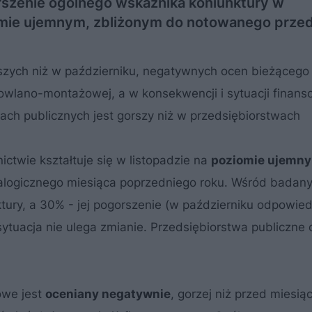
rszenie ogólnego wskaźnika koniunktury w
iomie ujemnym, zbliżonym do notowanego przed
szych niż w październiku, negatywnych ocen bieżącego 
owlano-montażowej, a w konsekwencji i sytuacji finans
mach publicznych jest gorszy niż w przedsiębiorstwach
ctwie kształtuje się w listopadzie na
poziomie ujemn
nalogicznego miesiąca poprzedniego roku. Wśród badan
tury, a 30% - jej pogorszenie (w październiku odpowied
sytuacja nie ulega zmianie. Przedsiębiorstwa publiczne 
we jest
oceniany negatywnie
, gorzej niż przed miesią