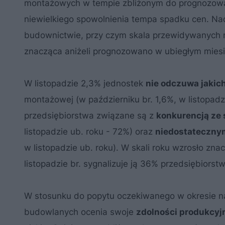
montażowych w tempie zbliżonym do prognozowan
niewielkiego spowolnienia tempa spadku cen. Na
budownictwie, przy czym skala przewidywanych n
znacząca aniżeli prognozowano w ubiegłym miesi
W listopadzie 2,3% jednostek
nie odczuwa jakich
montażowej (w październiku br. 1,6%, w listopadz
przedsiębiorstwa związane są z
konkurencją ze 
listopadzie ub. roku - 72%) oraz
niedostateczny
w listopadzie ub. roku). W skali roku wzrosło z
listopadzie br. sygnalizuje ją 36% przedsiębiors
W stosunku do popytu oczekiwanego w okresie na
budowlanych ocenia swoje
zdolności produkcyj