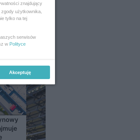
ywatności znajdujący
ą zgody użytkownika,
 tylko na tej
 naszych serwisów
esz w
Polityce
Akceptuję
zynowy
ajmuje
e