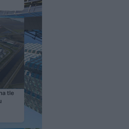
a tle
u