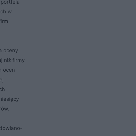
portfela
ych w
irm
m
oceny
 niż firmy
h ocen
ej
ch
miesięcy
rów.
dowlano-