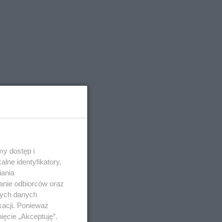
y dostęp i
lne identyfikatory,
iania
anie odbiorców oraz
nych danych
kacji. Ponieważ
ięcie „Akceptuję”.