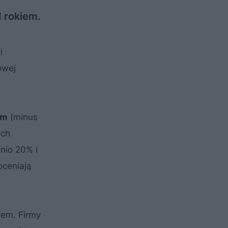
 rokiem.
i
owej
ym
(minus
ych
nio 20% i
oceniają
cem. Firmy