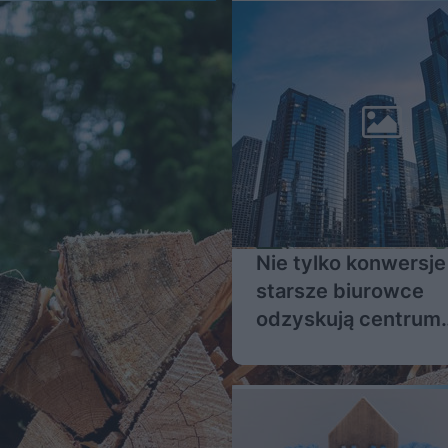
Nie tylko konwersje
starsze biurowce
odzyskują centrum
miasta