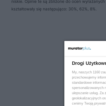
niskie. Opinie te są zbliżone do ocen wyrażanyc
kształtowały się następująco: 30%, 62%, 8%.
Drogi Użytkow
My, naszych 1160 zau
przechowujemy informa
standardowe informac
spersonalizowanych re
ulepszanie usług. Za
geolokalizacyjnych or
cenimy Twoją prywatno