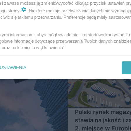
a i zawsze możesz ją zmienić/wycofać klikając przycisk ustawień pr
ogu strony
. Niektóre rodzaje przetwarzania danych nie wymagaj
iwić się takiemu przetwarzaniu. Preferencje będą miały zastosowanie
rognozy
szymi informacjami, abyś mógł świadomie i komfortowo korzystać z
gółowe informacje dotyczące przetwarzania Twoich danych znajdzi
s
oraz po kliknięciu w „Ustawienia”.
USTAWIENIA
Polski rynek maga
stawia na jakość i z
2. miejsce w Europi