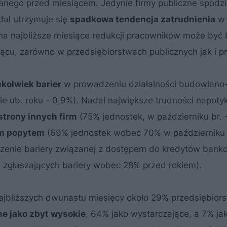
ego przed miesiącem. Jedynie firmy publiczne spodzi
dal utrzymuje się
spadkowa tendencja zatrudnienia
w
a najbliższe miesiące redukcji pracowników może być 
ącu, zarówno w przedsiębiorstwach publicznych jak i p
kolwiek barier
w prowadzeniu działalności budowlano
ie ub. roku - 0,9%). Nadal największe trudności napoty
strony innych firm
(75% jednostek, w październiku br. 
m popytem
(69% jednostek wobec 70% w październiku b
naczenie bariery związanej z dostępem do kredytów ban
tw zgłaszających bariery wobec 28% przed rokiem).
jbliższych dwunastu miesięcy około 29% przedsiębior
ne jako zbyt wysokie
, 64% jako wystarczające, a 7% ja