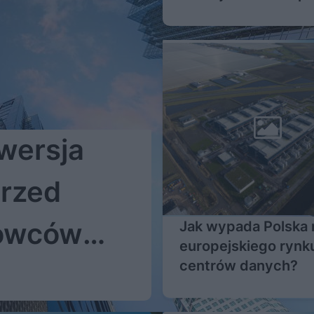
wersja
Przed
rowców
Jak wypada Polska n
europejskiego rynk
centrów danych?