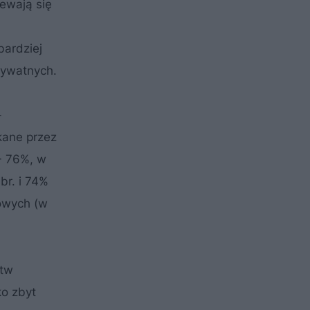
ewają się
bardziej
rywatnych.
-
kane przez
- 76%, w
r. i 74%
kowych (w
stw
ko zbyt