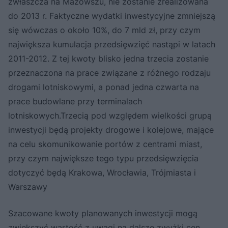
zwłaszcza na Mazowszu, nie zostanie zrealizowana
do 2013 r. Faktyczne wydatki inwestycyjne zmniejszą
się wówczas o około 10%, do 7 mld zł, przy czym
największa kumulacja przedsięwzięć nastąpi w latach
2011-2012. Z tej kwoty blisko jedna trzecia zostanie
przeznaczona na prace związane z różnego rodzaju
drogami lotniskowymi, a ponad jedna czwarta na
prace budowlane przy terminalach
lotniskowych.Trzecią pod względem wielkości grupą
inwestycji będą projekty drogowe i kolejowe, mające
na celu skomunikowanie portów z centrami miast,
przy czym największe tego typu przedsięwzięcia
dotyczyć będą Krakowa, Wrocławia, Trójmiasta i
Warszawy
Szacowane kwoty planowanych inwestycji mogą
zwiększyć wartość z uwagi na dalsze zwyżki cen