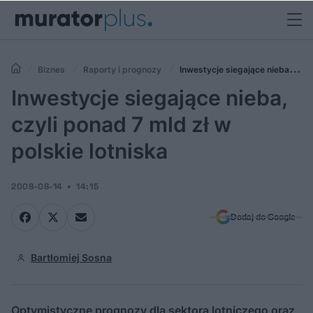
Biznes
Raporty i prognozy
Inwestycje siegające nieba,
czyli ponad 7 mld zł w polskie lotniska
Inwestycje siegające nieba,
czyli ponad 7 mld zł w
polskie lotniska
2008-08-14
14:15
Dodaj do Google
Bartłomiej Sosna
Optymistyczne prognozy dla sektora lotniczego oraz