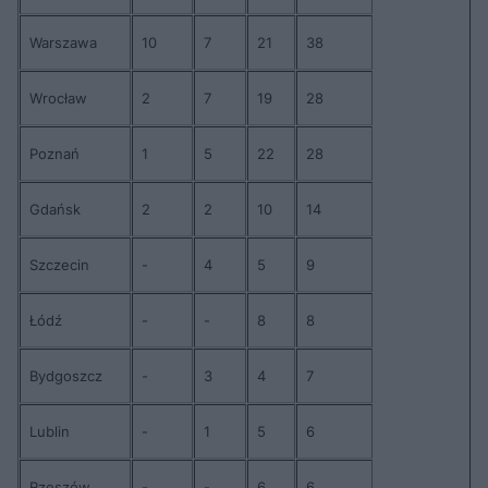
Warszawa
10
7
21
38
Wrocław
2
7
19
28
Poznań
1
5
22
28
Gdańsk
2
2
10
14
Szczecin
-
4
5
9
Łódź
-
-
8
8
Bydgoszcz
-
3
4
7
Lublin
-
1
5
6
Rzeszów
-
-
6
6