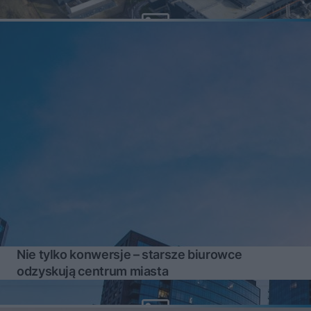
Nie tylko konwersje – starsze biurowce
odzyskują centrum miasta