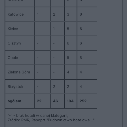
Katowice
1
2
3
6
Kielce
-
1
5
6
Olsztyn
-
-
6
6
Opole
-
-
5
5
Zielona Góra
-
-
4
4
Białystok
-
2
2
4
ogółem
22
46
184
252
"-" - brak hoteli w danej klategorii,
Źródło: PMR, Rapoprt "Budownictwo hotelowe..."