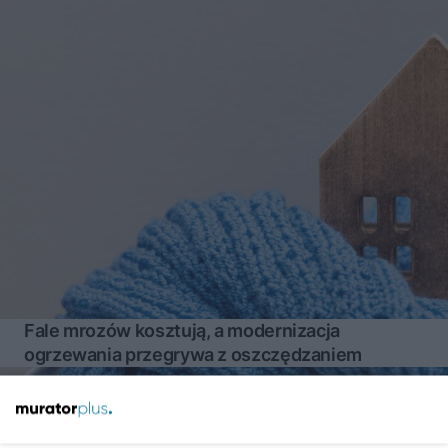
Fale mrozów kosztują, a modernizacja
ogrzewania przegrywa z oszczędzaniem
Więcej