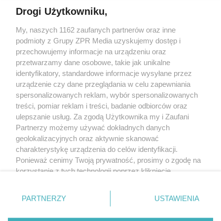
Drogi Użytkowniku,
My, naszych 1162 zaufanych partnerów oraz inne
Żaden utwór zamieszczony w serwisie nie może być powielany i
rozpowszechniany lub dalej rozpowszechniany w jakikolwiek sposób
podmioty z Grupy ZPR Media uzyskujemy dostęp i
(w tym także elektroniczny lub mechaniczny) na jakimkolwiek polu
przechowujemy informacje na urządzeniu oraz
eksploatacji w jakiejkolwiek formie, włącznie z umieszczaniem w
przetwarzamy dane osobowe, takie jak unikalne
Internecie bez pisemnej zgody właściciela praw. Jakiekolwiek użycie
lub wykorzystanie utworów w całości lub w części z naruszeniem
identyfikatory, standardowe informacje wysyłane przez
prawa, tzn. bez właściwej zgody, jest zabronione pod groźbą kary i
urządzenie czy dane przeglądania w celu zapewniania
może być ścigane prawnie.
spersonalizowanych reklam, wybór spersonalizowanych
treści, pomiar reklam i treści, badanie odbiorców oraz
ulepszanie usług. Za zgodą Użytkownika my i Zaufani
Partnerzy możemy używać dokładnych danych
geolokalizacyjnych oraz aktywnie skanować
charakterystykę urządzenia do celów identyfikacji.
O nas
Ponieważ cenimy Twoją prywatność, prosimy o zgodę na
korzystanie z tych technologii poprzez kliknięcie
Informacje prawne
„Akceptuję”. Zgoda jest dobrowolna i zawsze możesz ją
zmienić/wycofać klikając przycisk ustawień prywatności
Nasze serwisy
PARTNERZY
USTAWIENIA
znajdujący się w lewym dolnym rogu strony
. Niektóre
© 2026 Grupa ZPR Media
rodzaje przetwarzania danych nie wymagają zgody