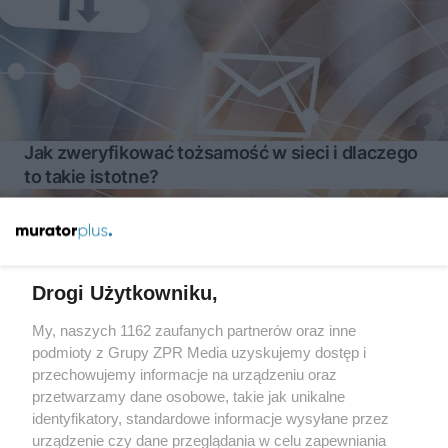
Jak zweryfikować tożsamość w sieci i dlaczego
to takie istotne?
Więcej
Drogi Użytkowniku,
My, naszych 1162 zaufanych partnerów oraz inne
Żaden utwór zamieszczony w serwisie nie może być powielany i
rozpowszechniany lub dalej rozpowszechniany w jakikolwiek sposób
podmioty z Grupy ZPR Media uzyskujemy dostęp i
(w tym także elektroniczny lub mechaniczny) na jakimkolwiek polu
przechowujemy informacje na urządzeniu oraz
eksploatacji w jakiejkolwiek formie, włącznie z umieszczaniem w
przetwarzamy dane osobowe, takie jak unikalne
Internecie bez pisemnej zgody właściciela praw. Jakiekolwiek użycie
lub wykorzystanie utworów w całości lub w części z naruszeniem
identyfikatory, standardowe informacje wysyłane przez
prawa, tzn. bez właściwej zgody, jest zabronione pod groźbą kary i
urządzenie czy dane przeglądania w celu zapewniania
może być ścigane prawnie.