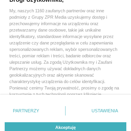
My, naszych 1160 zaufanych partnerów oraz inne
Żaden utwór zamieszczony w serwisie nie może być powielany i
rozpowszechniany lub dalej rozpowszechniany w jakikolwiek sposób
podmioty z Grupy ZPR Media uzyskujemy dostęp i
(w tym także elektroniczny lub mechaniczny) na jakimkolwiek polu
przechowujemy informacje na urządzeniu oraz
eksploatacji w jakiejkolwiek formie, włącznie z umieszczaniem w
przetwarzamy dane osobowe, takie jak unikalne
Internecie bez pisemnej zgody właściciela praw. Jakiekolwiek użycie
lub wykorzystanie utworów w całości lub w części z naruszeniem
identyfikatory, standardowe informacje wysyłane przez
prawa, tzn. bez właściwej zgody, jest zabronione pod groźbą kary i
urządzenie czy dane przeglądania w celu zapewniania
może być ścigane prawnie.
spersonalizowanych reklam, wybór spersonalizowanych
treści, pomiar reklam i treści, badanie odbiorców oraz
ulepszanie usług. Za zgodą Użytkownika my i Zaufani
Partnerzy możemy używać dokładnych danych
geolokalizacyjnych oraz aktywnie skanować
charakterystykę urządzenia do celów identyfikacji.
O nas
Ponieważ cenimy Twoją prywatność, prosimy o zgodę na
korzystanie z tych technologii poprzez kliknięcie
Informacje prawne
„Akceptuję”. Zgoda jest dobrowolna i zawsze możesz ją
zmienić/wycofać klikając przycisk ustawień prywatności
Nasze serwisy
PARTNERZY
USTAWIENIA
znajdujący się w lewym dolnym rogu strony
. Niektóre
© 2026 Grupa ZPR Media
rodzaje przetwarzania danych nie wymagają zgody
Akceptuję
użytkownika, ale masz prawo sprzeciwić się takiemu