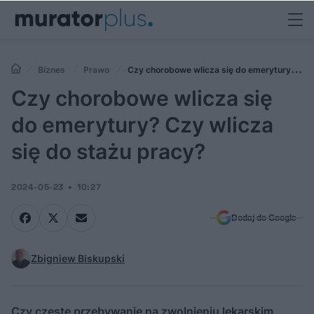
Biznes
Prawo
Czy chorobowe wlicza się do emerytury?
Czy wlicza się do stażu pracy?
Czy chorobowe wlicza się
do emerytury? Czy wlicza
się do stażu pracy?
2024-05-23
10:27
Dodaj do Google
Zbigniew Biskupski
Czy częste przebywanie na zwolnieniu lekarskim,