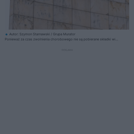
Autor: Szymon Starnawski / Grupa Murator
Ponieważ za czas zwolnienia chorobowego nie są pobierane składki więc
nie zwiększa się kwota na koncie i subkoncie ZUS, która posłuży w
przyszłości do wyliczenia wysokości emerytury, ale to nie jedyny wpływ
chorobowego na przyszłą emeryturę