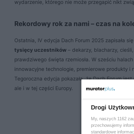
wydarzenie, którego nie może przegapić nikt zw
Rekordowy rok za nami – czas na kol
Ostatnia, IV edycja Dach Forum 2025 zapisała się
tysięcy uczestników
– dekarzy, blacharzy, cieśl
prawdziwego święta rzemiosła. W sześciu halach
innowacyjne technologie, premierowe produkty i n
Tegoroczna edycja pokazała, że Dach Forum jest
ale i w tej części Europy.
Drogi Użytkow
My, naszych 1162 zau
przechowujemy informa
standardowe informac