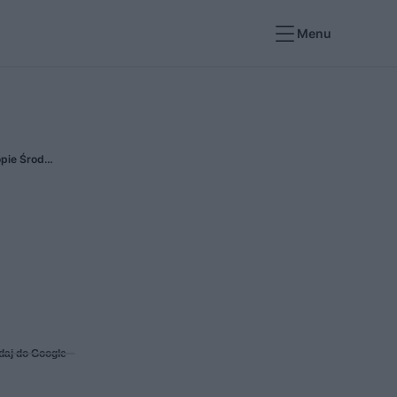
Menu
Dach Forum 2026 – Dwa dni, które zmieniają branżę. Dołącz do największego wydarzenia dachowego w Europie Środkowo-Wschodniej
daj do Google