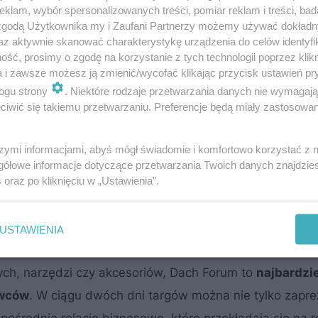
klam, wybór spersonalizowanych treści, pomiar reklam i treści, bad
 zgodą Użytkownika my i Zaufani Partnerzy możemy używać dokład
az aktywnie skanować charakterystykę urządzenia do celów identyfi
ść, prosimy o zgodę na korzystanie z tych technologii poprzez klikn
a i zawsze możesz ją zmienić/wycofać klikając przycisk ustawień pr
ogu strony
. Niektóre rodzaje przetwarzania danych nie wymagaj
iwić się takiemu przetwarzaniu. Preferencje będą miały zastosowanie
szymi informacjami, abyś mógł świadomie i komfortowo korzystać z
yszłość? Jak ją przeprowadzić? Co jest tak naprawdę 
gółowe informacje dotyczące przetwarzania Twoich danych znajdzi
s
oraz po kliknięciu w „Ustawienia”.
USTAWIENIA
ach Forum 2026?
ch, narzędzi czy akcesoriów, Dach Forum to
najbardzie
owców
. W ciągu dwóch dni targów można nie tylko zapr
ośrednie relacje biznesowe, które przekładają się na r