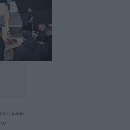
i zdobywać
ako