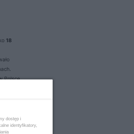
sko
18
wało
hach.
w Polsce,
y dostęp i
lne identyfikatory,
iania