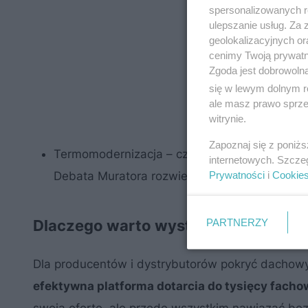
spersonalizowanych re
ulepszanie usług. Za
geolokalizacyjnych or
cenimy Twoją prywatno
Zgoda jest dobrowoln
się w lewym dolnym r
ale masz prawo sprzec
witrynie.
Zapoznaj się z poniż
Termomodernizacja – czy to inwestycja w prz
internetowych. Szcze
Prywatności
i
Cookie
Debata Muratora rozwiewa wątpliwości
PARTNERZY
Dlaczego warto wystawiać się na D
Dla producentów i dystrybutorów pokryć dachowy
efektywna platforma dotarcia do tysięcy fach
swoją ofertę, ale przede wszystkim nawiązać bezp