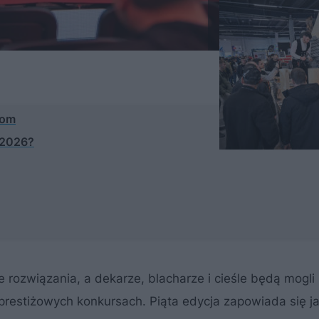
łom
 2026?
e rozwiązania, a dekarze, blacharze i cieśle będą mogl
 prestiżowych konkursach. Piąta edycja zapowiada się j