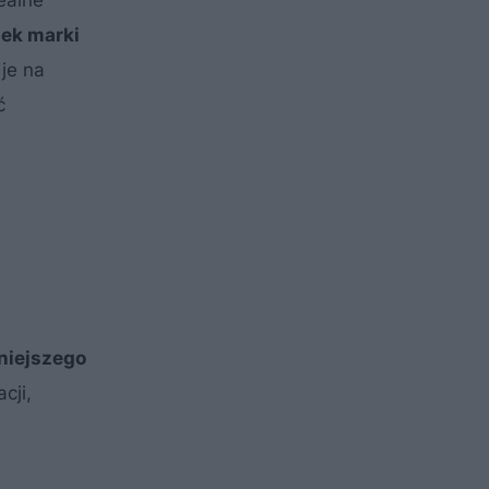
ek marki
je na
ć
żniejszego
cji,