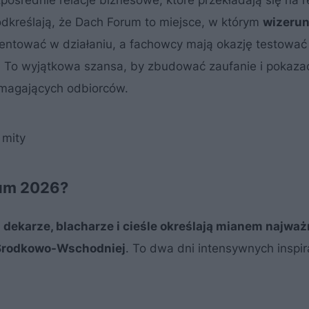
dkreślają, że Dach Forum to miejsce, w którym
wizerun
ntować w działaniu, a fachowcy mają okazję testować 
 To wyjątkowa szansa, by zbudować zaufanie i pokaza
ymagających odbiorców.
 mity
rum 2026?
e
dekarze, blacharze i cieśle określają mianem najwa
e Środkowo-Wschodniej
. To dwa dni intensywnych inspira