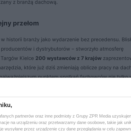
iązany z branżą dachową.
ejny przełom
 w historii branży jako wydarzenie bez precedensu. Bli
i, producentów i dystrybutorów – stworzyło atmosferę
 Targów Kielce
200 wystawców z 7 krajów
zaprezento
arzędzia, które już dziś zmieniają oblicze pracy na dac
 najważniejszym punktem spotkań fachowców nie tylko 
niku,
fanych partnerów oraz inne podmioty z Grupy ZPR Media uzyskujem
cje na urządzeniu oraz przetwarzamy dane osobowe, takie jak unika
je wysyłane przez urządzenie czy dane przeglądania w celu zapewn