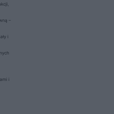
kcji,
ówną –
ły i
jnych
ami i