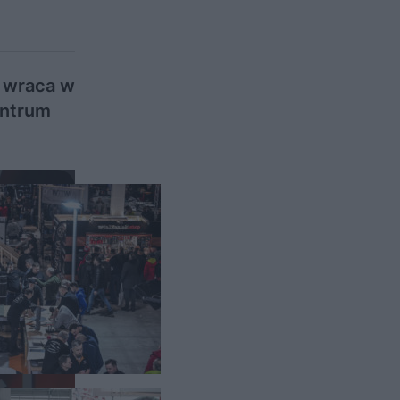
m wraca w
entrum