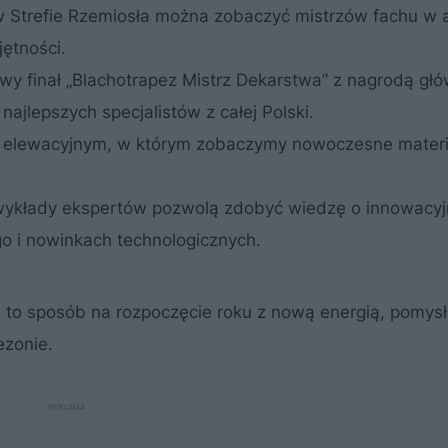
 Strefie Rzemiosła można zobaczyć mistrzów fachu w a
jętności.
wy finał „Blachotrapez Mistrz Dekarstwa” z nagrodą gł
jlepszych specjalistów z całej Polski.
elewacyjnym, w którym zobaczymy nowoczesne materia
i wykłady ekspertów pozwolą zdobyć wiedzę o innowacy
o i nowinkach technologicznych.
to sposób na rozpoczęcie roku z nową energią, pomysł
ezonie.