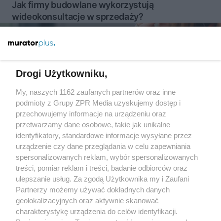
Jak firmy budowlane wykorzystują
wideokonsultacje w sprzedaży?
Więcej
Drogi Użytkowniku,
My, naszych 1162 zaufanych partnerów oraz inne
Żaden utwór zamieszczony w serwisie nie może być powielany i
rozpowszechniany lub dalej rozpowszechniany w jakikolwiek sposób
podmioty z Grupy ZPR Media uzyskujemy dostęp i
(w tym także elektroniczny lub mechaniczny) na jakimkolwiek polu
przechowujemy informacje na urządzeniu oraz
eksploatacji w jakiejkolwiek formie, włącznie z umieszczaniem w
przetwarzamy dane osobowe, takie jak unikalne
Internecie bez pisemnej zgody właściciela praw. Jakiekolwiek użycie
lub wykorzystanie utworów w całości lub w części z naruszeniem
identyfikatory, standardowe informacje wysyłane przez
prawa, tzn. bez właściwej zgody, jest zabronione pod groźbą kary i
urządzenie czy dane przeglądania w celu zapewniania
może być ścigane prawnie.
spersonalizowanych reklam, wybór spersonalizowanych
treści, pomiar reklam i treści, badanie odbiorców oraz
ulepszanie usług. Za zgodą Użytkownika my i Zaufani
Partnerzy możemy używać dokładnych danych
geolokalizacyjnych oraz aktywnie skanować
charakterystykę urządzenia do celów identyfikacji.
O nas