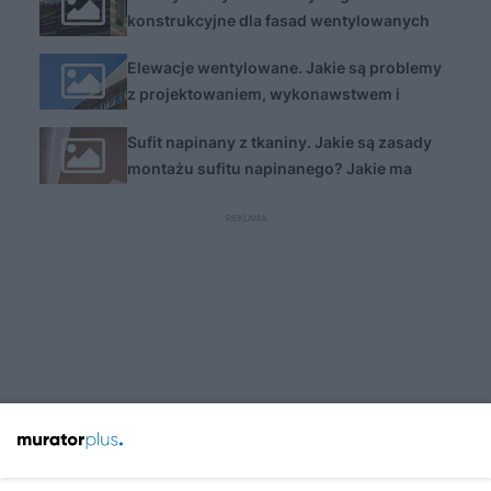
konstrukcyjne dla fasad wentylowanych
Elewacje wentylowane. Jakie są problemy
z projektowaniem, wykonawstwem i
nadzorem?
Sufit napinany z tkaniny. Jakie są zasady
montażu sufitu napinanego? Jakie ma
zalety i wady?