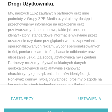
Drogi Użytkowniku,
My, naszych 1162 zaufanych partnerów oraz inne
Żaden utwór zamieszczony w serwisie nie może być powielany i
rozpowszechniany lub dalej rozpowszechniany w jakikolwiek sposób
podmioty z Grupy ZPR Media uzyskujemy dostęp i
(w tym także elektroniczny lub mechaniczny) na jakimkolwiek polu
przechowujemy informacje na urządzeniu oraz
eksploatacji w jakiejkolwiek formie, włącznie z umieszczaniem w
przetwarzamy dane osobowe, takie jak unikalne
Internecie bez pisemnej zgody właściciela praw. Jakiekolwiek użycie
lub wykorzystanie utworów w całości lub w części z naruszeniem
identyfikatory, standardowe informacje wysyłane przez
prawa, tzn. bez właściwej zgody, jest zabronione pod groźbą kary i
urządzenie czy dane przeglądania w celu zapewniania
może być ścigane prawnie.
spersonalizowanych reklam, wybór spersonalizowanych
treści, pomiar reklam i treści, badanie odbiorców oraz
ulepszanie usług. Za zgodą Użytkownika my i Zaufani
Partnerzy możemy używać dokładnych danych
geolokalizacyjnych oraz aktywnie skanować
charakterystykę urządzenia do celów identyfikacji.
O nas
Ponieważ cenimy Twoją prywatność, prosimy o zgodę na
korzystanie z tych technologii poprzez kliknięcie
Informacje prawne
„Akceptuję”. Zgoda jest dobrowolna i zawsze możesz ją
zmienić/wycofać klikając przycisk ustawień prywatności
Nasze serwisy
PARTNERZY
USTAWIENIA
znajdujący się w lewym dolnym rogu strony
. Niektóre
© 2026 Grupa ZPR Media
rodzaje przetwarzania danych nie wymagają zgody