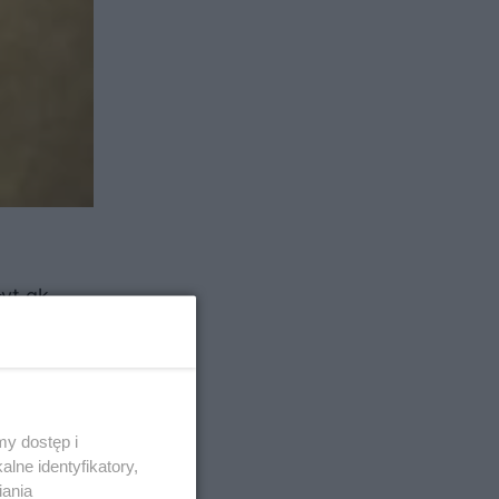
yt gk
,
A Eko
żych
wana
rych
y dostęp i
lne identyfikatory,
iania