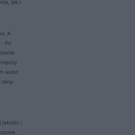
ia, jak i
bu. A
 - Po
równie
 między
ch walut
 ceny.
jakości i
ipsowe.