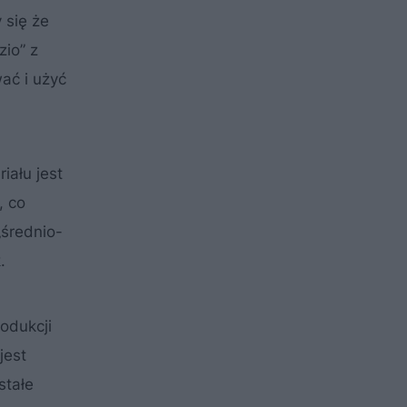
 się że
zio” z
wać i użyć
iału jest
, co
„średnio-
.
odukcji
jest
stałe