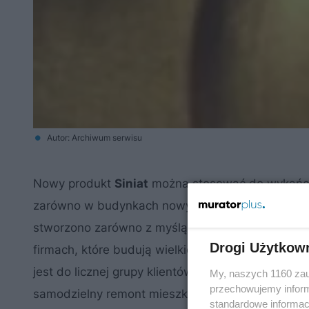
Autor: Archiwum serwisu
Nowy produkt
Siniat
można stosować do wykańcza
zarówno w budynkach nowych, jak i do renowacj
stworzono zarówno z myślą o inwestorach indywid
Drogi Użytkow
firmach, które budują wielkie osiedla lub obiekt
jest do licznej grupy klientów, wśród których są 
My, naszych 1160 zau
przechowujemy informa
samodzielny remont mieszkania jest pierwszym w
standardowe informac