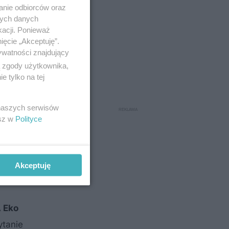
anie odbiorców oraz
nych danych
kacji. Ponieważ
ięcie „Akceptuję”.
ywatności znajdujący
ą zgody użytkownika,
 tylko na tej
 naszych serwisów
esz w
Polityce
Akceptuję
 Eko
ytanie