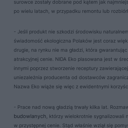
surowce zostały dobrane pod kątem jak najmniejs
po wielu latach, w przypadku remontu lub rozbiórk
- Jeśli produkt nie szkodzi środowisku naturaln
świadomość ekologiczna Polaków jest coraz więks
drugie, na rynku nie ma gładzi, która gwarantuj
atrakcyjnej cenie. NIDA Eko plasowana jest w śre
innymi poprzez stworzenie receptury zawierające
uniezależnia producenta od dostawców zagraniczn
Nazwa Eko wiąże się więc z ewidentnymi korzyśc
- Prace nad nową gładzią trwały kilka lat. Rozm
budowlanych
, którzy wielokrotnie sygnalizowali
w przystępnej cenie. Stąd właśnie wziął się pom