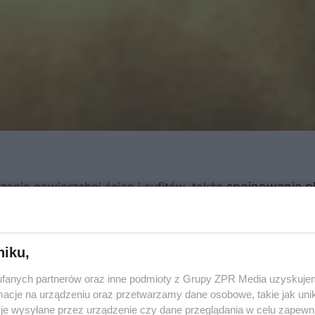
spoinowania pł
nia powierzchni ścian i sufitów, także
i i remontu budynków starszych.
Gładź szpachlową
NID
ualnych, którzy remontują własne mieszkania, jak i du
niku,
y użyteczności publicznej. Nowa gładź szpachlowa kiero
fachowcy z długoletnim stażem, ale także osoby, dla któ
fanych partnerów oraz inne podmioty z Grupy ZPR Media uzyskujem
cje na urządzeniu oraz przetwarzamy dane osobowe, takie jak unika
 życiu kontaktem ze sztuką budowlaną.
je wysyłane przez urządzenie czy dane przeglądania w celu zapewn