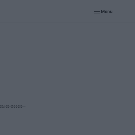
Menu
daj do Google