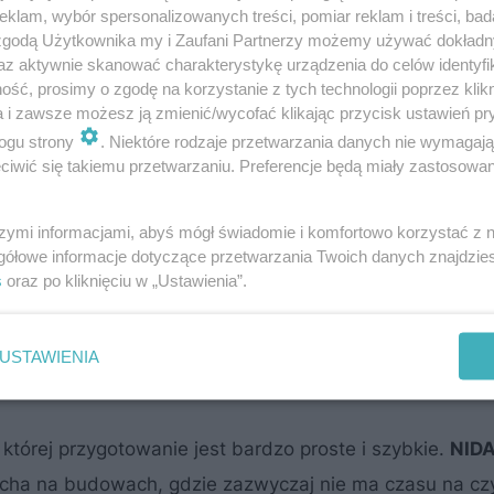
klam, wybór spersonalizowanych treści, pomiar reklam i treści, bad
 zgodą Użytkownika my i Zaufani Partnerzy możemy używać dokład
az aktywnie skanować charakterystykę urządzenia do celów identyfi
ść, prosimy o zgodę na korzystanie z tych technologii poprzez klikn
a i zawsze możesz ją zmienić/wycofać klikając przycisk ustawień pr
ogu strony
. Niektóre rodzaje przetwarzania danych nie wymagaj
iwić się takiemu przetwarzaniu. Preferencje będą miały zastosowanie
szymi informacjami, abyś mógł świadomie i komfortowo korzystać z
gółowe informacje dotyczące przetwarzania Twoich danych znajdzi
s
oraz po kliknięciu w „Ustawienia”.
USTAWIENIA
iu
, której przygotowanie jest bardzo proste i szybkie.
NIDA
cha na budowach, gdzie zazwyczaj nie ma czasu na cz