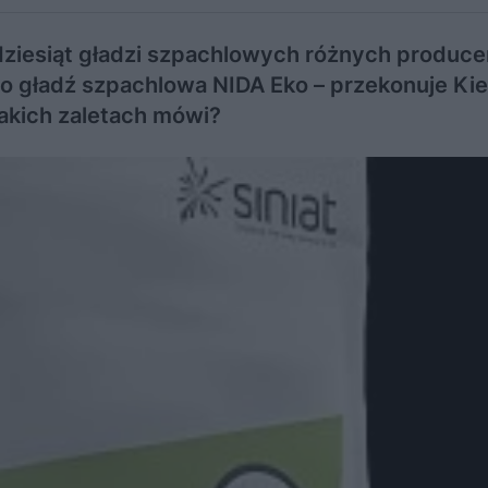
adziesiąt gładzi szpachlowych różnych produc
 co gładź szpachlowa NIDA Eko – przekonuje Ki
jakich zaletach mówi?