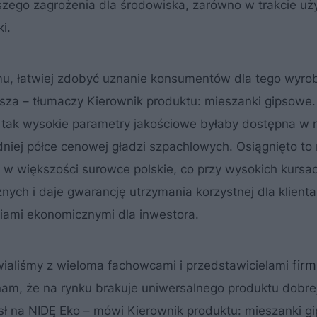
zego zagrożenia dla środowiska, zarówno w trakcie użyc
i.
emu, łatwiej zdobyć uznanie konsumentów dla tego wyro
za – tłumaczy Kierownik produktu: mieszanki gipsowe.
ąc tak wysokie parametry jakościowe byłaby dostępna w 
dniej półce cenowej gładzi szpachlowych. Osiągnięto to
j w większości surowce polskie, co przy wysokich kursa
ych i daje gwarancję utrzymania korzystnej dla klienta
iami ekonomicznymi dla inwestora.
firm
awialiśmy z wieloma fachowcami i przedstawicielami
 nam, że na rynku brakuje uniwersalnego produktu dobrej 
ysł na NIDĘ Eko – mówi Kierownik produktu: mieszanki g