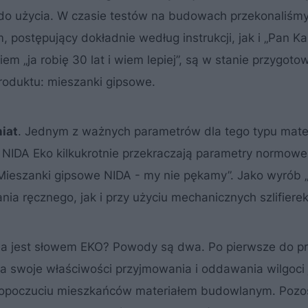
u do użycia. W czasie testów na budowach przekonaliśmy
postępujący dokładnie według instrukcji, jak i „Pan Ka
m „ja robię 30 lat i wiem lepiej”, są w stanie przygoto
oduktu: mieszanki gipsowe.
niat
. Jednym z ważnych parametrów dla tego typu mater
 NIDA Eko kilkukrotnie przekraczają parametry normowe
Mieszanki gipsowe NIDA - my nie pękamy”. Jako wyrób 
ia ręcznego, jak i przy użyciu mechanicznych szlifierek
a jest słowem EKO? Powody są dwa. Po pierwsze do pr
a swoje właściwości przyjmowania i oddawania wilgoci 
mopoczuciu mieszkańców materiałem budowlanym. Pozo