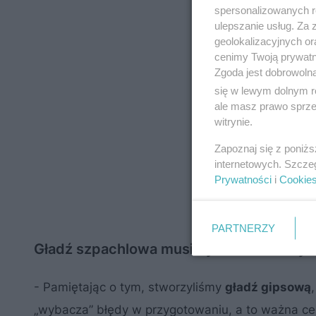
spersonalizowanych re
ulepszanie usług. Za
geolokalizacyjnych or
cenimy Twoją prywatno
Zgoda jest dobrowoln
się w lewym dolnym r
ale masz prawo sprzec
witrynie.
Zapoznaj się z poniż
internetowych. Szcze
Prywatności
i
Cookie
PARTNERZY
Gładź szpachlowa musi być łatwa w użyc
- Pamiętając o tym, stworzyliśmy
gładź gipsową
„wybacza” błędy w przygotowaniu, a to ważna ce