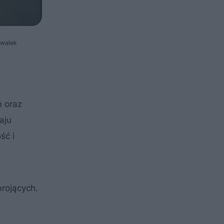
ywalek
m oraz
aju
ść i
brojących.