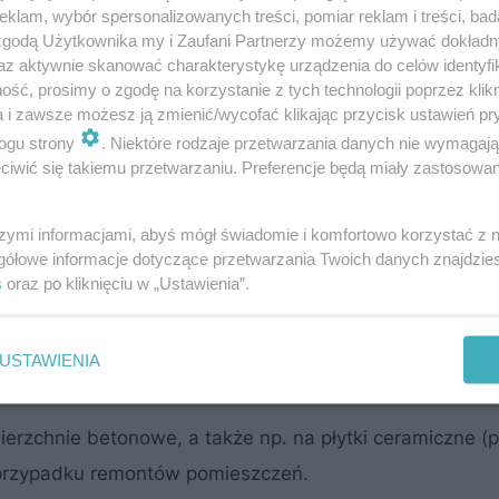
klam, wybór spersonalizowanych treści, pomiar reklam i treści, bad
 zgodą Użytkownika my i Zaufani Partnerzy możemy używać dokład
az aktywnie skanować charakterystykę urządzenia do celów identyfi
ść, prosimy o zgodę na korzystanie z tych technologii poprzez klikn
a i zawsze możesz ją zmienić/wycofać klikając przycisk ustawień pr
olite powierzchnie odporne na uszkodzenia mechanicz
ogu strony
. Niektóre rodzaje przetwarzania danych nie wymagaj
iwić się takiemu przetwarzaniu. Preferencje będą miały zastosowanie
wać również na zewnątrz). Wykończenie betonowe pole
aranżacji łazienek
gowym) salonów, kuchni,
w tym stref
szymi informacjami, abyś mógł świadomie i komfortowo korzystać z
a schodów.
gółowe informacje dotyczące przetwarzania Twoich danych znajdzi
s
oraz po kliknięciu w „Ustawienia”.
o do stosowania we wnętrzach mieszkalnych, ale także uż
USTAWIENIA
rzchnie betonowe, a także np. na płytki ceramiczne (
w przypadku remontów pomieszczeń.