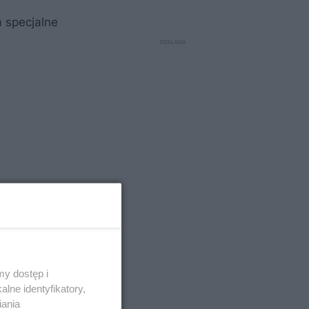
 specjalne
y dostęp i
lne identyfikatory,
iania