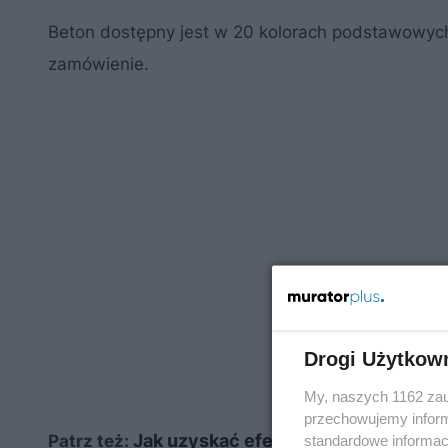
Beton dostępny jest w 20 kolorach podstawowych 
zamówienie.
Drogi Użytkow
My, naszych 1162 zau
przechowujemy informa
Jak uzyskać efekt betonu na ścianie
Patrz też:
standardowe informac