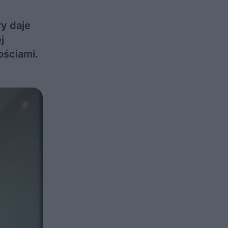
y daje
j
ościami.