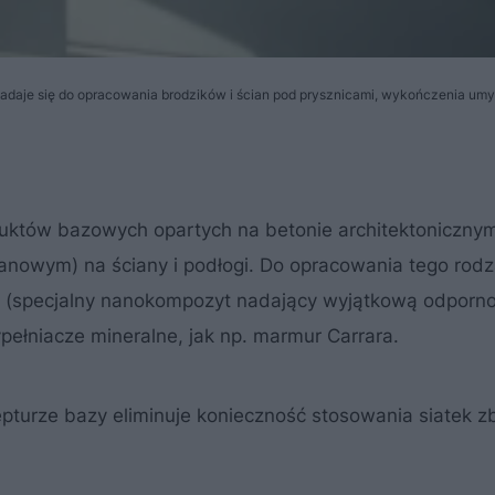
 nadaje się do opracowania brodzików i ścian pod prysznicami, wykończenia um
duktów bazowych opartych na betonie architektoniczny
anowym) na ściany i podłogi. Do opracowania tego rodz
i (specjalny nanokompozyt nadający wyjątkową odporno
ypełniacze mineralne, jak np. marmur Carrara.
pturze bazy eliminuje konieczność stosowania siatek z