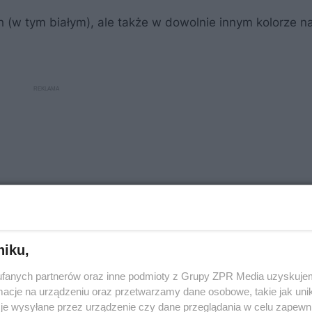
(w tym białym), ale także w dowolnie innym kolorze na
niku,
fanych partnerów oraz inne podmioty z Grupy ZPR Media uzyskujem
cje na urządzeniu oraz przetwarzamy dane osobowe, takie jak unika
je wysyłane przez urządzenie czy dane przeglądania w celu zapewn