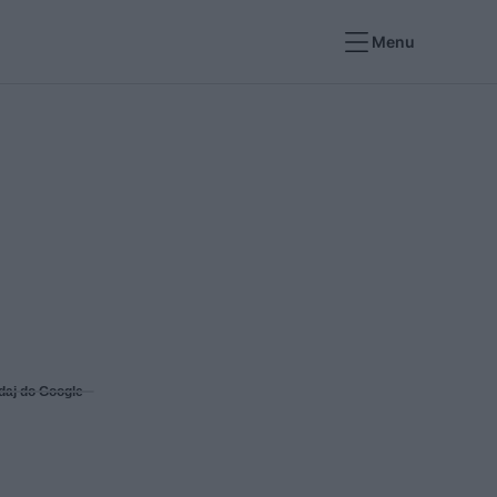
Menu
daj do Google