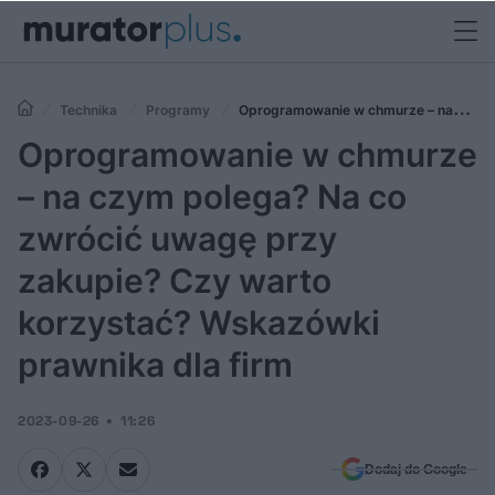
Technika
Programy
Oprogramowanie w chmurze – na
czym polega? Na co zwrócić uwagę przy zakupie? Czy warto
Oprogramowanie w chmurze
korzystać? Wskazówki prawnika dla firm
– na czym polega? Na co
zwrócić uwagę przy
zakupie? Czy warto
korzystać? Wskazówki
prawnika dla firm
2023-09-26
11:26
Dodaj do Google