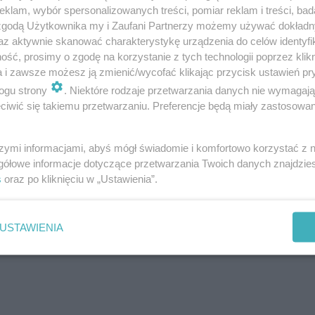
klam, wybór spersonalizowanych treści, pomiar reklam i treści, bad
 zgodą Użytkownika my i Zaufani Partnerzy możemy używać dokład
az aktywnie skanować charakterystykę urządzenia do celów identyfi
ść, prosimy o zgodę na korzystanie z tych technologii poprzez klikn
a i zawsze możesz ją zmienić/wycofać klikając przycisk ustawień pr
ogu strony
. Niektóre rodzaje przetwarzania danych nie wymagaj
iwić się takiemu przetwarzaniu. Preferencje będą miały zastosowanie
orniku akumulacyjnym; 1 - zawór przełączający, 2 - termostatyczny zawór mie
szymi informacjami, abyś mógł świadomie i komfortowo korzystać z
gółowe informacje dotyczące przetwarzania Twoich danych znajdzi
s
oraz po kliknięciu w „Ustawienia”.
USTAWIENIA