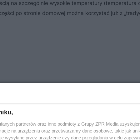
ścią na szczególnie wysokie temperatury (temperatura
zęści po stronie domowej można korzystać już z „trady
niku,
fanych partnerów oraz inne podmioty z Grupy ZPR Media uzyskujem
cje na urządzeniu oraz przetwarzamy dane osobowe, takie jak unika
je wysyłane przez urządzenie czy dane przeglądania w celu zapewn