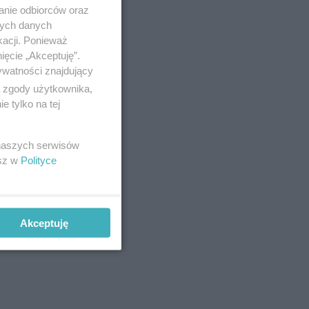
anie odbiorców oraz
nych danych
kacji. Ponieważ
ięcie „Akceptuję”.
ywatności znajdujący
ą zgody użytkownika,
 tylko na tej
szający dla
 naszych serwisów
esz w
Polityce
Akceptuję