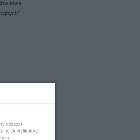
 chwilowa
cyjnych”
y dostęp i
lne identyfikatory,
iania