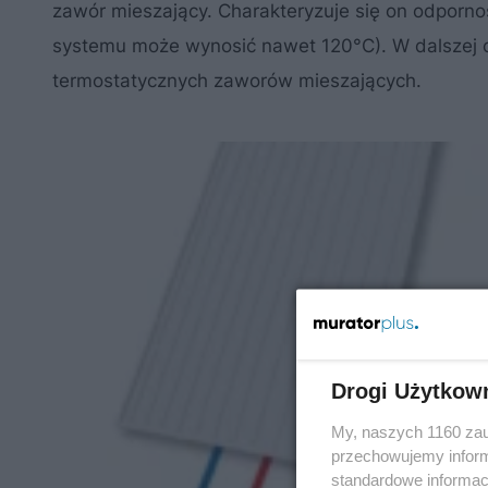
zawór mieszający. Charakteryzuje się on odporno
systemu może wynosić nawet 120°C). W dalszej c
termostatycznych zaworów mieszających.
Drogi Użytkow
My, naszych 1160 zau
przechowujemy informa
standardowe informac