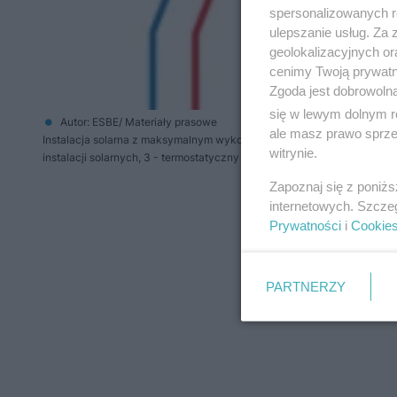
spersonalizowanych re
ulepszanie usług. Za
geolokalizacyjnych or
cenimy Twoją prywatno
Zgoda jest dobrowoln
się w lewym dolnym r
Autor: ESBE/ Materiały prasowe
ale masz prawo sprzec
Instalacja solarna z maksymalnym wykorzystaniem układu warstw w zbi
witrynie.
instalacji solarnych, 3 - termostatyczny zawór mieszający
Zapoznaj się z poniż
internetowych. Szcze
Prywatności
i
Cookie
PARTNERZY