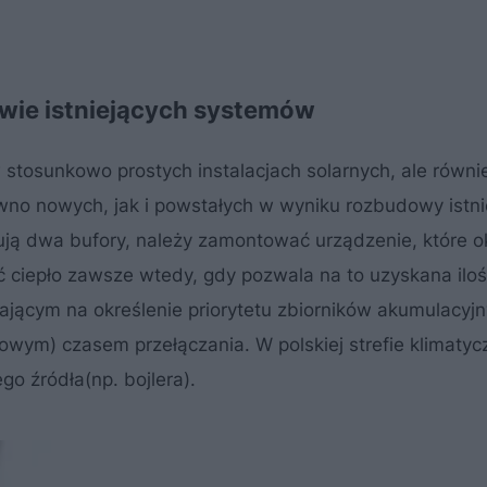
wie istniejących systemów
w stosunkowo prostych instalacjach solarnych, ale równi
no nowych, jak i powstałych w wyniku rozbudowy istni
ją dwa bufory, należy zamontować urządzenie, które ok
ać ciepło zawsze wtedy, gdy pozwala na to uzyskana iloś
ącym na określenie priorytetu zbiorników akumulacyjn
owym) czasem przełączania. W polskiej strefie klimatyc
go źródła(np. bojlera).