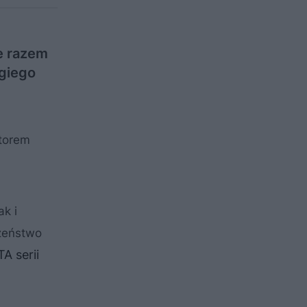
e razem
giego
ktorem
k i
czeństwo
A serii