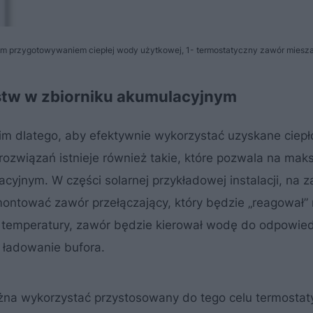
ym przygotowywaniem ciepłej wody użytkowej, 1- termostatyczny zawór miesz
stw w zbiorniku akumulacyjnym
im dlatego, aby efektywnie wykorzystać uzyskane ciepł
ozwiązań istnieje również takie, które pozwala na ma
yjnym. W części solarnej przykładowej instalacji, na za
montować zawór przełączający, który będzie „reagował”
j temperatury, zawór będzie kierował wodę do odpowie
ładowanie bufora.
ożna wykorzystać przystosowany do tego celu termostat