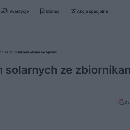
Inwestycje
Biznes
Akcje specjalne
ych ze zbiornikami akumulacyjnymi
 solarnych ze zbiornika
Do