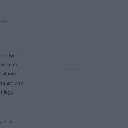
ający
o, a tym
ksymalne
silaniu
 na zmiany
dniego
yczny