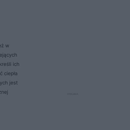
eż w
ejących
reśli ich
ć ciepła
ych jest
znej