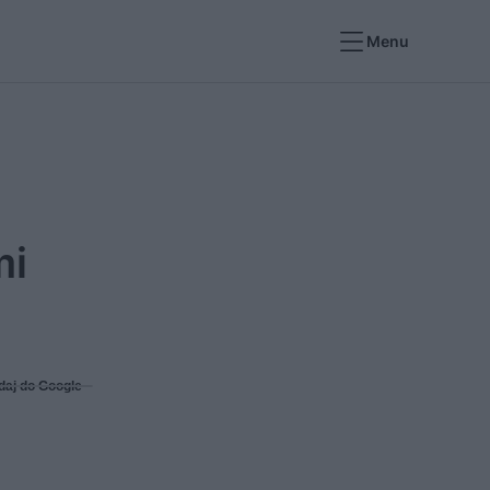
Menu
mi
daj do Google