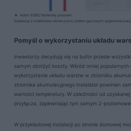
Autor: ESBE/ Materiały prasowe
Instalacja z kolektorem słonecznym, kotłem gazowym i pojemnościow
Pomyśl o wykorzystaniu układu war
Inwestorzy decydują się na bufor przede wszystk
samym obniżyć koszty. Wśród mniej popularnych r
wykorzystanie układu warstw w zbiorniku akumulac
zbiornika akumulacyjnego instalator powinien za
wartości temperatury. W zależności od uzyskane
przyłącza, zapewniając tym samym 2-poziomowe 
W przykładowej instalacji po stronie domowej m