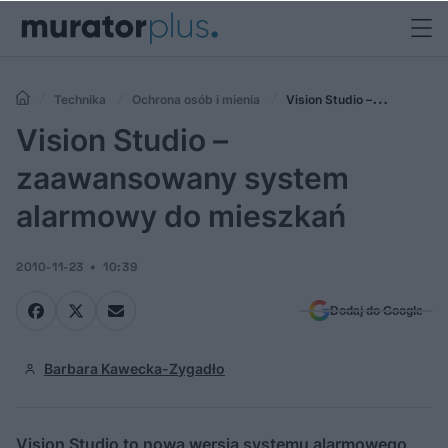
Technika
Ochrona osób i mienia
Vision Studio –
zaawansowany system alarmowy do mieszkań
Vision Studio –
zaawansowany system
alarmowy do mieszkań
2010-11-23
10:39
Dodaj do Google
Barbara Kawecka-Zygadło
Vision Studio to nowa wersja systemu alarmowego