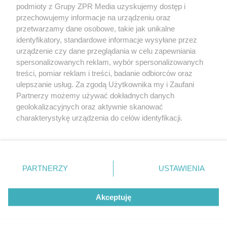
podmioty z Grupy ZPR Media uzyskujemy dostęp i
rozpowszechniany lub dalej rozpowszechniany w jakikolwiek
sposób (w tym także elektroniczny lub mechaniczny) na
przechowujemy informacje na urządzeniu oraz
jakimkolwiek polu eksploatacji w jakiejkolwiek formie, włącznie z
przetwarzamy dane osobowe, takie jak unikalne
umieszczaniem w Internecie bez pisemnej zgody właściciela praw.
Jakiekolwiek użycie lub wykorzystanie utworów w całości lub w
identyfikatory, standardowe informacje wysyłane przez
części z naruszeniem prawa, tzn. bez właściwej zgody, jest
urządzenie czy dane przeglądania w celu zapewniania
zabronione pod groźbą kary i może być ścigane prawnie.
spersonalizowanych reklam, wybór spersonalizowanych
treści, pomiar reklam i treści, badanie odbiorców oraz
ulepszanie usług. Za zgodą Użytkownika my i Zaufani
Partnerzy możemy używać dokładnych danych
geolokalizacyjnych oraz aktywnie skanować
charakterystykę urządzenia do celów identyfikacji.
Ponieważ cenimy Twoją prywatność, prosimy o zgodę na
O nas
korzystanie z tych technologii poprzez kliknięcie
Informacje prawne
„Akceptuję”. Zgoda jest dobrowolna i zawsze możesz ją
zmienić/wycofać klikając przycisk ustawień prywatności
Nasze serwisy
PARTNERZY
USTAWIENIA
znajdujący się w lewym dolnym rogu strony
. Niektóre
rodzaje przetwarzania danych nie wymagają zgody
© 2026 Grupa ZPR Media
Akceptuję
użytkownika, ale masz prawo sprzeciwić się takiemu
przetwarzaniu. Preferencje będą miały zastosowanie tylko
na tej witrynie.