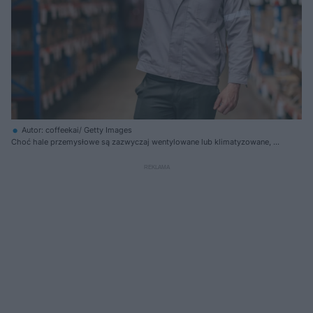
Autor: coffeekai/ Getty Images
Choć hale przemysłowe są zazwyczaj wentylowane lub klimatyzowane, w
wielu z nich latem nadal może panować wysoka temperatura –
szczególnie w zakładach, gdzie procesy technologiczne, takie jak
spawanie, odlewanie czy lakierowanie, generują dodatkowe ciepło.