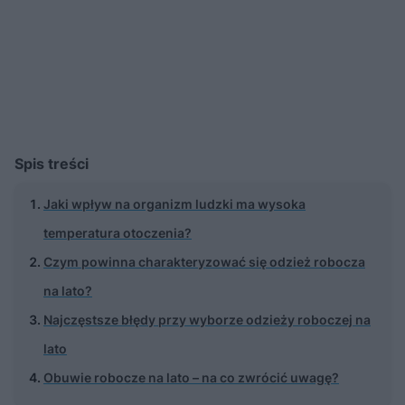
Spis treści
Jaki wpływ na organizm ludzki ma wysoka
temperatura otoczenia?
Czym powinna charakteryzować się odzież robocza
na lato?
Najczęstsze błędy przy wyborze odzieży roboczej na
lato
Obuwie robocze na lato – na co zwrócić uwagę?