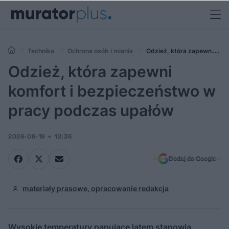
Technika
Ochrona osób i mienia
Odzież, która zapewni
komfort i bezpieczeństwo w pracy podczas upałów
Odzież, która zapewni
komfort i bezpieczeństwo w
pracy podczas upałów
2026-06-19
12:36
Dodaj do Google
materiały prasowe, opracowanie redakcja
Wysokie temperatury panujące latem stanowią