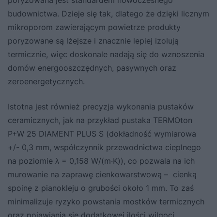
budownictwa. Dzieje się tak, dlatego że dzięki licznym
mikroporom zawierającym powietrze produkty
poryzowane są lżejsze i znacznie lepiej izolują
termicznie, więc doskonale nadają się do wznoszenia
domów energooszczędnych, pasywnych oraz
zeroenergetycznych.
Istotna jest również precyzja wykonania pustaków
ceramicznych, jak na przykład pustaka TERMOton
P+W 25 DIAMENT PLUS S (dokładność wymiarowa
+/- 0,3 mm, współczynnik przewodnictwa cieplnego
na poziomie λ = 0,158 W/(m·K)), co pozwala na ich
murowanie na zaprawę cienkowarstwową – cienką
spoinę z pianokleju o grubości około 1 mm. To zaś
minimalizuje ryzyko powstania mostków termicznych
oraz pojawiania się dodatkowej ilości wilgoci