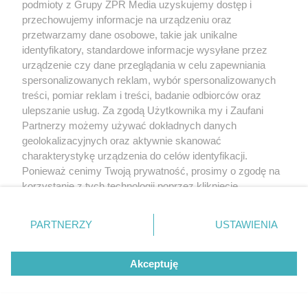
podmioty z Grupy ZPR Media uzyskujemy dostęp i
przechowujemy informacje na urządzeniu oraz
Jet grouting – skuteczna metoda wzmacniania i
przetwarzamy dane osobowe, takie jak unikalne
uszczelniania gruntu
identyfikatory, standardowe informacje wysyłane przez
urządzenie czy dane przeglądania w celu zapewniania
spersonalizowanych reklam, wybór spersonalizowanych
treści, pomiar reklam i treści, badanie odbiorców oraz
ulepszanie usług. Za zgodą Użytkownika my i Zaufani
Partnerzy możemy używać dokładnych danych
geolokalizacyjnych oraz aktywnie skanować
charakterystykę urządzenia do celów identyfikacji.
Ponieważ cenimy Twoją prywatność, prosimy o zgodę na
korzystanie z tych technologii poprzez kliknięcie
„Akceptuję”. Zgoda jest dobrowolna i zawsze możesz ją
zmienić/wycofać klikając przycisk ustawień prywatności
PARTNERZY
USTAWIENIA
znajdujący się w lewym dolnym rogu strony
. Niektóre
rodzaje przetwarzania danych nie wymagają zgody
Akceptuję
użytkownika, ale masz prawo sprzeciwić się takiemu
przetwarzaniu. Preferencje będą miały zastosowanie tylko
na tej witrynie.