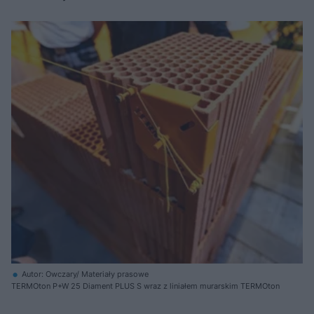
Autor: Owczary/ Materiały prasowe
TERMOton P+W 25 Diament PLUS S wraz z liniałem murarskim TERMOton