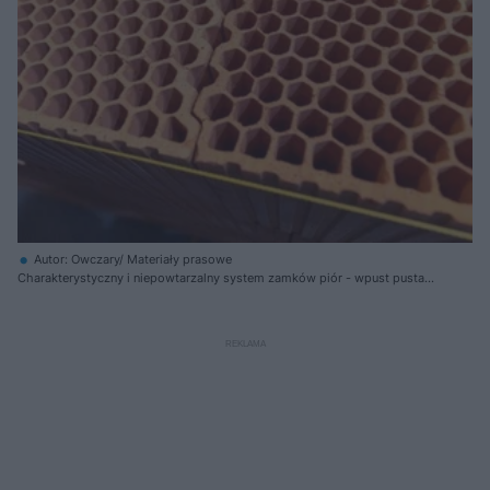
Autor: Owczary/ Materiały prasowe
Charakterystyczny i niepowtarzalny system zamków piór - wpust pustaka
ceramicznego TERMOton Diament PLUS S, przypominający plaster miodu