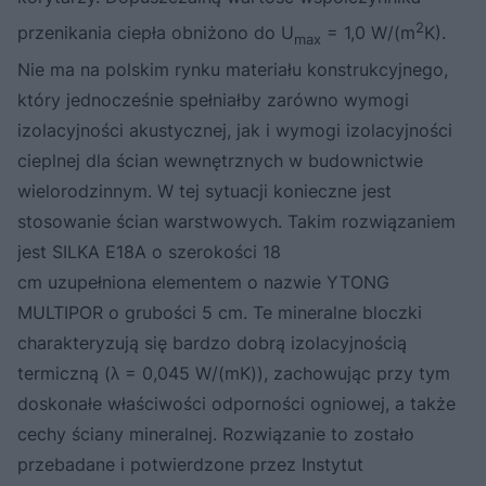
2
przenikania ciepła obniżono do U
= 1,0 W/(m
K).
max
Nie ma na polskim rynku materiału konstrukcyjnego,
który jednocześnie spełniałby zarówno wymogi
izolacyjności akustycznej, jak i wymogi izolacyjności
cieplnej dla ścian wewnętrznych w budownictwie
wielorodzinnym. W tej sytuacji konieczne jest
stosowanie ścian warstwowych. Takim rozwiązaniem
jest SILKA E18A o szerokości 18
cm uzupełniona elementem o nazwie YTONG
MULTIPOR o grubości 5 cm. Te mineralne bloczki
charakteryzują się bardzo dobrą izolacyjnością
termiczną (λ = 0,045 W/(mK)), zachowując przy tym
doskonałe właściwości odporności ogniowej, a także
cechy ściany mineralnej. Rozwiązanie to zostało
przebadane i potwierdzone przez Instytut