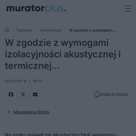
Technika
Konstrukcje
W zgodzie z wymogami
izolacyjności akustycznej i termicznej...
W zgodzie z wymogami
izolacyjności akustycznej i
termicznej...
2009-05-15
16:11
Dodaj do Google
Magdalena Kmita
Na rynku pojawił się akustyczny blok wapienno-