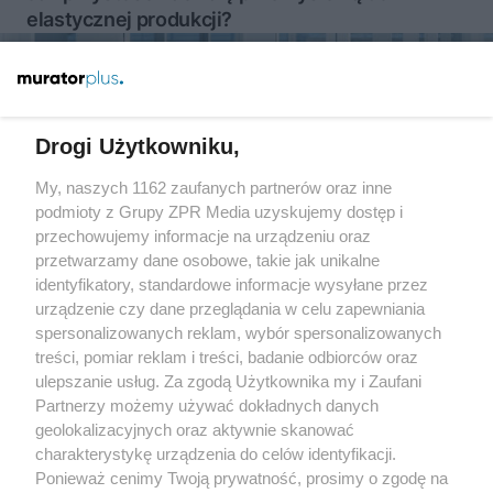
elastycznej produkcji?
Więcej
Drogi Użytkowniku,
My, naszych 1162 zaufanych partnerów oraz inne
Żaden utwór zamieszczony w serwisie nie może być powielany i
rozpowszechniany lub dalej rozpowszechniany w jakikolwiek sposób
podmioty z Grupy ZPR Media uzyskujemy dostęp i
(w tym także elektroniczny lub mechaniczny) na jakimkolwiek polu
przechowujemy informacje na urządzeniu oraz
eksploatacji w jakiejkolwiek formie, włącznie z umieszczaniem w
przetwarzamy dane osobowe, takie jak unikalne
Internecie bez pisemnej zgody właściciela praw. Jakiekolwiek użycie
lub wykorzystanie utworów w całości lub w części z naruszeniem
identyfikatory, standardowe informacje wysyłane przez
prawa, tzn. bez właściwej zgody, jest zabronione pod groźbą kary i
urządzenie czy dane przeglądania w celu zapewniania
może być ścigane prawnie.
spersonalizowanych reklam, wybór spersonalizowanych
treści, pomiar reklam i treści, badanie odbiorców oraz
ulepszanie usług. Za zgodą Użytkownika my i Zaufani
Partnerzy możemy używać dokładnych danych
geolokalizacyjnych oraz aktywnie skanować
charakterystykę urządzenia do celów identyfikacji.
O nas
Ponieważ cenimy Twoją prywatność, prosimy o zgodę na