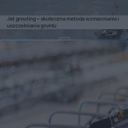
Jet grouting – skuteczna metoda wzmacniania i
uszczelniania gruntu