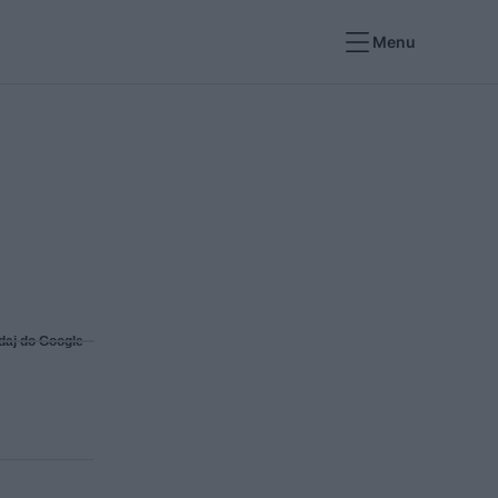
Menu
daj do Google