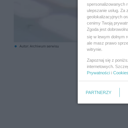
spersonalizowanych re
ulepszanie usług. Za
geolokalizacyjnych or
cenimy Twoją prywatno
Zgoda jest dobrowoln
się w lewym dolnym r
ale masz prawo sprzec
Autor: Archiwum serwisu
witrynie.
Zapoznaj się z poniż
internetowych. Szcze
Prywatności
i
Cookie
PARTNERZY