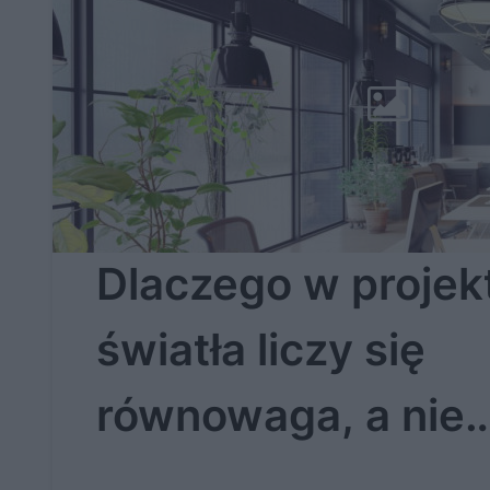
Dlaczego w projek
światła liczy się
równowaga, a nie
maksymalne natęż