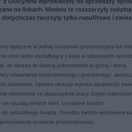
" z Gostynina wprowadziły do sprzedaży opra
ane na linkach. Modele te rozszerzyły rodzinę
otychczas tworzyły tylko nasufitowe i zwie
nty optyczne w jednej obudowie (przezroczysty lub ml
rze oraz raster kształtujący z kolei w odpowiedni sposó
je, że oprawy te świecą jednocześnie w górną i dolną
alety oświetlenia bezpośredniego i pośredniego. Jednoc
ch oddzielnie. Oprawy cechuje wysoka sprawność świet
ia oświetlenia na płaszczyźnie pracy. Dzięki rozprosz
 nie rzucają ostrych cieni. Uzyskane bardzo
e do naturalnego światła. Ponadto światło emitowane k
jednocześnie wrażenie przestrzenności.