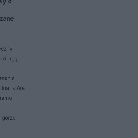
wy o
szane
eczny
b drugą
ześnie
lna, która
onemu
u górze