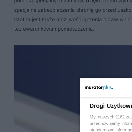
pomocą specjalnych zamków, dzięki czemu wymia
specjalne zabezpieczenia chronią go przed uszk
Istotna jest także możliwość łączenia opraw w lin
też uwarunkowań pomieszczenia.
Drogi Użytkow
My, naszych 1162 zau
przechowujemy informa
standardowe informac