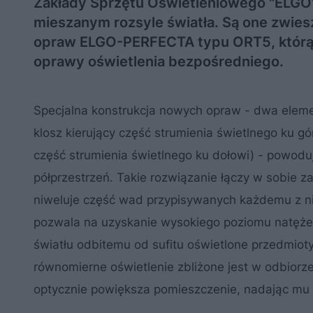
Zakłady Sprzętu Oświetleniowego "ELGO
mieszanym rozsyle światła. Są one zwiesz
opraw ELGO-PERFECTA typu ORT5, którą d
oprawy oświetlenia bezpośredniego.
Specjalna konstrukcja nowych opraw - dwa eleme
klosz kierujący część strumienia świetlnego ku gó
część strumienia świetlnego ku dołowi) - powodu
półprzestrzeń. Takie rozwiązanie łączy w sobie z
niweluje część wad przypisywanych każdemu z ni
pozwala na uzyskanie wysokiego poziomu natężen
światłu odbitemu od sufitu oświetlone przedmioty
równomierne oświetlenie zbliżone jest w odbiorz
optycznie powiększa pomieszczenie, nadając mu 