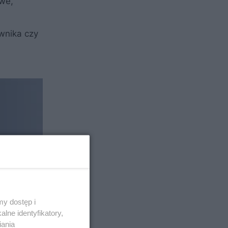
we,
ownika czy
y dostęp i
lne identyfikatory,
iania