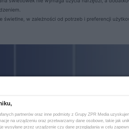
na świetlówek nie wymaga użycia narzędzi, a dodatko
odzeniem.
ie świetlne, w zależności od potrzeb i preferencji użytk
niku,
fanych partnerów oraz inne podmioty z Grupy ZPR Media uzyskujem
cje na urządzeniu oraz przetwarzamy dane osobowe, takie jak unika
je wysyłane przez urządzenie czy dane przeglądania w celu zapewn