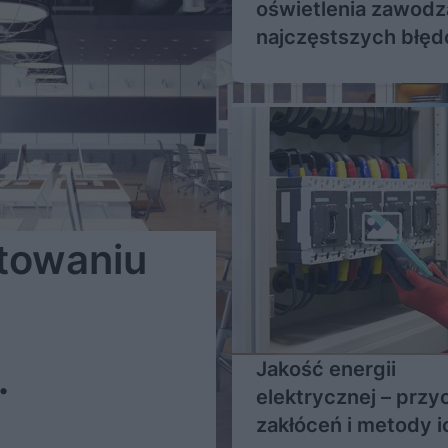
oświetlenia zawodz
najczęstszych błę
towaniu
Jakość energii
elektrycznej – prz
zakłóceń i metody i
enie?