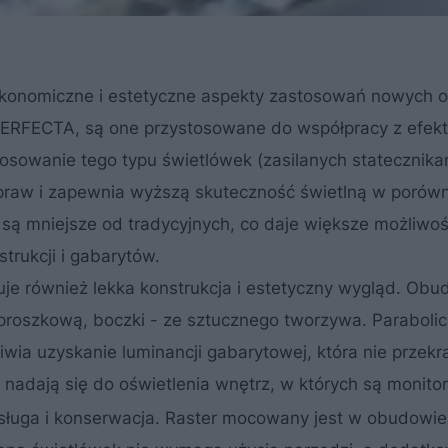
ekonomiczne i estetyczne aspekty zastosowań nowych 
PERFECTA, są one przystosowane do współpracy z efek
tosowanie tego typu świetlówek (zasilanych statecznika
praw i zapewnia wyższą skuteczność świetlną w porów
są mniejsze od tradycyjnych, co daje większe możliwoś
trukcji i gabarytów.
 również lekka konstrukcja i estetyczny wygląd. Obu
roszkową, boczki - ze sztucznego tworzywa. Parabolic
iwia uzyskanie luminancji gabarytowej, która nie przek
 nadają się do oświetlenia wnętrz, w których są monito
ługa i konserwacja. Raster mocowany jest w obudowie