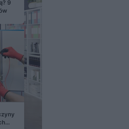
ą? 9
dów
yczyny
ch