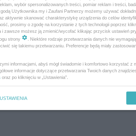
klam, wybór spersonalizowanych treści, pomiar reklam i treści, bad
 zgodą Użytkownika my i Zaufani Partnerzy możemy używać dokład
az aktywnie skanować charakterystykę urządzenia do celów identyfi
ść, prosimy o zgodę na korzystanie z tych technologii poprzez klikn
a i zawsze możesz ją zmienić/wycofać klikając przycisk ustawień pr
ogu strony
. Niektóre rodzaje przetwarzania danych nie wymagaj
iwić się takiemu przetwarzaniu. Preferencje będą miały zastosowanie
szymi informacjami, abyś mógł świadomie i komfortowo korzystać z
gółowe informacje dotyczące przetwarzania Twoich danych znajdzi
s
oraz po kliknięciu w „Ustawienia”.
USTAWIENIA