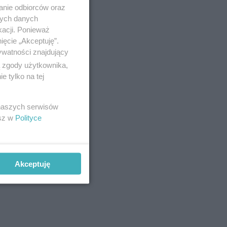
anie odbiorców oraz
nych danych
kacji. Ponieważ
ięcie „Akceptuję”.
ywatności znajdujący
ą zgody użytkownika,
 tylko na tej
 naszych serwisów
esz w
Polityce
Akceptuję