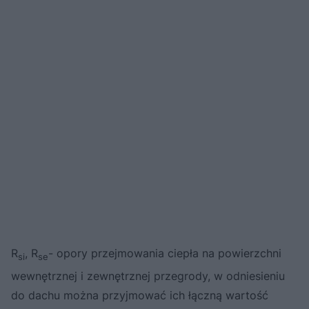
R
, R
- opory przejmowania ciepła na powierzchni
si
se
wewnętrznej i zewnętrznej przegrody, w odniesieniu
do dachu można przyjmować ich łączną wartość