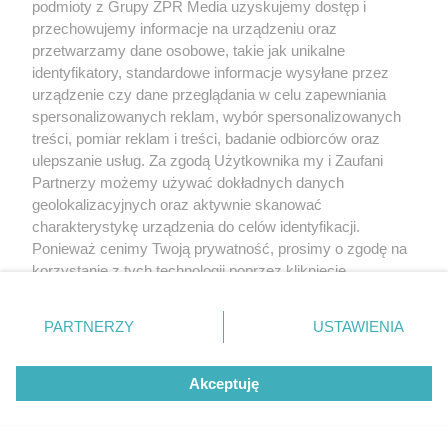
podmioty z Grupy ZPR Media uzyskujemy dostęp i
silnego wiatru) może występować przy okapie, w
przechowujemy informacje na urządzeniu oraz
dachu z wentylowaną szczeliną pod pokryciem połaci
przetwarzamy dane osobowe, takie jak unikalne
identyfikatory, standardowe informacje wysyłane przez
dachu stromego, co schematycznie przedstawiono na
urządzenie czy dane przeglądania w celu zapewniania
rys. 4. Skutki mogą być obserwowane w postaci
spersonalizowanych reklam, wybór spersonalizowanych
zwiększonego zapotrzebowania na ciepło do ogrzania
treści, pomiar reklam i treści, badanie odbiorców oraz
ulepszanie usług. Za zgodą Użytkownika my i Zaufani
pomieszczenia lub jego niedogrzania oraz
Partnerzy możemy używać dokładnych danych
ewentualnego występowania powierzchniowej
geolokalizacyjnych oraz aktywnie skanować
kondensacji pary wodnej.
charakterystykę urządzenia do celów identyfikacji.
Ponieważ cenimy Twoją prywatność, prosimy o zgodę na
korzystanie z tych technologii poprzez kliknięcie
„Akceptuję”. Zgoda jest dobrowolna i zawsze możesz ją
Rys. 4
zmienić/wycofać klikając przycisk ustawień prywatności
PARTNERZY
USTAWIENIA
znajdujący się w lewym dolnym rogu strony
. Niektóre
rodzaje przetwarzania danych nie wymagają zgody
Akceptuję
użytkownika, ale masz prawo sprzeciwić się takiemu
przetwarzaniu. Preferencje będą miały zastosowanie tylko
na tej witrynie.