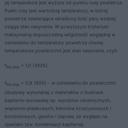
jej temperatura jest wyższa od punktu rosy powietrza.
Punkt rosy jest wartością temperatury, w której
powietrze zawierające określoną ilość pary wodnej
osiąga stan nasycenia. W powyższym kryterium
maksymalną dopuszczalną wilgotność względną w
odniesieniu do temperatury powietrza równej
temperaturze powierzchni jest stan nasycenia, czyli:
f
= 1,0 (100%),
Rsi,dop
f
= 0,8 (80%) - w odniesieniu do powierzchni
Rsi,dop
obudowy wykonanej z materiałów o budowie
kapilarno-porowatej np. wyrobów ceramicznych,
wapienno-piaskowych, betonów kruszywowych i
komórkowych, gipsów i zapraw, ze względu na
zjawisko tzw. kondensacji kapilarnej.