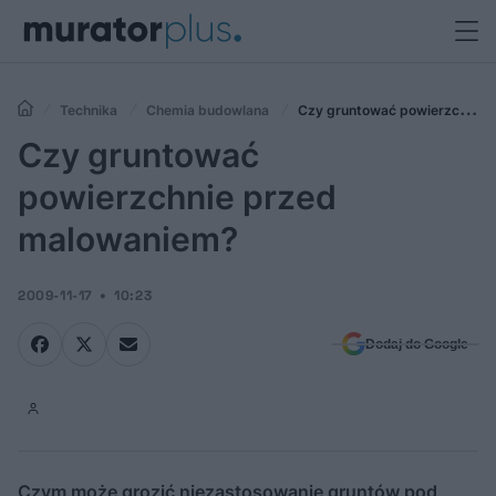
Technika
Chemia budowlana
Czy gruntować powierzchnie
przed malowaniem?
Czy gruntować
powierzchnie przed
malowaniem?
2009-11-17
10:23
Dodaj do Google
Czym może grozić niezastosowanie gruntów pod