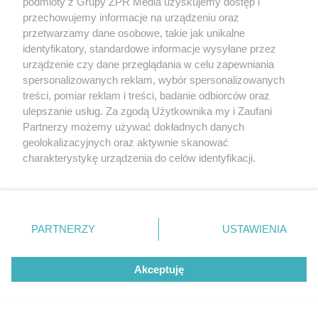
podmioty z Grupy ZPR Media uzyskujemy dostęp i
przechowujemy informacje na urządzeniu oraz
przetwarzamy dane osobowe, takie jak unikalne
identyfikatory, standardowe informacje wysyłane przez
urządzenie czy dane przeglądania w celu zapewniania
spersonalizowanych reklam, wybór spersonalizowanych
treści, pomiar reklam i treści, badanie odbiorców oraz
ulepszanie usług. Za zgodą Użytkownika my i Zaufani
Koniec ciasnoty na autostradach.
Partnerzy możemy używać dokładnych danych
geolokalizacyjnych oraz aktywnie skanować
A1, A2 i A4 zyskają nowe pasy
charakterystykę urządzenia do celów identyfikacji.
Ponieważ cenimy Twoją prywatność, prosimy o zgodę na
korzystanie z tych technologii poprzez kliknięcie
„Akceptuję”. Zgoda jest dobrowolna i zawsze możesz ją
zmienić/wycofać klikając przycisk ustawień prywatności
PARTNERZY
USTAWIENIA
znajdujący się w lewym dolnym rogu strony
. Niektóre
rodzaje przetwarzania danych nie wymagają zgody
Akceptuję
użytkownika, ale masz prawo sprzeciwić się takiemu
przetwarzaniu. Preferencje będą miały zastosowanie tylko
na tej witrynie.