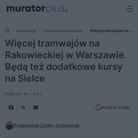
Inwestycje
Inwestycje publiczne
Więcej tramwajów na
Rakowieckiej w Warszawie. Będą też dodatkowe kursy na Sielce
Więcej tramwajów na
Rakowieckiej w Warszawie.
Będą też dodatkowe kursy
na Sielce
2026-04-16
5:27
Dodaj do Google
Przemysław Zańko-Gulczyński