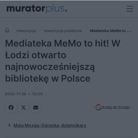
Inwestycje
Inwestycje publiczne
Mediateka MeMo to hit!
W Łodzi otwarto najnowocześniejszą bibliotekę w Polsce
Mediateka MeMo to hit! W
Łodzi otwarto
najnowocześniejszą
bibliotekę w Polsce
2022-11-28
12:05
Dodaj do Google
Maja Mozga-Górecka, dziennikarz