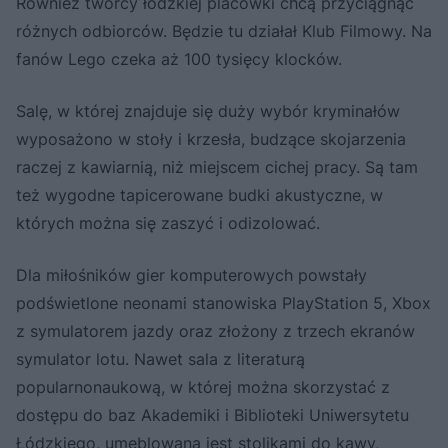
Również twórcy łódzkiej placówki chcą przyciągnąć
różnych odbiorców. Będzie tu działał Klub Filmowy. Na
fanów Lego czeka aż 100 tysięcy klocków.
Salę, w której znajduje się duży wybór kryminałów
wyposażono w stoły i krzesła, budzące skojarzenia
raczej z kawiarnią, niż miejscem cichej pracy. Są tam
też wygodne tapicerowane budki akustyczne, w
których można się zaszyć i odizolować.
Dla miłośników gier komputerowych powstały
podświetlone neonami stanowiska PlayStation 5, Xbox
z symulatorem jazdy oraz złożony z trzech ekranów
symulator lotu. Nawet sala z literaturą
popularnonaukową, w której można skorzystać z
dostępu do baz Akademiki i Biblioteki Uniwersytetu
Łódzkiego, umeblowana jest stolikami do kawy,