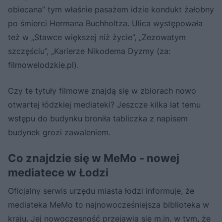
obiecana” tym właśnie pasażem idzie kondukt żałobny
po śmierci Hermana Buchholtza. Ulica występowała
też w „Stawce większej niż życie”, „Zezowatym
szczęściu”, „Karierze Nikodema Dyzmy (za:
filmowelodzkie.pl).
Czy te tytuły filmowe znajdą się w zbiorach nowo
otwartej łódzkiej mediateki? Jeszcze kilka lat temu
wstępu do budynku broniła tabliczka z napisem
budynek grozi zawaleniem.
Co znajdzie się w MeMo - nowej
mediatece w Łodzi
Oficjalny serwis urzędu miasta łodzi informuje, że
mediateka MeMo to najnowocześniejsza biblioteka w
kraju. Jej nowoczesność przejawia się m.in. w tym, że