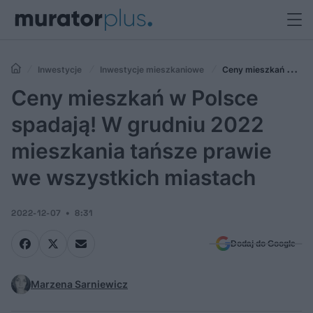
Inwestycje
Inwestycje mieszkaniowe
Ceny mieszkań w
Polsce spadają! W grudniu 2022 mieszkania tańsze prawie we
Ceny mieszkań w Polsce
wszystkich miastach
spadają! W grudniu 2022
mieszkania tańsze prawie
we wszystkich miastach
2022-12-07
8:31
Dodaj do Google
Marzena Sarniewicz