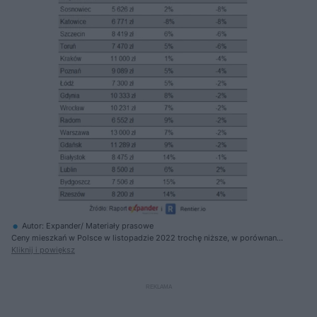
Autor: Expander/ Materiały prasowe
Ceny mieszkań w Polsce w listopadzie 2022 trochę niższe, w porównaniu
z majem 2022
Kliknij i powiększ