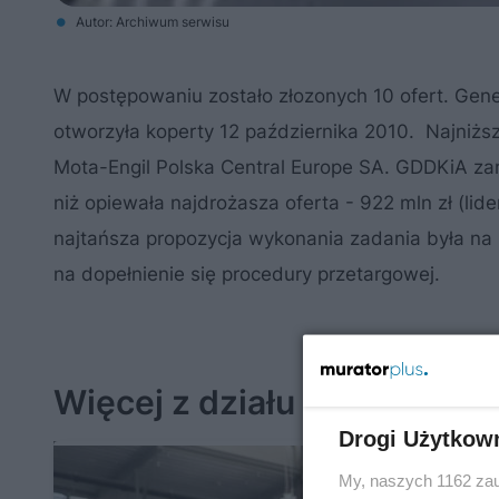
Autor: Archiwum serwisu
W postępowaniu zostało złozonych 10 ofert. Gene
otworzyła koperty 12 października 2010. Najniższ
Mota-Engil Polska Central Europe SA. GDDKiA zam
niż opiewała najdrożasza oferta - 922 mln zł (lid
najtańsza propozycja wykonania zadania była na k
na dopełnienie się procedury przetargowej.
Więcej z działu Wieści z ry
Drogi Użytkow
My, naszych 1162 zau