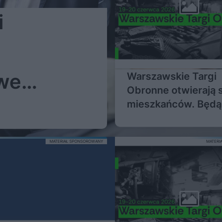
i
we
Warszawskie Targi
Obronne otwierają s
mieszkańców. Będą
ch
pokazy, warsztaty i
szkolenia
 w
MATERIAŁ SPONSOROWANY
MATERI