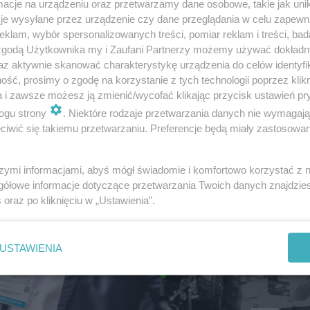
cje na urządzeniu oraz przetwarzamy dane osobowe, takie jak unika
je wysyłane przez urządzenie czy dane przeglądania w celu zapewn
klam, wybór spersonalizowanych treści, pomiar reklam i treści, bad
 zgodą Użytkownika my i Zaufani Partnerzy możemy używać dokład
az aktywnie skanować charakterystykę urządzenia do celów identyfi
ść, prosimy o zgodę na korzystanie z tych technologii poprzez klikn
a i zawsze możesz ją zmienić/wycofać klikając przycisk ustawień pr
ogu strony
. Niektóre rodzaje przetwarzania danych nie wymagaj
iwić się takiemu przetwarzaniu. Preferencje będą miały zastosowanie
Dlaczego przy wyb
oświetlenia nie war
szymi informacjami, abyś mógł świadomie i komfortowo korzystać z
kierować się wyłąc
gółowe informacje dotyczące przetwarzania Twoich danych znajdzi
s
oraz po kliknięciu w „Ustawienia”.
ceną?
MATERI
USTAWIENIA