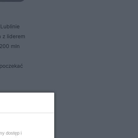
Lublinie
 z liderem
 200 mln
 poczekać
AŁ SPONSOROWANY
y dostęp i