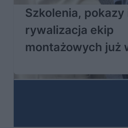
Szkolenia, pokazy 
rywalizacja ekip
montażowych już 
wrześniu na targa
stolarki otworowej
Kielcach