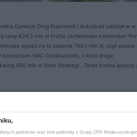
ralna Dyrekcja Dróg Krajowych i Autostrad oddział w w 
ą cenę 624,3 mln zł brutto zaoferowało konsorcjum firm
ierzała wydać na to zadanie 768,1 mln zł, czyli prawie
er konsorcjum SIAC Construction), z kolei druga
wotę 660 mln zł (lider Strabag) . Teraz trzeba jeszcze
nku
niku,
MATERI
fanych partnerów oraz inne podmioty z Grupy ZPR Media uzyskujem