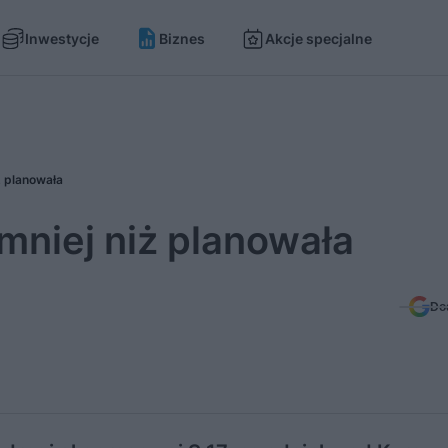
Inwestycje
Biznes
Akcje specjalne
ż planowała
niej niż planowała
Do