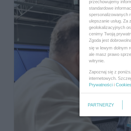
przechowujemy informa
standardowe informac
spersonalizowanych re
ulepszanie usług. Za
geolokalizacyjnych or
cenimy Twoją prywatno
Zgoda jest dobrowoln
się w lewym dolnym r
ale masz prawo sprzec
witrynie.
Zapoznaj się z poniż
internetowych. Szcze
Prywatności
i
Cookie
PARTNERZY