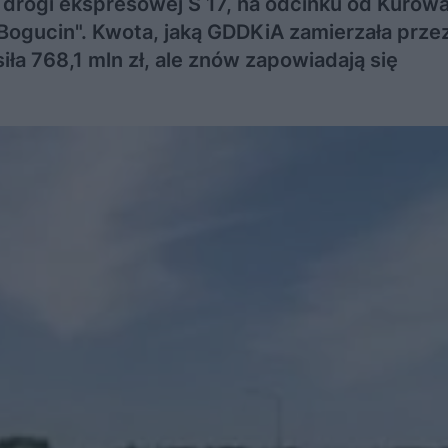
drogi ekspresowej S 17, na odcinku od Kurowa
"Bogucin". Kwota, jaką GDDKiA zamierzała prz
a 768,1 mln zł, ale znów zapowiadają się