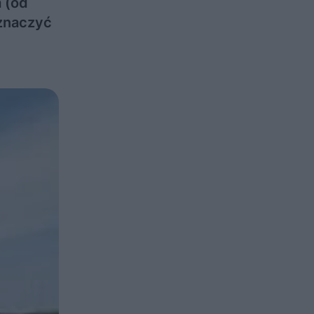
 (od
eznaczyć