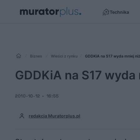
Technika
Biznes
Wieści z rynku
GDDKiA na S17 wyda mniej ni
GDDKiA na S17 wyda m
2010-10-12
16:55
redakcja Muratorplus.pl