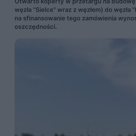
Otwarto koperty w przetargu na budowę 
węzła "Sielce" wraz z węzłem) do węzła 
na sfinansowanie tego zamówienia wynosił
oszczędności.