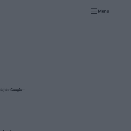
Menu
daj do Google