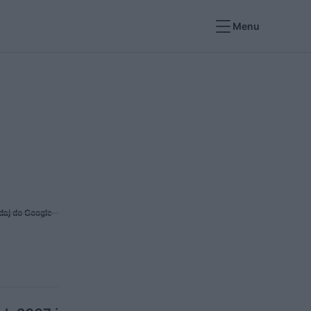
Menu
daj do Google