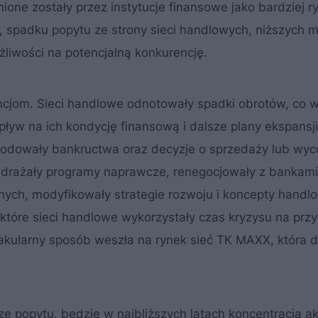
enione zostały przez instytucje finansowe jako bardziej 
 spadku popytu ze strony sieci handlowych, niższych 
liwości na potencjalną konkurencję.
cjom. Sieci handlowe odnotowały spadki obrotów, co 
ływ na ich kondycję finansową i dalsze plany ekspansji
odowały bankructwa oraz decyzje o sprzedaży lub wyco
 wdrażały programy naprawcze, renegocjowały z bankam
nych, modyfikowały strategie rozwoju i koncepty handl
iektóre sieci handlowe wykorzystały czas kryzysu na prz
ktakularny sposób weszła na rynek sieć TK MAXX, która 
rze popytu, będzie w najbliższych latach koncentracja a