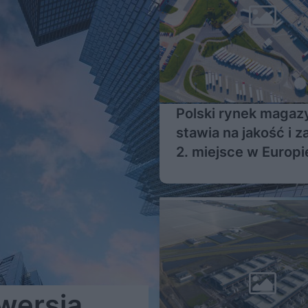
Polski rynek maga
stawia na jakość i z
2. miejsce w Europi
wersja