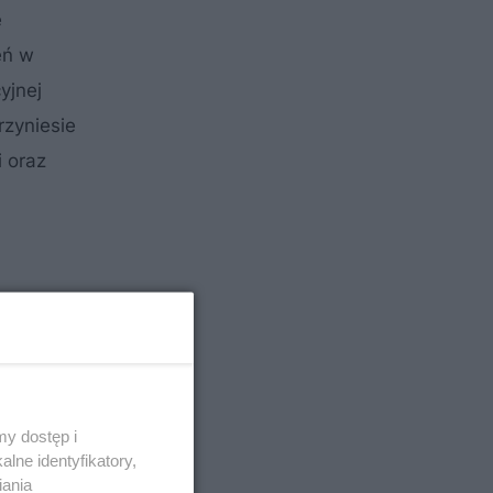
e
eń w
yjnej
rzyniesie
i oraz
y dostęp i
lne identyfikatory,
iania