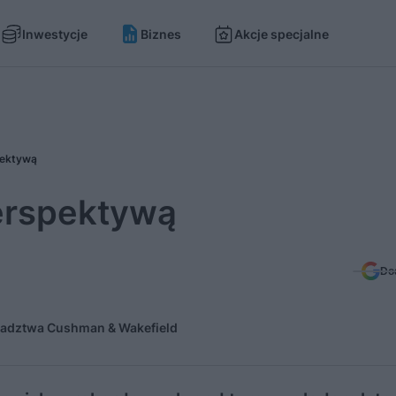
Inwestycje
Biznes
Akcje specjalne
pektywą
erspektywą
Do
oradztwa Cushman & Wakefield