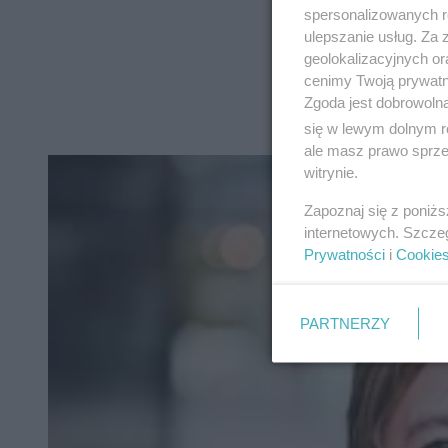
spersonalizowanych re
ulepszanie usług. Za
geolokalizacyjnych or
cenimy Twoją prywatno
Zgoda jest dobrowoln
się w lewym dolnym r
ale masz prawo sprzec
witrynie.
Zapoznaj się z poniż
internetowych. Szcze
Prywatności
i
Cookie
PARTNERZY