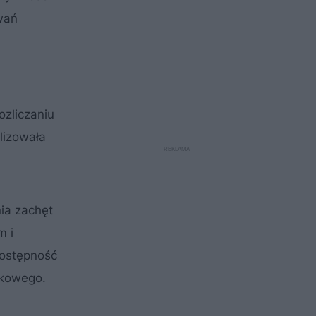
wań
zliczaniu
lizowała
ia zachęt
m i
dostępność
nkowego.