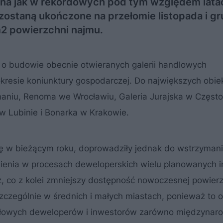
na jak w rekordowych pod tym względem lata
zostaną ukończone na przełomie listopada i gr
m2 powierzchni najmu.
o budowie obecnie otwieranych galerii handlowych
kresie koniunktury gospodarczej. Do największych obi
naniu, Renoma we Wrocławiu, Galeria Jurajska w Częst
w Lubinie i Bonarka w Krakowie.
 się w bieżącym roku, doprowadziły jednak do wstrzyma
ienia w procesach deweloperskich wielu planowanych in
, co z kolei zmniejszy dostępność nowoczesnej powierz
czególnie w średnich i małych miastach, ponieważ to 
czołowych deweloperów i inwestorów zarówno międzynar