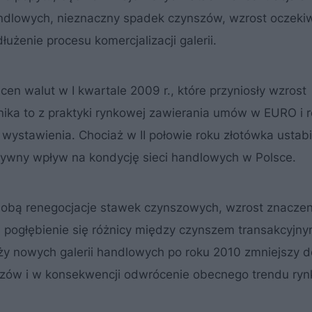
andlowych, nieznaczny spadek czynszów, wzrost oczeki
żenie procesu komercjalizacji galerii.
n walut w I kwartale 2009 r., które przyniosły wzrost
ka to z praktyki rynkowej zawierania umów w EURO i ro
wystawienia. Chociaż w II połowie roku złotówka ustabi
tywny wpływ na kondycję sieci handlowych w Polsce.
sobą renegocjacje stawek czynszowych, wzrost znaczen
, pogłębienie się różnicy między czynszem transakcyjny
y nowych galerii handlowych po roku 2010 zmniejszy 
szów i w konsekwencji odwrócenie obecnego trendu ry