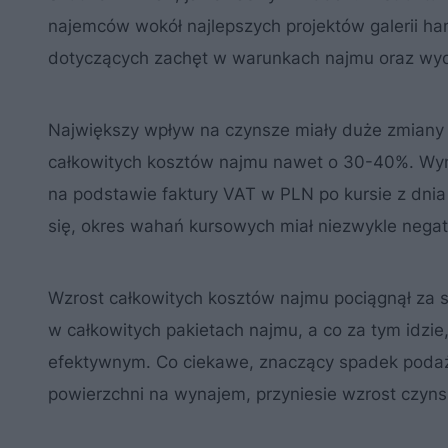
najemców wokół najlepszych projektów galerii h
dotyczących zachęt w warunkach najmu oraz wydłu
Największy wpływ na czynsze miały duże zmiany ce
całkowitych kosztów najmu nawet o 30-40%. Wyni
na podstawie faktury VAT w PLN po kursie z dnia 
się, okres wahań kursowych miał niezwykle nega
Wzrost całkowitych kosztów najmu pociągnął za 
w całkowitych pakietach najmu, a co za tym idzie
efektywnym. Co ciekawe, znaczący spadek podaż
powierzchni na wynajem, przyniesie wzrost czyn