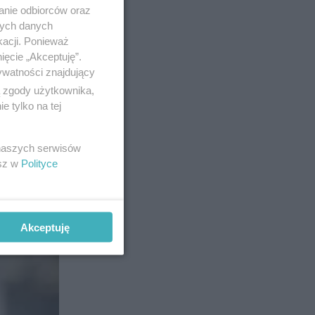
anie odbiorców oraz
nych danych
kacji. Ponieważ
ięcie „Akceptuję”.
ywatności znajdujący
ą zgody użytkownika,
 tylko na tej
 naszych serwisów
esz w
Polityce
Akceptuję