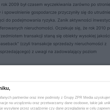
 rok 2009 był czasem wyczekiwania zarówno po stroni
y i spowolnienie gospodarcze przyczyniły się do utrudni
ci do podejmowania ryzyka. Zanik aktywności inwestyc
oferowanych nieruchomości. Oczekuje się, że rok 2010 p
edmiotem transakcji staną się obiekty wysokiej jakośc
aseback" (czyli transakcje sprzedaży nieruchomości z
przedającego) z uwagi na zadowalający poziom
niku,
fanych partnerów oraz inne podmioty z Grupy ZPR Media uzyskujem
cje na urządzeniu oraz przetwarzamy dane osobowe, takie jak unika
je wysyłane przez urządzenie czy dane przeglądania w celu zapewn