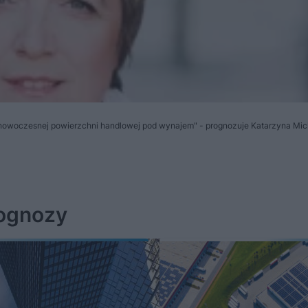
ć nowoczesnej powierzchni handlowej pod wynajem" - prognozuje Katarzyna Mi
rognozy