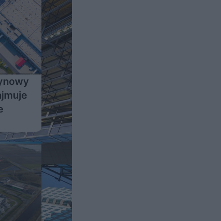
zynowy
ajmuje
e