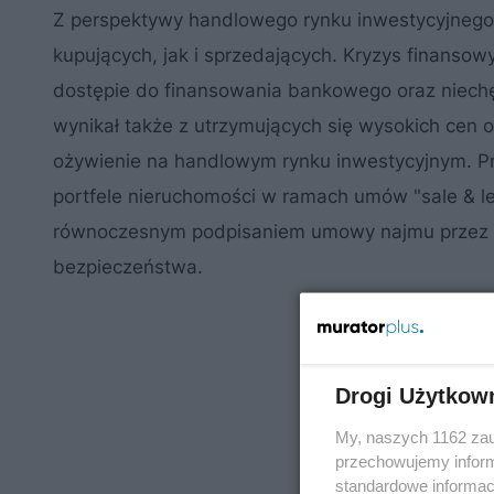
Z perspektywy handlowego rynku inwestycyjnego
kupujących, jak i sprzedających. Kryzys finansow
dostępie do finansowania bankowego oraz niechę
wynikał także z utrzymujących się wysokich cen 
ożywienie na handlowym rynku inwestycyjnym. Prz
portfele nieruchomości w ramach umów "sale & le
równoczesnym podpisaniem umowy najmu przez s
bezpieczeństwa.
Drogi Użytkow
My, naszych 1162 zau
przechowujemy informa
standardowe informac