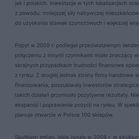
jak i polskich. Inwestycje w tych lokalizacjach oc
z powodu: mniejszej siły nabywczej mieszkańców,
do uzyskania stawek czynszowych i większej wraż
Popyt w 2009 r. podlegał przeciwstawnym tenden
połączeniu z innymi czynnikami miało znaczący wp
skrajnych przypadkach trudności finansowe spow
z rynku. Z drugiej jednak strony firmy handlowe
finansowania, poszukiwały inwestorów strategicz
takich działań przyniosło pozytywne rezultaty. N
ekspansji i poprawienie pozycji na rynku. W spe
planuje otwarcie w Polsce 100 sklepów.
Skutkiem zmian, jakie zaszły w 2009 r. w struktu