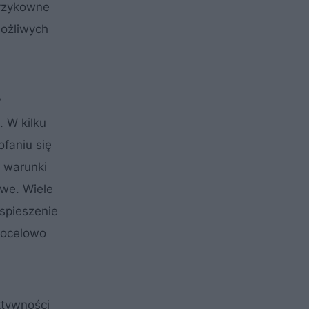
ryzykowne
możliwych
w
. W kilku
faniu się
i warunki
owe. Wiele
yspieszenie
docelowo
ktywności