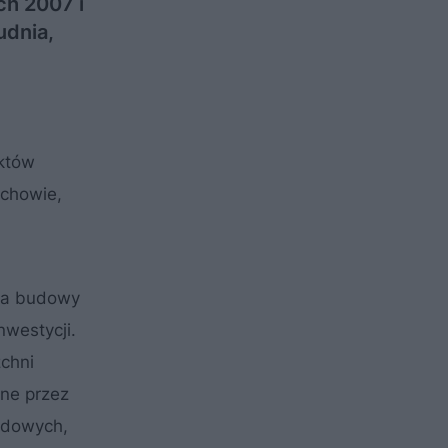
ch 2007 i
udnia,
ektów
ochowie,
nia budowy
westycji.
chni
one przez
odowych,