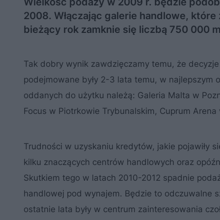
Wielkość podaży w 2009 r. będzie podob
2008. Włączając galerie handlowe, które 
bieżący rok zamknie się liczbą 750 000 
Tak dobry wynik zawdzięczamy temu, że decyzje 
podejmowane były 2-3 lata temu, w najlepszym o
oddanych do użytku należą: Galeria Malta w Poz
Focus w Piotrkowie Trybunalskim, Cuprum Arena 
Trudności w uzyskaniu kredytów, jakie pojawiły
kilku znaczących centrów handlowych oraz opóźn
Skutkiem tego w latach 2010-2012 spadnie podaż
handlowej pod wynajem. Będzie to odczuwalne sz
ostatnie lata były w centrum zainteresowania 