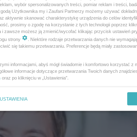
klam, wybór spersonalizowanych treści, pomiar reklam i treści, bad
 zgodą Użytkownika my i Zaufani Partnerzy możemy używać dokład
az aktywnie skanować charakterystykę urządzenia do celów identyfi
ść, prosimy o zgodę na korzystanie z tych technologii poprzez klikn
a i zawsze możesz ją zmienić/wycofać klikając przycisk ustawień pr
ogu strony
. Niektóre rodzaje przetwarzania danych nie wymagaj
iwić się takiemu przetwarzaniu. Preferencje będą miały zastosowanie
szymi informacjami, abyś mógł świadomie i komfortowo korzystać z
gółowe informacje dotyczące przetwarzania Twoich danych znajdzi
s
oraz po kliknięciu w „Ustawienia”.
USTAWIENIA