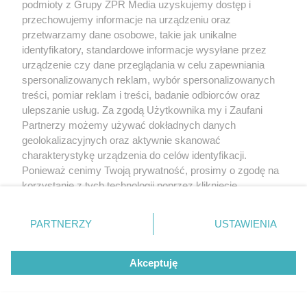
podmioty z Grupy ZPR Media uzyskujemy dostęp i
ciężar dowodu w tym zakresie. Powierzający zwolni
przechowujemy informacje na urządzeniu oraz
się od odpowiedzialności dowodząc wystąpienia
przetwarzamy dane osobowe, takie jak unikalne
jednej z dwóch okoliczności.
identyfikatory, standardowe informacje wysyłane przez
urządzenie czy dane przeglądania w celu zapewniania
Po pierwsze, nie będzie odpowiadał, jeżeli wykaże, że
spersonalizowanych reklam, wybór spersonalizowanych
treści, pomiar reklam i treści, badanie odbiorców oraz
wybór był właściwy, dokonany przy zachowaniu
ulepszanie usług. Za zgodą Użytkownika my i Zaufani
należytej staranności, co oznacza że nie ma podstaw
Partnerzy możemy używać dokładnych danych
do przypisania mu jakiegokolwiek niedbalstwa, tym
geolokalizacyjnych oraz aktywnie skanować
charakterystykę urządzenia do celów identyfikacji.
bardziej zaś cięższych postaci winy. Innymi słowy
Ponieważ cenimy Twoją prywatność, prosimy o zgodę na
musi on wykazać, że dołożył takich starań, jakich
korzystanie z tych technologii poprzez kliknięcie
można było od niego wymagać w danych
„Akceptuję”. Zgoda jest dobrowolna i zawsze możesz ją
okolicznościach, mając na względzie rodzaj, charakter
zmienić/wycofać klikając przycisk ustawień prywatności
PARTNERZY
USTAWIENIA
czy stopień skomplikowania powierzanych czynności.
znajdujący się w lewym dolnym rogu strony
. Niektóre
rodzaje przetwarzania danych nie wymagają zgody
Akceptuję
użytkownika, ale masz prawo sprzeciwić się takiemu
Druga okoliczność wyłączająca winę powierzającego
przetwarzaniu. Preferencje będą miały zastosowanie tylko
wykonanie czynności to wykazanie, że wykonanie
na tej witrynie.