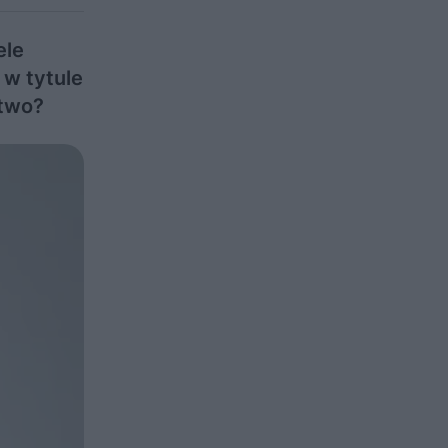
ele
 w tytule
wnictwo?