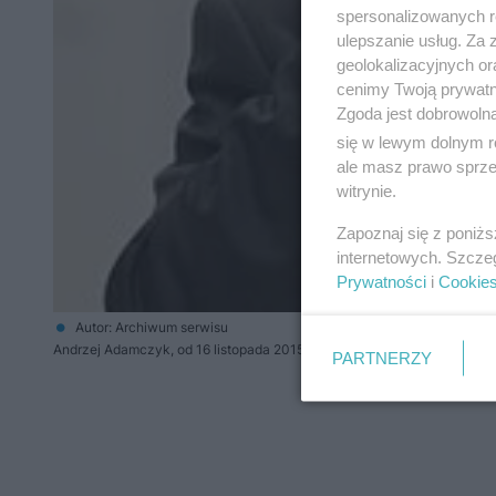
spersonalizowanych re
ulepszanie usług. Za
geolokalizacyjnych or
cenimy Twoją prywatno
Zgoda jest dobrowoln
się w lewym dolnym r
ale masz prawo sprzec
witrynie.
Zapoznaj się z poniż
internetowych. Szcze
Prywatności
i
Cookie
Autor: Archiwum serwisu
Andrzej Adamczyk, od 16 listopada 2015 minister infrastruktury i budo
PARTNERZY