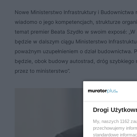
Nowe Ministerstwo Infrastruktury i Budownictwa n
wiadomo o jego kompetencjach, strukturze organiza
temat premier Beata Szydło w swoim exposé: „W sf
będzie w dalszym ciągu Ministerstwo Infrastrukt
poważnym uzupełnieniem o dział budownictwa. 
będzie, obok budowy autostrad, dróg szybkiego 
przez to ministerstwo”.
Drogi Użytkow
My, naszych 1162 zau
przechowujemy informa
standardowe informac