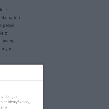
iele
iała na ten
o pełnić
le z
niowego
owanym
y dostęp i
lne identyfikatory,
iania