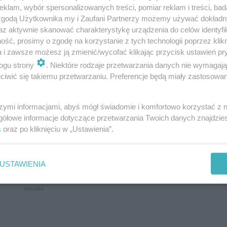
klam, wybór spersonalizowanych treści, pomiar reklam i treści, bad
 zgodą Użytkownika my i Zaufani Partnerzy możemy używać dokład
az aktywnie skanować charakterystykę urządzenia do celów identyfi
ść, prosimy o zgodę na korzystanie z tych technologii poprzez klikn
a i zawsze możesz ją zmienić/wycofać klikając przycisk ustawień pr
ogu strony
. Niektóre rodzaje przetwarzania danych nie wymagaj
iwić się takiemu przetwarzaniu. Preferencje będą miały zastosowanie
szymi informacjami, abyś mógł świadomie i komfortowo korzystać z
gółowe informacje dotyczące przetwarzania Twoich danych znajdzi
s
oraz po kliknięciu w „Ustawienia”.
wnictwa
USTAWIENIA