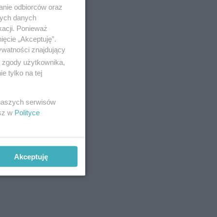
anie odbiorców oraz
nych danych
kacji. Ponieważ
ięcie „Akceptuję”.
ywatności znajdujący
ą zgody użytkownika,
 tylko na tej
 naszych serwisów
esz w
Polityce
Akceptuję