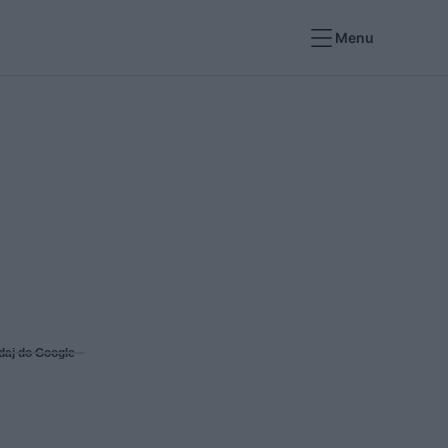
Menu
daj do Google