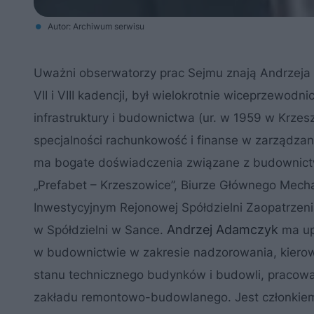
Autor: Archiwum serwisu
Uważni obserwatorzy prac Sejmu znają Andrzeja 
VII i VIII kadencji, był wielokrotnie wiceprzewod
infrastruktury i budownictwa (ur. w 1959 w Krze
specjalności rachunkowość i finanse w zarządzan
ma bogate doświadczenia związane z budownictw
„Prefabet – Krzeszowice”, Biurze Głównego Mech
Inwestycyjnym Rejonowej Spółdzielni Zaopatrze
Andrzej Adamczyk
w Spółdzielni w Sance.
ma up
w budownictwie w zakresie nadzorowania, kierowa
stanu technicznego budynków i budowli, pracował
zakładu remontowo-budowlanego. Jest członkiem