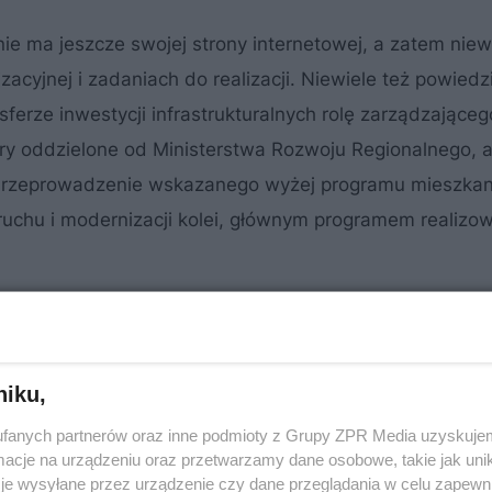
ie ma jeszcze swojej strony internetowej, a zatem niew
cyjnej i zadaniach do realizacji. Niewiele też powiedz
erze inwestycji infrastrukturalnych rolę zarządzająceg
ury oddzielone od Ministerstwa Rozwoju Regionalnego, a
Przeprowadzenie wskazanego wyżej programu mieszka
ruchu i modernizacji kolei, głównym programem realiz
niku,
fanych partnerów oraz inne podmioty z Grupy ZPR Media uzyskujem
cje na urządzeniu oraz przetwarzamy dane osobowe, takie jak unika
je wysyłane przez urządzenie czy dane przeglądania w celu zapewn