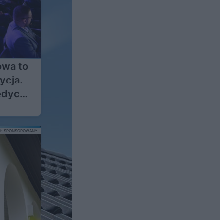
owa to
ycja.
dycji
 2026
AŁ SPONSOROWANY