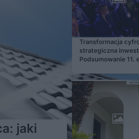
Transformacja cyfr
strategiczna inwest
Podsumowanie 11. e
Autodesk BIM DAYS
| Building Value
MATERI
: jaki