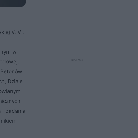
iej V, VI,
cznym w
wodowej,
u Betonów
h, Dziale
dowlanym
nicznych
 i badania
wnikiem