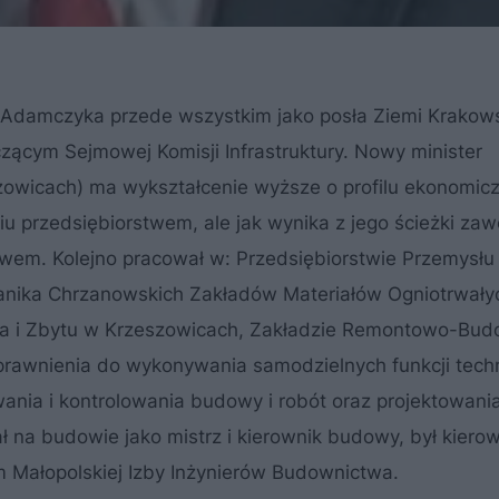
Adamczyka przede wszystkim jako posła Ziemi Krakowsk
niczącym Sejmowej Komisji Infrastruktury. Nowy minister
szowicach) ma wykształcenie wyższe o profilu ekonomi
iu przedsiębiorstwem, ale jak wynika z jego ścieżki za
em. Kolejno pracował w: Przedsiębiorstwie Przemysł
anika Chrzanowskich Zakładów Materiałów Ogniotrwałyc
nia i Zbytu w Krzeszowicach, Zakładzie Remontowo-Bu
rawnienia do wykonywania samodzielnych funkcji tech
nia i kontrolowania budowy i robót oraz projektowania
 na budowie jako mistrz i kierownik budowy, był kiero
 Małopolskiej Izby Inżynierów Budownictwa.