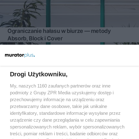
Ograniczanie hałasu w biurze — metody
Absorb, Block i Cover
Więcej
Drogi Użytkowniku,
My, naszych 1160 zaufanych partnerów oraz inne
Żaden utwór zamieszczony w serwisie nie może być powielany i
rozpowszechniany lub dalej rozpowszechniany w jakikolwiek sposób
podmioty z Grupy ZPR Media uzyskujemy dostęp i
(w tym także elektroniczny lub mechaniczny) na jakimkolwiek polu
przechowujemy informacje na urządzeniu oraz
eksploatacji w jakiejkolwiek formie, włącznie z umieszczaniem w
przetwarzamy dane osobowe, takie jak unikalne
Internecie bez pisemnej zgody właściciela praw. Jakiekolwiek użycie
lub wykorzystanie utworów w całości lub w części z naruszeniem
identyfikatory, standardowe informacje wysyłane przez
prawa, tzn. bez właściwej zgody, jest zabronione pod groźbą kary i
urządzenie czy dane przeglądania w celu zapewniania
może być ścigane prawnie.
spersonalizowanych reklam, wybór spersonalizowanych
treści, pomiar reklam i treści, badanie odbiorców oraz