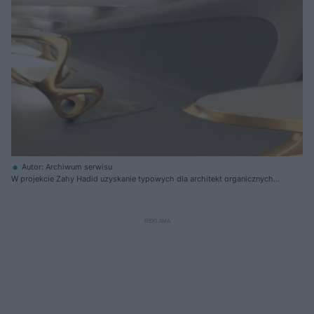
Autor: Archiwum serwisu
W projekcie Zahy Hadid uzyskanie typowych dla architekt organicznych
kształtów o takiej krzywiźnie było by niemożliwe przy wykorzystaniu
tradycyjnego betonu budowlanego. Dzięki zastosowaniu powłok HD
Surface uzyskano jednolite bezspoinowe pwoierzchnie płynnie
przechodzące jedna w drugą. Powloka HD Surface jest położona na
podłogach, ścianach i meblach.