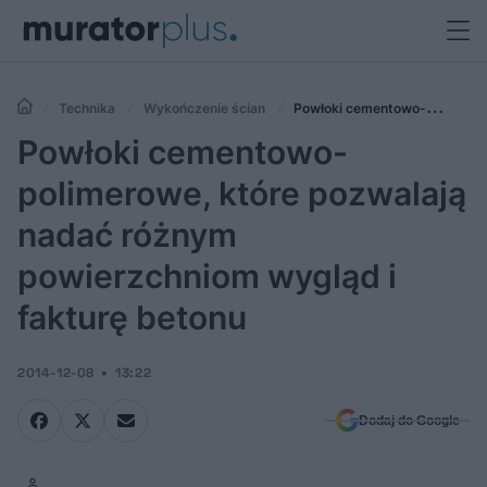
Technika
Wykończenie ścian
Powłoki cementowo-
polimerowe, które pozwalają nadać różnym powierzchniom wygląd i
Powłoki cementowo-
fakturę betonu
polimerowe, które pozwalają
nadać różnym
powierzchniom wygląd i
fakturę betonu
2014-12-08
13:22
Dodaj do Google