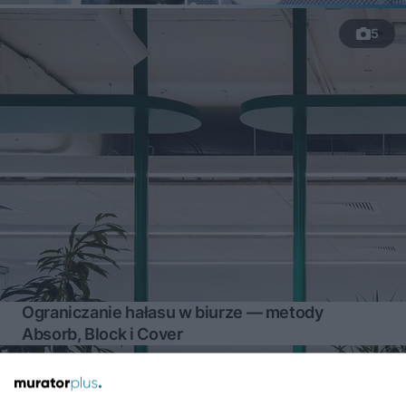
5
Ograniczanie hałasu w biurze — metody
Absorb, Block i Cover