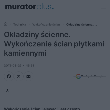
Technika
Wykończenie ścian
Okładziny ścienne.
Wykończenie ścian płytkami kamiennymi
Okładziny ścienne.
Wykończenie ścian płytkami
kamiennymi
2013-08-22
15:51
Dodaj do Google
Wykończenie ścian i elewacji jest często