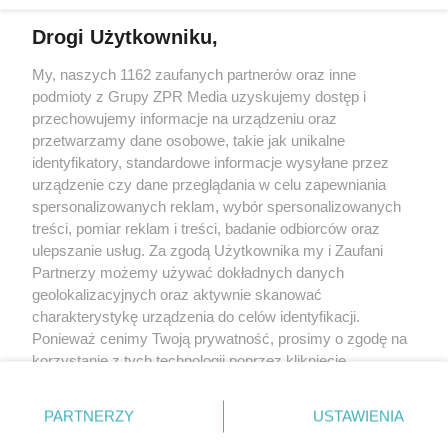
Więcej
Drogi Użytkowniku,
My, naszych 1162 zaufanych partnerów oraz inne
Żaden utwór zamieszczony w serwisie nie może być powielany i
rozpowszechniany lub dalej rozpowszechniany w jakikolwiek sposób
podmioty z Grupy ZPR Media uzyskujemy dostęp i
(w tym także elektroniczny lub mechaniczny) na jakimkolwiek polu
przechowujemy informacje na urządzeniu oraz
eksploatacji w jakiejkolwiek formie, włącznie z umieszczaniem w
przetwarzamy dane osobowe, takie jak unikalne
Internecie bez pisemnej zgody właściciela praw. Jakiekolwiek użycie
lub wykorzystanie utworów w całości lub w części z naruszeniem
identyfikatory, standardowe informacje wysyłane przez
prawa, tzn. bez właściwej zgody, jest zabronione pod groźbą kary i
urządzenie czy dane przeglądania w celu zapewniania
może być ścigane prawnie.
spersonalizowanych reklam, wybór spersonalizowanych
treści, pomiar reklam i treści, badanie odbiorców oraz
ulepszanie usług. Za zgodą Użytkownika my i Zaufani
Partnerzy możemy używać dokładnych danych
geolokalizacyjnych oraz aktywnie skanować
charakterystykę urządzenia do celów identyfikacji.
O nas
Ponieważ cenimy Twoją prywatność, prosimy o zgodę na
korzystanie z tych technologii poprzez kliknięcie
Informacje prawne
„Akceptuję”. Zgoda jest dobrowolna i zawsze możesz ją
zmienić/wycofać klikając przycisk ustawień prywatności
Nasze serwisy
PARTNERZY
USTAWIENIA
znajdujący się w lewym dolnym rogu strony
. Niektóre
© 2026 Grupa ZPR Media