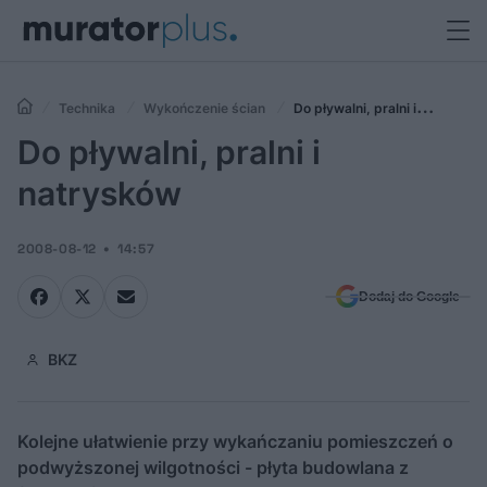
Technika
Wykończenie ścian
Do pływalni, pralni i
natrysków
Do pływalni, pralni i
natrysków
2008-08-12
14:57
Dodaj do Google
BKZ
Kolejne ułatwienie przy wykańczaniu pomieszczeń o
podwyższonej wilgotności - płyta budowlana z