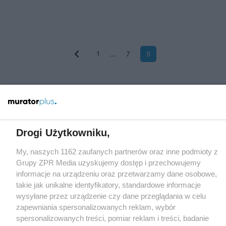
1
...
7
8
Żaden utwór zamieszczony w serwisie nie może być powielany i
rozpowszechniany lub dalej rozpowszechniany w jakikolwiek sposób
Drogi Użytkowniku,
(w tym także elektroniczny lub mechaniczny) na jakimkolwiek polu
eksploatacji w jakiejkolwiek formie, włącznie z umieszczaniem w
Internecie bez pisemnej zgody właściciela praw. Jakiekolwiek użycie
My, naszych 1162 zaufanych partnerów oraz inne podmioty z
lub wykorzystanie utworów w całości lub w części z naruszeniem
Grupy ZPR Media uzyskujemy dostęp i przechowujemy
prawa, tzn. bez właściwej zgody, jest zabronione pod groźbą kary i
może być ścigane prawnie.
informacje na urządzeniu oraz przetwarzamy dane osobowe,
takie jak unikalne identyfikatory, standardowe informacje
wysyłane przez urządzenie czy dane przeglądania w celu
zapewniania spersonalizowanych reklam, wybór
spersonalizowanych treści, pomiar reklam i treści, badanie