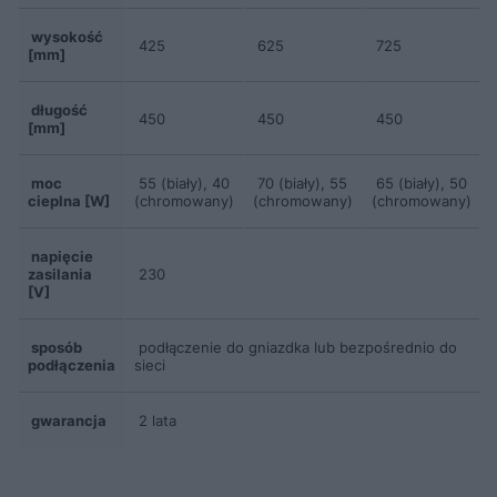
wysokość
425
625
725
[mm]
długość
450
450
450
[mm]
moc
55 (biały), 40
70 (biały), 55
65 (biały), 50
cieplna [W]
(chromowany)
(chromowany)
(chromowany)
napięcie
zasilania
230
[V]
sposób
podłączenie do gniazdka lub bezpośrednio do
podłączenia
sieci
gwarancja
2 lata