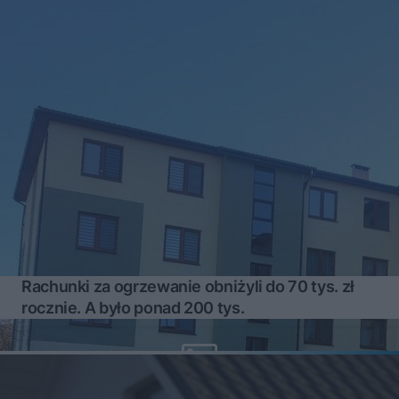
Rachunki za ogrzewanie obniżyli do 70 tys. zł
rocznie. A było ponad 200 tys.