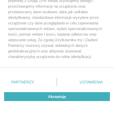
podmioty z Grupy ZPR Media uzyskujemy dostęp i
okazjonalnie
przechowujemy informacje na urządzeniu oraz
zatrzymują się
R1/od 5–11
45
100
przetwarzamy dane osobowe, takie jak unikalne
samochody
ciężarowe oraz
identyfikatory, standardowe informacje wysyłane przez
rzadko używane
urządzenie czy dane przeglądania w celu zapewniania
przez
samochody
spersonalizowanych reklam, wybór spersonalizowanych
ciężarowe ulice i
treści, pomiar reklam i treści, badanie odbiorców oraz
place
ulepszanie usług. Za zgodą Użytkownika my i Zaufani
Partnerzy możemy używać dokładnych danych
ulice osiedlowe,
geolokalizacyjnych oraz aktywnie skanować
strefy ruchu
charakterystykę urządzenia do celów identyfikacji.
pieszego z
ruchem
Ponieważ cenimy Twoją prywatność, prosimy o zgodę na
dostawczym,
korzystanie z tych technologii poprzez kliknięcie
stale
„Akceptuję”. Zgoda jest dobrowolna i zawsze możesz ją
użytkowane
parkingi
R2/(12–35)
45
100
zmienić/wycofać klikając przycisk ustawień prywatności
samochodów
PARTNERZY
USTAWIENIA
znajdujący się w lewym dolnym rogu strony
. Niektóre
osobowych z
nielicznym
rodzaje przetwarzania danych nie wymagają zgody
udziałem
Akceptuję
użytkownika, ale masz prawo sprzeciwić się takiemu
samochodów
ciężarowych i
przetwarzaniu. Preferencje będą miały zastosowanie tylko
autobusów
na tej witrynie.