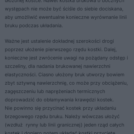
ułożonej kostce. Nawet kostka brukowa o bocznych
występach nie może być ściśle do siebie dociskana,
aby umożliwić ewentualne konieczne wyrównanie linii
bruku podczas układania.
Ważne jest ustalenie dokładnej szerokości drogi
poprzez ułożenie pierwszego rzędu kostki. Dalej,
konieczne jest zwrócenie uwagi na pożądany odstęp i
szczeliny, dla nadania brukowanej nawierzchni
elastyczności. Ciasno ułożony bruk utworzy bowiem
zbyt sztywną nawierzchnię, co może przy obciążeniu,
zagęszczeniu lub naprężeniach termicznych
doprowadzić do obłamywania krawędzi kostek.
Nie powinno się przycinać kostek przy układaniu
brzegowego rzędu bruku. Należy wówczas ułożyć
(wzdłuż rynny lub linii granicznej) jeden rząd całych
kostek i dopiero potem układać kostki przycięte.