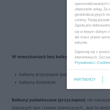
spersonalizowanych re
ulepszanie usług. Za
geolokalizacyjnych or
cenimy Twoją prywatno
Zgoda jest dobrowoln
się w lewym dolnym r
ale masz prawo sprzec
witrynie.
Zapoznaj się z poniż
W mieszkaniach bez balkonu można dobudować 
internetowych. Szcze
Prywatności
i
Cookie
balkony przyczepne (podwieszane);
PARTNERZY
balkony dostawne.
Balkony podwieszane (przyczepne)
nie naruszaj
stalowych ram i kotew chemicznych. Jest to tec