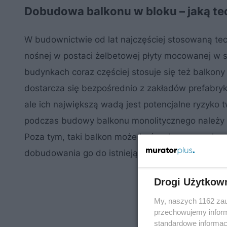
Dobudowa balkonu w bloku – jaką te
W budownictwie od lat najczęściej stosowaną te
nośnej w postaci żelbetowej płyty mocowanej w 
budynkach coraz częściej stosuje się też balkony
dostarcza się bezpośrednio z zakładów prefabryka
ale ich największą wadą jest potencjalne ryzyko 
podczas budowy balkonu monolitycznego należy z
Poza tym, taki balkon może być wykonany wyłącz
dobudowania go do istniejącego bloku. Są za to 
Drogi Użytkow
My, naszych 1162 zau
przechowujemy informa
standardowe informac