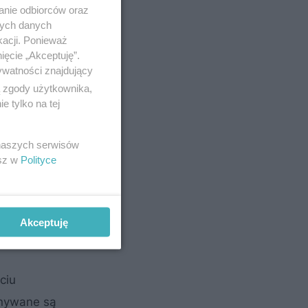
anie odbiorców oraz
nych danych
kacji. Ponieważ
ięcie „Akceptuję”.
ywatności znajdujący
ą zgody użytkownika,
 tylko na tej
 naszych serwisów
esz w
Polityce
Akceptuję
ciu
onywane są