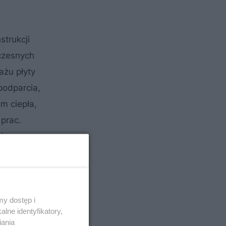
trukcji
czesnych
ażu płyty
podparcia,
m ciepła,
prac.
i
y dostęp i
lne identyfikatory,
iania