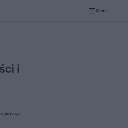
Menu
ci i
daj do Google