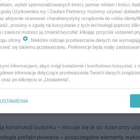
klam, wybór spersonalizowanych treści, pomiar reklam i treści, bad
 zgodą Użytkownika my i Zaufani Partnerzy możemy używać dokład
az aktywnie skanować charakterystykę urządzenia do celów identyfi
ść, prosimy o zgodę na korzystanie z tych technologii poprzez klikn
a i zawsze możesz ją zmienić/wycofać klikając przycisk ustawień pr
ogu strony
. Niektóre rodzaje przetwarzania danych nie wymagaj
iwić się takiemu przetwarzaniu. Preferencje będą miały zastosowanie
szymi informacjami, abyś mógł świadomie i komfortowo korzystać z
następujące rodzaje konstrukcji:
gółowe informacje dotyczące przetwarzania Twoich danych znajdzi
s
oraz po kliknięciu w „Ustawienia”.
USTAWIENIA
ą konstrukcji budynku – mocuje się je do ścian przy uży
hnologia prefabrykowana – poszczególne elementy wyk