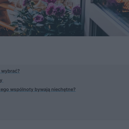
ę wybrać?
ty
zego wspólnoty bywają niechętne?