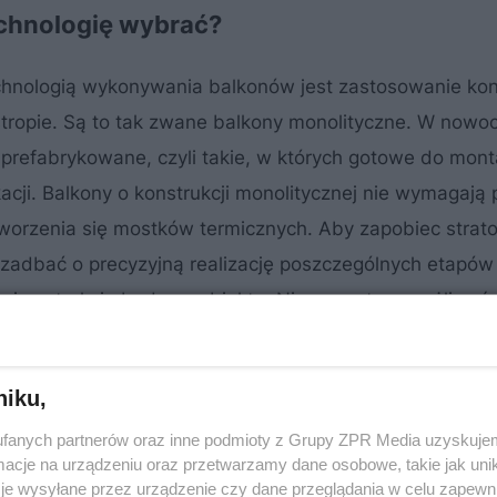
chnologię wybrać?
chnologią wykonywania balkonów jest zastosowanie kons
stropie. Są to tak zwane balkony monolityczne. W nowo
 prefabrykowane, czyli takie, w których gotowe do mont
cji. Balkony o konstrukcji monolitycznej nie wymagają 
tworzenia się mostków termicznych. Aby zapobiec strato
adbać o precyzyjną realizację poszczególnych etapów 
nie w trakcie budowy obiektu. Nie ma zatem możliwośc
inne rozwiązania.
niku,
fanych partnerów oraz inne podmioty z Grupy ZPR Media uzyskujem
cje na urządzeniu oraz przetwarzamy dane osobowe, takie jak unika
je wysyłane przez urządzenie czy dane przeglądania w celu zapewn