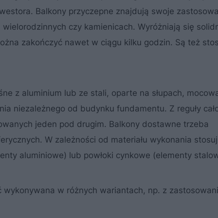
nwestora. Balkony przyczepne znajdują swoje zastosowa
h wielorodzinnych czy kamienicach. Wyróżniają się solid
żna zakończyć nawet w ciągu kilku godzin. Są też st
śne z aluminium lub ze stali, oparte na słupach, mocow
ia niezależnego od budynku fundamentu. Z reguły cał
alowanych jeden pod drugim. Balkony dostawne trzeba
rycznych. W zależności od materiału wykonania stosuj
menty aluminiowe) lub powłoki cynkowe (elementy stalow
 wykonywana w różnych wariantach, np. z zastosowan