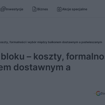
Inwestycje
Biznes
Akcje specjalne
koszty, formalności i wybór między balkonem dostawnym a podwieszanym
loku – koszty, formalnoś
nem dostawnym a
Do