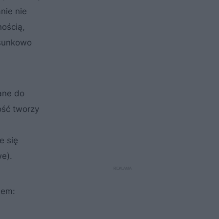
nie nie
nością,
osunkowo
ane do
ość tworzy
e się
e).
iem: