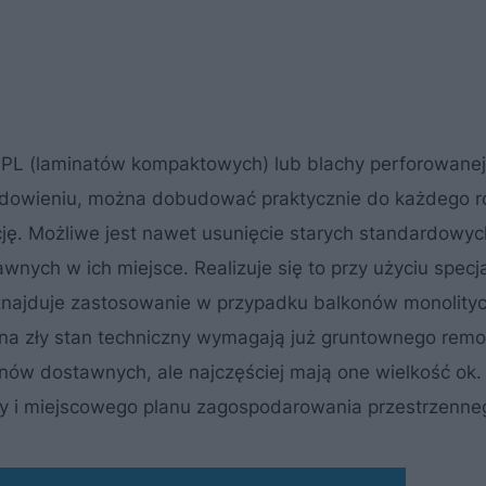
 HPL (laminatów kompaktowych) lub blachy perforowanej
adowieniu, można dobudować praktycznie do każdego r
ję. Możliwe jest nawet usunięcie starych standardowyc
ch w ich miejsce. Realizuje się to przy użyciu specjal
g znajduje zastosowanie w przypadku balkonów monolity
u na zły stan techniczny wymagają już gruntownego remo
nów dostawnych, ale najczęściej mają one wielkość ok.
wy i miejscowego planu zagospodarowania przestrzenne