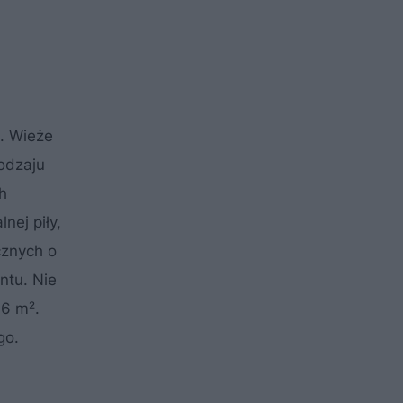
. Wieże
odzaju
h
nej piły,
cznych o
ntu. Nie
 6 m².
go.