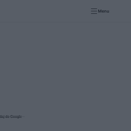
Menu
daj do Google