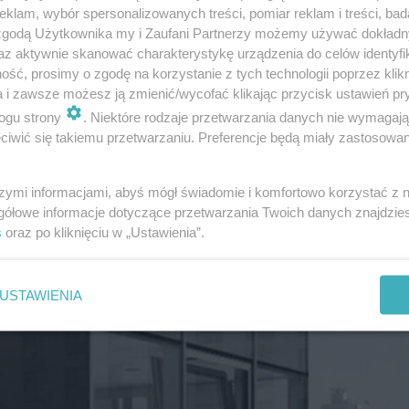
klam, wybór spersonalizowanych treści, pomiar reklam i treści, bad
 zgodą Użytkownika my i Zaufani Partnerzy możemy używać dokład
az aktywnie skanować charakterystykę urządzenia do celów identyfi
ść, prosimy o zgodę na korzystanie z tych technologii poprzez klikn
a i zawsze możesz ją zmienić/wycofać klikając przycisk ustawień pr
ogu strony
. Niektóre rodzaje przetwarzania danych nie wymagaj
iwić się takiemu przetwarzaniu. Preferencje będą miały zastosowanie
szymi informacjami, abyś mógł świadomie i komfortowo korzystać z
gółowe informacje dotyczące przetwarzania Twoich danych znajdzi
s
oraz po kliknięciu w „Ustawienia”.
USTAWIENIA