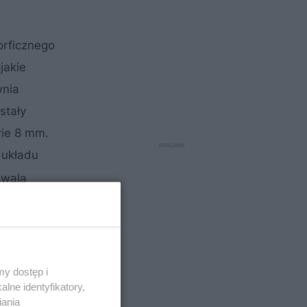
rficznego
jakie
wnia
stały
wie 8 mm.
 układu
zwala
y dostęp i
lne identyfikatory,
iania