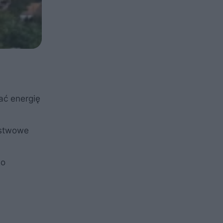
ać energię
rstwowe
do