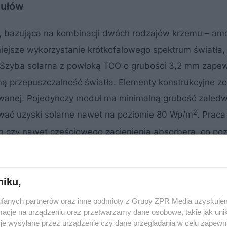
dułów
,
bazująca na kombinacji dwóch rodzajów krzemu – amo
niejsze wykorzystanie krótkofalowego spektrum światła, 
 Szyba solarna z powłoką TCO o grubości 3,2 mm zape
przepuszczalność światła. Elementy konstrukcyjne zo
nowanej. Pojedynczy moduł ma minimalną grubość zaled
2
ć uzyski solarne nawet na poziomie 80 Wp/m
. Praca
ch czy nawet częściowego zacienienia absorbera, co po
niku,
fanych partnerów oraz inne podmioty z Grupy ZPR Media uzyskujem
cje na urządzeniu oraz przetwarzamy dane osobowe, takie jak unika
je wysyłane przez urządzenie czy dane przeglądania w celu zapewn