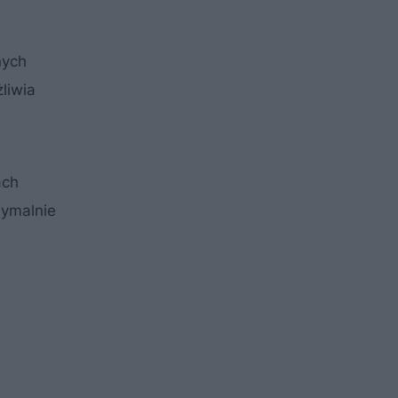
nych
liwia
ach
symalnie