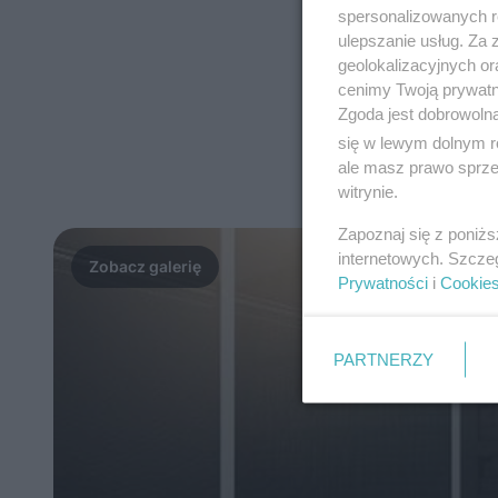
spersonalizowanych re
ulepszanie usług. Za
geolokalizacyjnych or
cenimy Twoją prywatno
Zgoda jest dobrowoln
się w lewym dolnym r
ale masz prawo sprzec
witrynie.
Zapoznaj się z poniż
internetowych. Szcze
Prywatności
i
Cookie
PARTNERZY