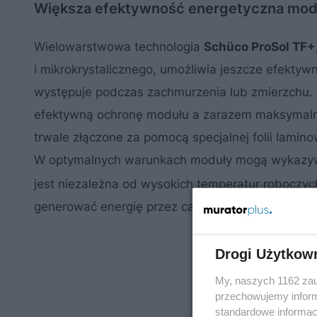
Większa efektywność energetyczna mo
Wielowarstwowa technologia
Schüco ProSol TF+
i mikrokrystalicznego, umożliwia jeszcze efektyw
występuje podczas zachmurzenia lub zmierzchu.
efektywną ochronę modułu a zarazem maksymalną 
trwale złączone za pomocą specjalnej folii lami
W optymalnych warunkach moduły mogą wykazywa
jest niezależna od wysokich temperatur roboczy
generować energię przez cały rok.
Drogi Użytkow
My, naszych 1162 zau
przechowujemy informa
standardowe informac