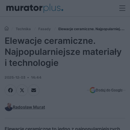
Technika
Fasady
Elewacje ceramiczne. Najpopularniejsze
materiały i technologie
Elewacje ceramiczne.
Najpopularniejsze materiały
i technologie
2025-12-03
14:44
Dodaj do Google
Radosław Murat
Elewacje ceramiczne to jedno z najpopularniejszych