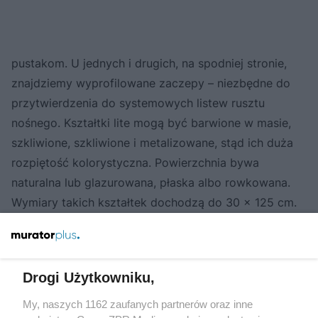
pustakom. U jednych i drugich, na spodniej stronie,
znajdziemy wyprofilowane zaczepy – niezbędne do
przytwierdzenia do systemowych listew rusztu
nośnego. Kształtki lite mogą być barwione w masie,
szkliwione, szkliwione i metalizowane, stąd ich duża
rozpiętość kolorystyczna. Powierzchnia bywa
naturalna lub glazurowana, płaska albo rowkowana.
Wymiary takich kształtek dochodzą do 30 x 125 cm.
Kształtki komorowe są również dostępne w wielu
wariantach kolorystycznych, a oprócz powierzchni
Drogi Użytkowniku,
gładkiej – w wersjach piaskowanych, żłobkowanych
lub ryflowanych. Charakteryzuje je niska
My, naszych 1162 zaufanych partnerów oraz inne