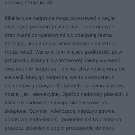
ciekawą strukturę 3D.
Klinkierowe nadproża mogą powstawać z cegieł
ułożonych poziomo (mała rolka) i zazbrojonych
drabinkami zbrojeniowymi lub specjalną taśmą
zbrojącą, albo z cegieł umieszczanych na sztorc
(duża rolka). Warto w tym miejscu podkreślić, że w
przypadku ściany trójwarstwowej należy wykonać
dwa osobne nadproża – dla warstwy nośnej oraz dla
elewacji. Murując nadproża, warto skorzystać z
elementów gotowych. Dotyczy to zarówno warstwy
nośnej, jak i elewacyjnej. Oprócz nadproży płaskich, z
klinkieru budowane bywają także łukowe lub
sklepione. Gzymsy (wieńczące, międzypiętrowe,
cokołowe, nadokienne) i podokienniki tworzone są
poprzez ustawienie cegieł prostopadle do muru.