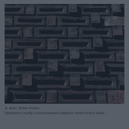
Autor: Röben Polska
Specjalnie z myślą o komponowaniu pięknych ceramicznych fasad
produkowane są cegły klinkierowe z wytłaczaną stroną licową