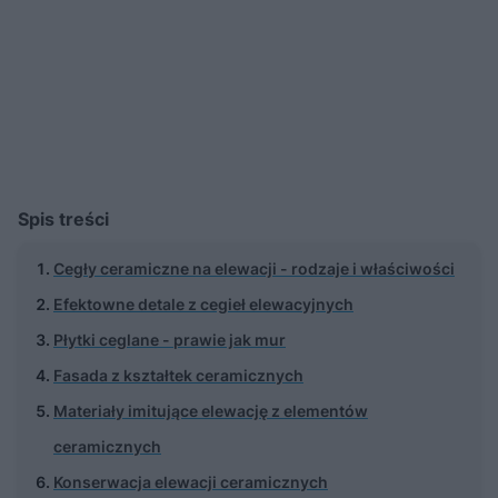
Spis treści
Cegły ceramiczne na elewacji - rodzaje i właściwości
Efektowne detale z cegieł elewacyjnych
Płytki ceglane - prawie jak mur
Fasada z kształtek ceramicznych
Materiały imitujące elewację z elementów
ceramicznych
Konserwacja elewacji ceramicznych