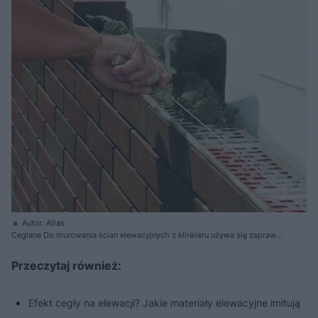
Autor: Atlas
Ceglane Do murowania ścian elewacyjnych z klinkieru używa się zapraw z
trasem reńskim – chronią przed powstawaniem białych nalotów
(wysoleń), efektownie zaprojektowane i starannie wykonane, decydują
Przeczytaj również:
o charakterze budynku
Efekt cegły na elewacji? Jakie materiały elewacyjne imitują