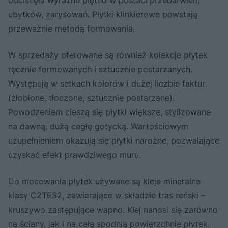
odcisnęła wyraźne piętno w postaci przebarwień,
ubytków, zarysowań. Płytki klinkierowe powstają
przeważnie metodą formowania.
W sprzedaży oferowane są również kolekcje płytek
ręcznie formowanych i sztucznie postarzanych.
Występują w setkach kolorów i dużej liczbie faktur
(żłobione, tłoczone, sztucznie postarzane).
Powodzeniem cieszą się płytki większe, stylizowane
na dawną, dużą cegłę gotycką. Wartościowym
uzupełnieniem okazują się płytki narożne, pozwalające
uzyskać efekt prawdziwego muru.
Do mocowania płytek używane są kleje mineralne
klasy C2TES2, zawierające w składzie tras reński –
kruszywo zastępujące wapno. Klej nanosi się zarówno
na ściany, jak i na całą spodnią powierzchnię płytek.