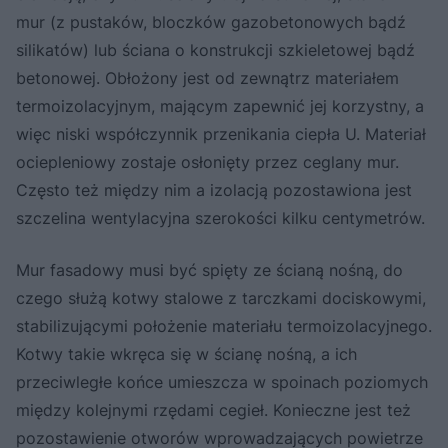
mur (z pustaków, bloczków gazobetonowych bądź
silikatów) lub ściana o konstrukcji szkieletowej bądź
betonowej. Obłożony jest od zewnątrz materiałem
termoizolacyjnym, mającym zapewnić jej korzystny, a
więc niski współczynnik przenikania ciepła U. Materiał
ociepleniowy zostaje osłonięty przez ceglany mur.
Często też między nim a izolacją pozostawiona jest
szczelina wentylacyjna szerokości kilku centymetrów.
Mur fasadowy musi być spięty ze ścianą nośną, do
czego służą kotwy stalowe z tarczkami dociskowymi,
stabilizującymi położenie materiału termoizolacyjnego.
Kotwy takie wkręca się w ścianę nośną, a ich
przeciwległe końce umieszcza w spoinach poziomych
między kolejnymi rzędami cegieł. Konieczne jest też
pozostawienie otworów wprowadzających powietrze