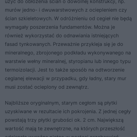
użyć do obłożenia ścian o dowolnej konstrukcji, np.
murów jedno- i dwuwarstwowych z ociepleniem czy
ścian szkieletowych. W odróżnieniu od cegieł nie będą
wymagały poszerzenia fundamentów. Można je
również wykorzystać do odnawiania istniejących
fasad tynkowanych. Przeważnie przykleja się je do
mineralnego, zbrojonego podkładu wykonywanego na
warstwie wełny mineralnej, styropianu lub innego typu
termoizolacji. Jest to także sposób na odtworzenie
ceglanej elewacji w przypadku, gdy ładny, stary mur
musi zostać ocieplony od zewnątrz.
Najbliższe oryginalnym, starym cegłom są płytki
uzyskiwane w rezultacie ich pokrojenia. Z jednej cegły
powstają trzy płytki grubości ok. 2 cm. Największą
wartość mają te zewnętrzne, na których przeszłość