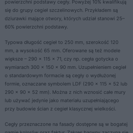
powierzchni podstawy cegły. Powyżej 10% kwalifikują
się do grupy cegieł szczelinowych. Przykładem są
dziurawki mające otwory, których udział stanowi 25–
60% powierzchni podstawy.
Typowa długość cegieł to 250 mm, szerokość 120
mm, a wysokość 65 mm. Oferowane są też modele
większe – 290 x 115 x 71, czy np. cegła gotycka o
wymiarach 300 x 150 x 90 mm. Uzupełnieniem cegieł
o standardowym formacie są cegły o wydłużonej
formie, oznaczane symbolem LDF (290 x 115 x 52 lub
290 x 90 x 52 mm). Można z nich wznosić całe mury
lub używać jedynie jako materiału uzupełniającego
przy budowie ścian z cegieł klasycznej wielkości.
Cegły przeznaczone na fasady dostępne są w bogatej
gamie kolorów oraz faktur. Zakres barwny zaczyna się