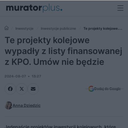
Inwestycje
Inwestycje publiczne
Te projekty kolejowe
wypadły z listy finansowanej z KPO. Umów nie będzie
Te projekty kolejowe
wypadły z listy finansowanej
z KPO. Umów nie będzie
2024-08-07
13:27
Dodaj do Google
Anna Dziedzic
Jedenaście projektów inwestycji kolejowych, które