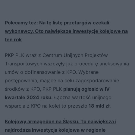
Polecamy też:
Na tę listę przetargów czekali
wykonawcy. Oto największe inwestycje kolejowe na
ten rok
PKP PLK wraz z Centrum Unijnych Projektów
Transportowych wszczęły już procedurę aneksowania
umów o dofinansowanie z KPO. Wybrane
postępowania, mające na celu zagospodarowanie
środków z KPO, PKP PLK
planują ogłosić w IV
kwartale 2024 roku.
Łączna wartość unijnego
wsparcia z KPO na kolej to przeszło
18 mld zł.
Kolejowy armagedon na Śląsku. To największa i
najdroższa inwestycja kolejowa w regionie