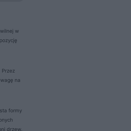
wilnej w
pozycję
. Przez
 uwagę na
sta formy
ionych
pni drzew.