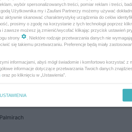
klam, wybór spersonalizowanych treści, pomiar reklam i treści, bad
XCA s.c.
 zgodą Użytkownika my i Zaufani Partnerzy możemy używać dokład
az aktywnie skanować charakterystykę urządzenia do celów identyfi
ść, prosimy o zgodę na korzystanie z tych technologii poprzez klikn
a i zawsze możesz ją zmienić/wycofać klikając przycisk ustawień pr
ogu strony
. Niektóre rodzaje przetwarzania danych nie wymagaj
iwić się takiemu przetwarzaniu. Preferencje będą miały zastosowanie
szymi informacjami, abyś mógł świadomie i komfortowo korzystać z
gółowe informacje dotyczące przetwarzania Twoich danych znajdzi
s
oraz po kliknięciu w „Ustawienia”.
USTAWIENIA
Palmirach