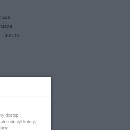
e zza
tarza
. Jest to
a pomocą
um to
u.
iem
y dostęp i
 część
lne identyfikatory,
n – mówi
iania