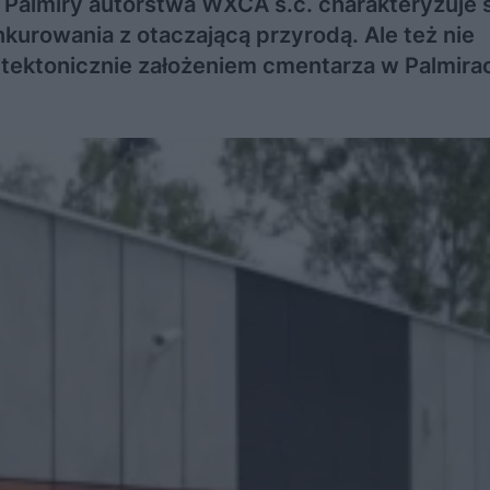
Palmiry autorstwa WXCA s.c. charakteryzuje 
nkurowania z otaczającą przyrodą. Ale też nie
tektonicznie założeniem cmentarza w Palmira