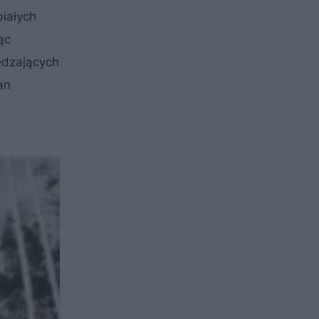
białych
ąc
edzających
an