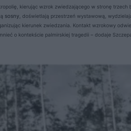
kropolię, kierując wzrok zwiedzającego w stronę trzech 
sosny
ną
, doświetlają przestrzeń wystawową, wydzielaj
rganizując kierunek zwiedzania. Kontakt wzrokowy odwi
ieć o kontekście palmirskiej tragedii – dodaje Szczep