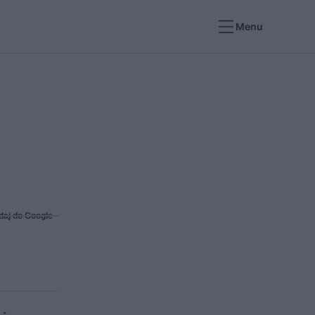
Menu
daj do Google