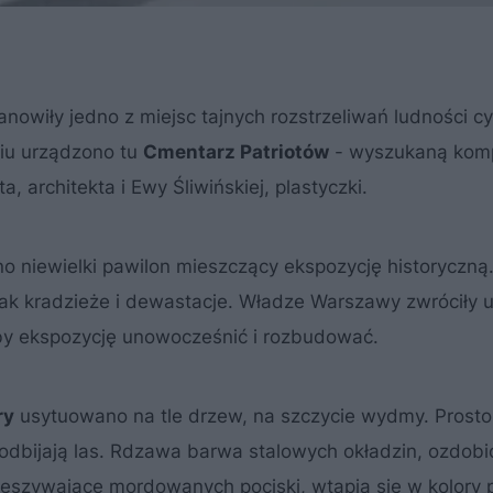
owiły jedno z miejsc tajnych rozstrzeliwań ludności cy
niu urządzono tu
Cmentarz Patriotów
- wyszukaną kom
architekta i Ewy Śliwińskiej, plastyczki.
o niewielki pawilon mieszczący ekspozycję historyczną
nak kradzieże i dewastacje. Władze Warszawy zwróciły
 by ekspozycję unowocześnić i rozbudować.
ry
usytuowano na tle drzew, na szczycie wydmy. Prosto
odbijają las. Rdzawa barwa stalowych okładzin, ozdob
zeszywające mordowanych pociski, wtapia się w kolory 