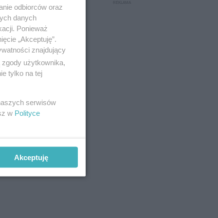
anie odbiorców oraz
nych danych
kacji. Ponieważ
ięcie „Akceptuję”.
ywatności znajdujący
ą zgody użytkownika,
 tylko na tej
 naszych serwisów
esz w
Polityce
Akceptuję