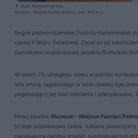
Autor: Archiwum serwisu
Muzeum - Miejsce Pamięci Palmiry, arch. WXCA s.c
Bagna podwarszawskiej Puszczy Kampinoskiej stan
czasie II Wojny Światowej. Zaraz po jej zakończe
pomnikowo-krajobrazową projektu Romulada Gutta, 
W latach 70. ubiegłegu wieku w pobliżu wzniesion
lata zmorą zagubionego w lesie obiektu były jed
pogarszający się stan założenia i zdecydowano,
Nowy pawilon
Muzeum - Miejsce Pamięci Palmi
to jego podstawowa zaleta. Szklane płaszczyzny 
nieregularną pepitką przebić, symbolizujących pr