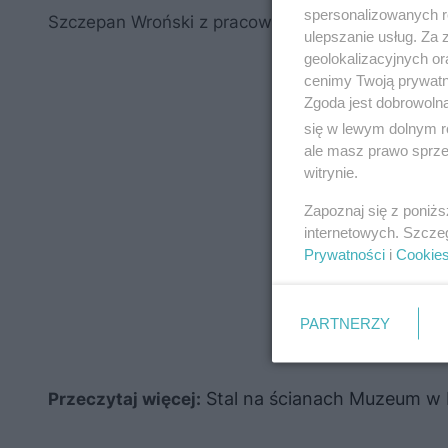
spersonalizowanych re
Szczepan Wroński z pracowni architektonicznej W
ulepszanie usług. Za
geolokalizacyjnych or
cenimy Twoją prywatno
Zgoda jest dobrowoln
się w lewym dolnym r
ale masz prawo sprzec
witrynie.
Zapoznaj się z poniż
internetowych. Szcze
Prywatności
i
Cookie
PARTNERZY
Stal na ścianach Muzeum w 
Przeczytaj więcej: