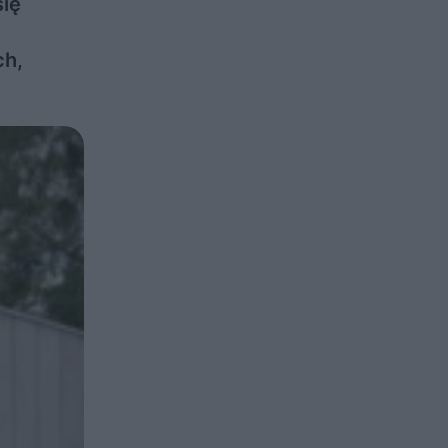
się
ch,