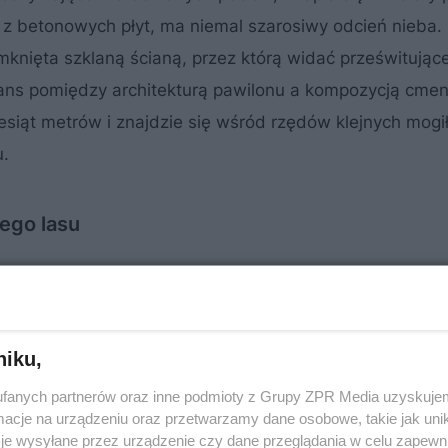
 z betonowych płyt, ma niemal szarosiwy odcień nieba.
mknięta szklaną ścianą, przez którą widać prześwitując
ans pomiędzy architekturą pawilonu a kompozycją cmen
esiąt metrów i znajdzie się wśród rzędów klejnych mogił
u.
ego lasu
zozowego lasu wokół cmentarza przestrzeni muzealnej z
 jak najmniejszej ingerencji w otoczenie. Pawilon muze
 przekryty zielonym dachem fragment kampinoskiego las
niku,
wiadków tragedii sprzed lat. Bliską relację z otoczen
fanych partnerów oraz inne podmioty z Grupy ZPR Media uzyskujem
ku, do doświetlających ekspozycję patiów. Prostokątna
cje na urządzeniu oraz przetwarzamy dane osobowe, takie jak unika
źbiarsko potraktowaną ścianą pokrytą stalą typu korte
je wysyłane przez urządzenie czy dane przeglądania w celu zapewn