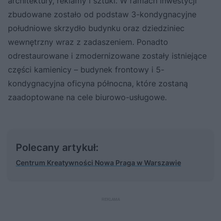
architektury, reklamy i sztuki. W ramach inwestycji
zbudowane zostało od podstaw 3-kondygnacyjne
południowe skrzydło budynku oraz dziedziniec
wewnętrzny wraz z zadaszeniem. Ponadto
odrestaurowane i zmodernizowane zostały istniejące
części kamienicy – budynek frontowy i 5-
kondygnacyjna oficyna północna, które zostaną
zaadoptowane na cele biurowo-usługowe.
Polecany artykuł:
Centrum Kreatywności Nowa Praga w Warszawie