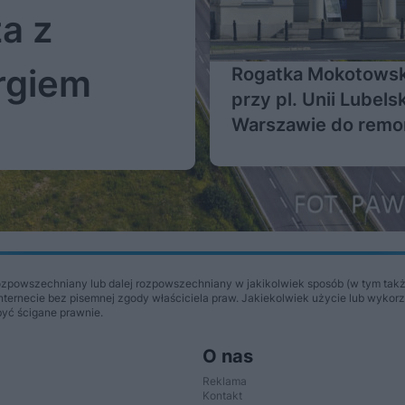
a z
rgiem
Rogatka Mokotows
przy pl. Unii Lubels
Warszawie do remo
Jest umowa
Więcej
ozpowszechniany lub dalej rozpowszechniany w jakikolwiek sposób (w tym takż
Internecie bez pisemnej zgody właściciela praw. Jakiekolwiek użycie lub wykor
być ścigane prawnie.
O nas
Reklama
Kontakt