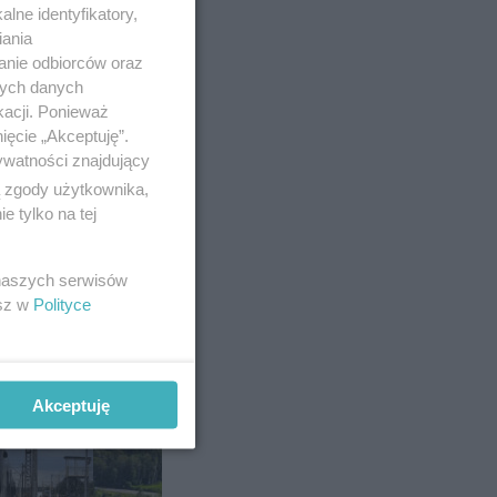
lne identyfikatory,
iania
anie odbiorców oraz
nych danych
kacji. Ponieważ
ięcie „Akceptuję”.
ywatności znajdujący
ą zgody użytkownika,
 tylko na tej
 trasy
ard
 naszych serwisów
esz w
Polityce
Akceptuję