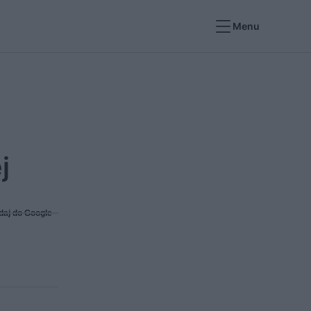
Menu
j
daj do Google