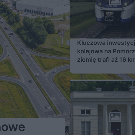
Kluczowa inwestyc
kolejowa na Pomor
ziemię trafi aż 16 km
nowe