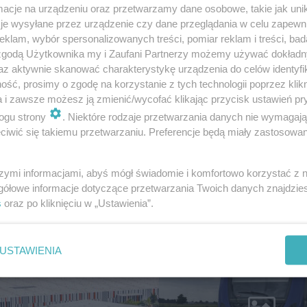
cje na urządzeniu oraz przetwarzamy dane osobowe, takie jak unika
je wysyłane przez urządzenie czy dane przeglądania w celu zapewn
klam, wybór spersonalizowanych treści, pomiar reklam i treści, bad
iecznego
 zgodą Użytkownika my i Zaufani Partnerzy możemy używać dokład
az aktywnie skanować charakterystykę urządzenia do celów identyfi
ść, prosimy o zgodę na korzystanie z tych technologii poprzez klikn
tuje w
a i zawsze możesz ją zmienić/wycofać klikając przycisk ustawień pr
ogu strony
. Niektóre rodzaje przetwarzania danych nie wymagaj
iwić się takiemu przetwarzaniu. Preferencje będą miały zastosowanie
wieckim
Prawie 16 km nowej
na Pomorzu. Starog
szymi informacjami, abyś mógł świadomie i komfortowo korzystać z
Gdański czeka duża
gółowe informacje dotyczące przetwarzania Twoich danych znajdzi
zmiana
s
oraz po kliknięciu w „Ustawienia”.
USTAWIENIA