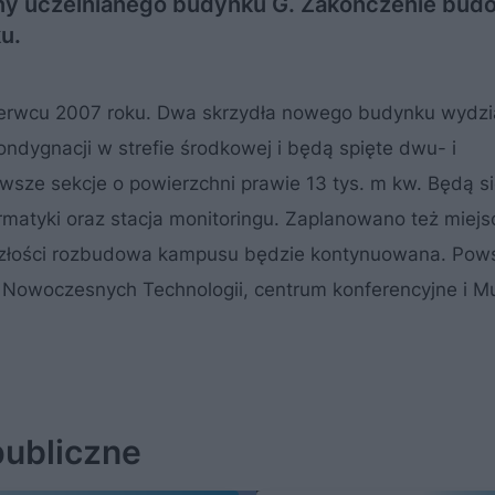
iany uczelnianego budynku G. Zakończenie bu
u.
rwcu 2007 roku. Dwa skrzydła nowego budynku wydzi
dygnacji w strefie środkowej i będą spięte dwu- i
rwsze sekcje o powierzchni prawie 13 tys. m kw. Będą s
ormatyki oraz stacja monitoringu. Zaplanowano też miejs
zyszłości rozbudowa kampusu będzie kontynuowana. Pows
um Nowoczesnych Technologii, centrum konferencyjne i 
publiczne