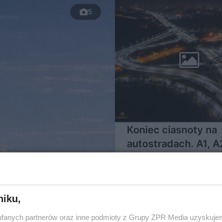
5
Koniec ciasnoty na
autostradach. A1, A
zyskają nowe pasy
niku,
fanych partnerów oraz inne podmioty z Grupy ZPR Media uzyskujem