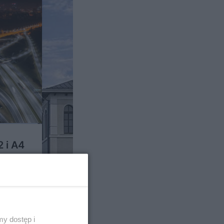
2 i A4
y dostęp i