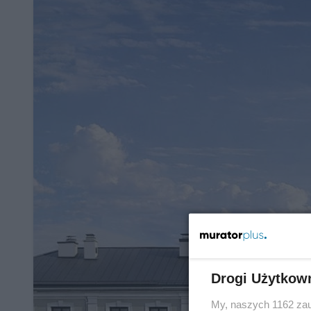
Drogi Użytkow
My, naszych 1162 zau