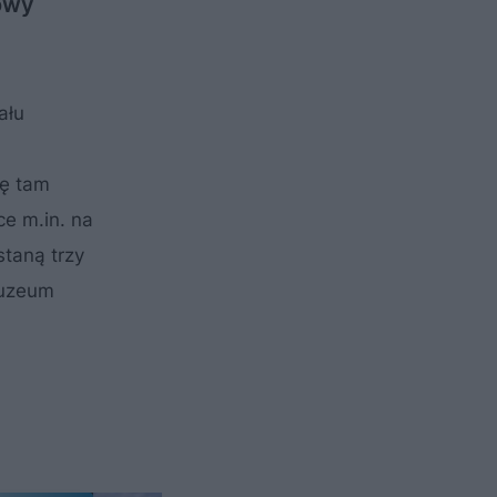
dowy
ału
ię tam
ce m.in. na
taną trzy
Muzeum