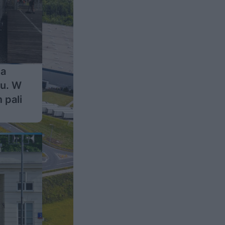
ja
zu. W
 pali