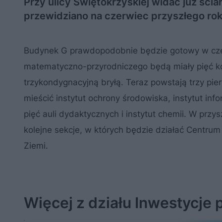
Przy ulicy Świętokrzyskiej widać już śc
przewidziano na czerwiec przyszłego rok
Budynek G prawdopodobnie będzie gotowy w cze
matematyczno-przyrodniczego będą miały pięć kon
trzykondygnacyjną bryłą. Teraz powstają trzy pie
mieścić instytut ochrony środowiska, instytut inf
pięć auli dydaktycznych i instytut chemii. W pr
kolejne sekcje, w których będzie działać Centr
Ziemi.
Więcej z działu Inwestycje 