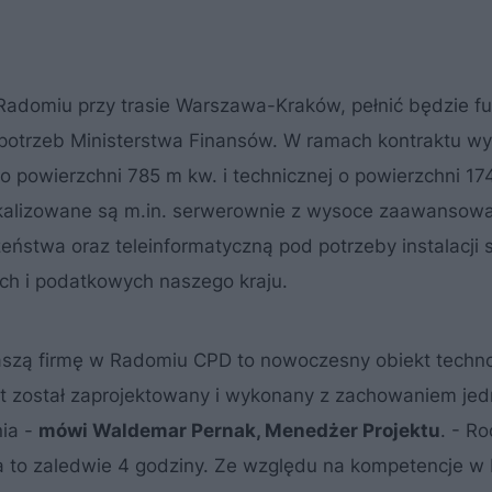
 Radomiu przy trasie Warszawa-Kraków, pełnić będzie f
potrzeb Ministerstwa Finansów. W ramach kontraktu w
o powierzchni 785 m kw. i technicznej o powierzchni 1
lokalizowane są m.in. serwerownie z wysoce zaawansow
zeństwa oraz teleinformatyczną pod potrzeby instalacji
ch i podatkowych naszego kraju.
szą firmę w Radomiu CPD to nowoczesny obiekt techno
ekt został zaprojektowany i wykonany z zachowaniem je
ia -
mówi Waldemar Pernak, Menedżer Projektu
. - R
ka to zaledwie 4 godziny. Ze względu na kompetencje w