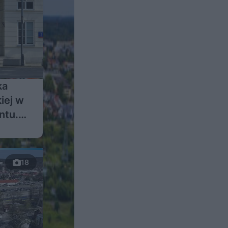
ka
kiej w
ntu.
18