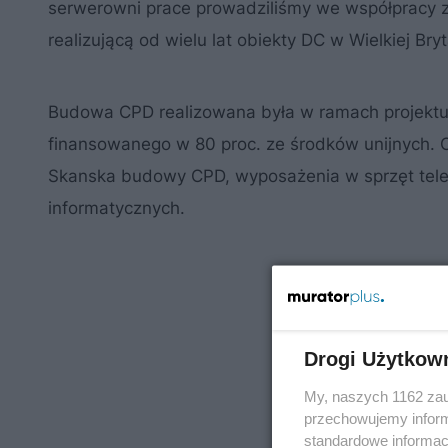
serwerowni prace prowadziliśmy we współpracy z
realizującą od wielu lat obiekty DC w Wielkiej Bry
Budowa CPD realizowana była w ramach projektu "
finansowanego w 80 proc. ze środków unijnych. Cał
Skanska budowy CPD, wyposażenia w sprzęt telein
informatycznych.
Drogi Użytkow
My, naszych 1162 zau
przechowujemy informa
standardowe informac