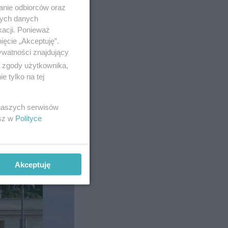
anie odbiorców oraz
nych danych
kacji. Ponieważ
ięcie „Akceptuję”.
ywatności znajdujący
ą zgody użytkownika,
 projektu
 tylko na tej
ywnie wraz
 naszych serwisów
esz w
Polityce
Akceptuję