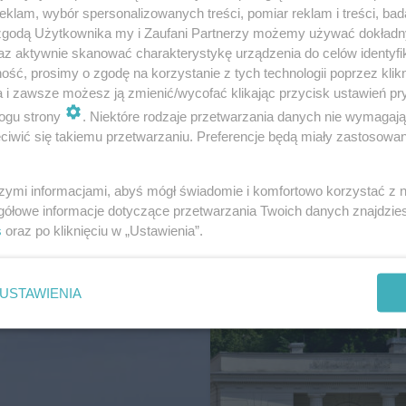
klam, wybór spersonalizowanych treści, pomiar reklam i treści, bad
 zgodą Użytkownika my i Zaufani Partnerzy możemy używać dokład
az aktywnie skanować charakterystykę urządzenia do celów identyfi
ść, prosimy o zgodę na korzystanie z tych technologii poprzez klikn
a i zawsze możesz ją zmienić/wycofać klikając przycisk ustawień pr
ogu strony
. Niektóre rodzaje przetwarzania danych nie wymagaj
mem w grudniu 2010 roku, natomiast pozostałe części
iwić się takiemu przetwarzaniu. Preferencje będą miały zastosowanie
nie ośrodka z pełną mocą obliczeniową nastąpi sukces
szymi informacjami, abyś mógł świadomie i komfortowo korzystać z
gółowe informacje dotyczące przetwarzania Twoich danych znajdzi
s
oraz po kliknięciu w „Ustawienia”.
publiczne
USTAWIENIA