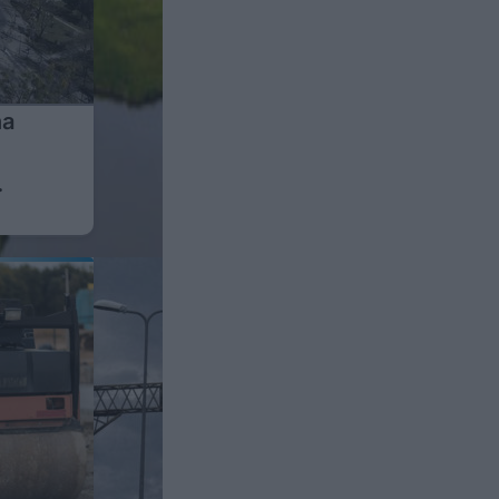
na
ncie