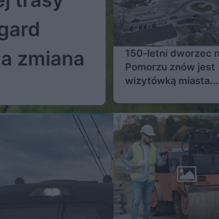
gard
ża zmiana
150-letni dworzec 
Pomorzu znów jest
wizytówką miasta.
Wypiękniał po remo