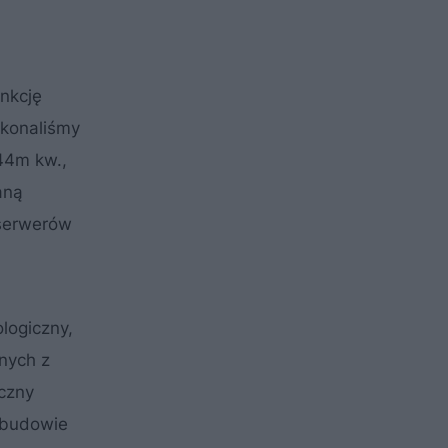
unkcję
ykonaliśmy
744m kw.,
aną
 serwerów
logiczny,
dnych z
oczny
 budowie