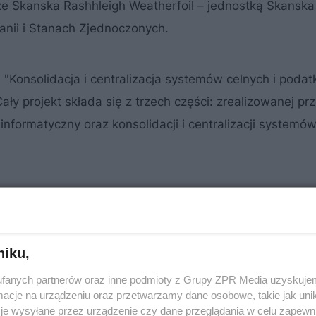
e Skanska Rashhleigh Weatherfoil – jednostką Skanska
tanii i Stanach Zjednoczonych.
Konsolidacja i centralizacja systemów celnych i podat
y projekt składa się z trzech części: zrealizowanej prz
formatyczny oraz konsolidacji i centralizacji systemó
niku,
fanych partnerów oraz inne podmioty z Grupy ZPR Media uzyskujem
cje na urządzeniu oraz przetwarzamy dane osobowe, takie jak unika
je wysyłane przez urządzenie czy dane przeglądania w celu zapewn