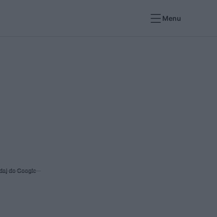
Menu
daj do Google