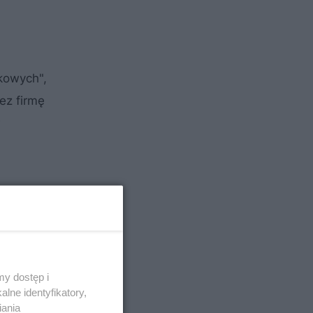
kowych",
ez firmę
w
y dostęp i
lne identyfikatory,
iania