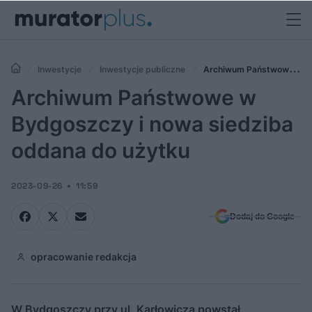
Inwestycje
Inwestycje publiczne
Archiwum Państwowe w
Bydgoszczy i nowa siedziba oddana do użytku
Archiwum Państwowe w
Bydgoszczy i nowa siedziba
oddana do użytku
2023-09-26
11:59
Dodaj do Google
opracowanie redakcja
W Bydgoszczy przy ul. Karłowicza powstał